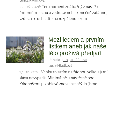
Lenka Kadlíková
22. 06. 2026
: Ten moment zná každý z nás. Po
úmorném suchu a vedru se nebe konečně zatáhne,
vzduch se ochladí a na rozpálenou zem…
Mezi ledem a prvním
lístkem aneb jak naše
tělo prožívá předjaří
témata:
jaro
,
jarní únava
Lucie Hladková
17. 02. 2026
: Venku to zatím na žádnou velkou jarní
slávu nevypadá. Minimálně u nás těsně pod
Krkonošemi po oblevě znovu nasněžilo. Jsme…