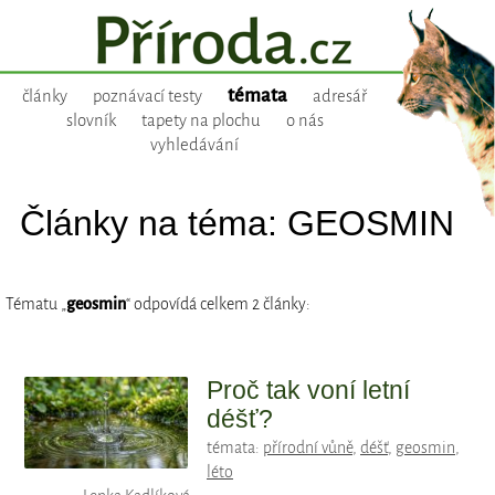
témata
články
poznávací testy
adresář
slovník
tapety na plochu
o nás
vyhledávání
Články na téma: GEOSMIN
Tématu „
geosmin
“ odpovídá celkem 2 články:
Proč tak voní letní
déšť?
témata:
přírodní vůně
,
déšť
,
geosmin
,
léto