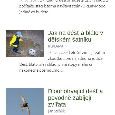
15. 07. 2011
: Uklidňující déšť si můžete užít i v klidu u
počítače, stačí k tomu navštívit stránku RainyMood.
Jediné co budete…
Jak na déšť a bláto v
dětském šatníku
REKLAMA
16. 12. 2022
: Letošní zima je zatím
zkouškou pro nejednoho rodiče.
Déšť, bláto, ale i chlad, první stopy sněhu či
nekonečné pošmourno.…
Dlouhotrvající déšť a
povodně zabíjejí
zvířata
Jan Stehlík