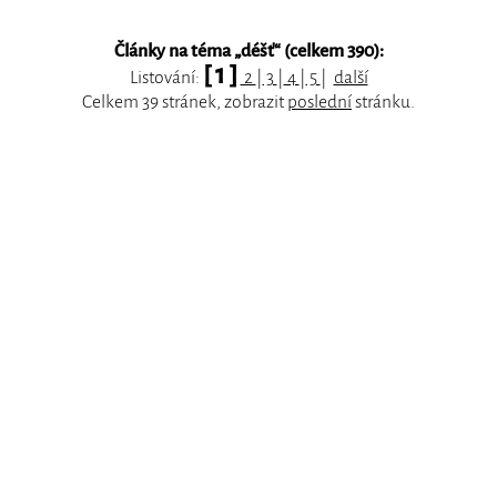
Články na téma „
déšť
“ (celkem 390):
[ 1 ]
Listování:
2
|
3
|
4
|
5
|
další
Celkem 39 stránek, zobrazit
poslední
stránku.