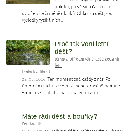
18. 04. 2007
: Když se podíváte na
oblohu, po většinu času na ni
uvidíte více či méně oblaků. Oblaka a déšť jsou
výsledky fyzikálních…
Proč tak voní letní
déšť?
témata:
přírodní vůně
,
déšť
,
geosmin
,
léto
Lenka Kadlíková
22. 06. 2026
: Ten moment zná každý z nás. Po
úmorném suchu a vedru se nebe konečně zatáhne,
vzduch se ochladí a na rozpálenou zem…
Máte rádi déšť a bouřky?
Petr Kadlík