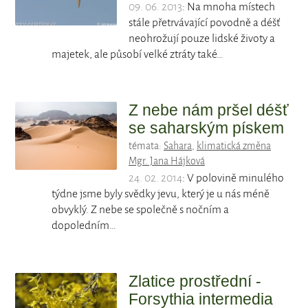
09. 06. 2013
: Na mnoha místech
stále přetrvávající povodně a déšť
neohrožují pouze lidské životy a
majetek, ale působí velké ztráty také…
Z nebe nám pršel déšť
se saharským pískem
témata:
Sahara
,
klimatická změna
Mgr. Jana Hájková
24. 02. 2014
: V polovině minulého
týdne jsme byly svědky jevu, který je u nás méně
obvyklý. Z nebe se společně s nočním a
dopoledním…
Zlatice prostřední -
Forsythia intermedia