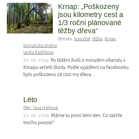
Krnap: „Poškozeny
jsou kilometry cest a
1/3 roční plánované
těžby dřeva“
témata:
povodně
,
těžba
,
Krnap
,
klimatická změna
Lenka Kadlíková
20. 09. 2024
: Po řádění živlů o minulém víkendu v
Krnapu sečetli škody. Podle vyjádření na Facebooku
bylo poškozeno 28 000 m3 dřeva.…
Léto
Mgr. Jana Hájková
20. 06. 2008
: Máme tu první letní den. Co takhle
trochu poezie?