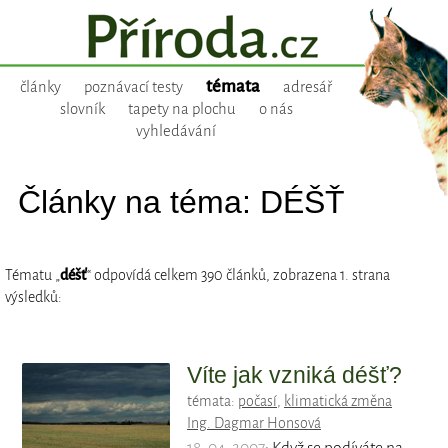
témata
články
poznávací testy
adresář
slovník
tapety na plochu
o nás
vyhledávání
Články na téma: DÉŠŤ
Tématu „
déšť
“ odpovídá celkem 390 článků, zobrazena 1. strana
výsledků:
Víte jak vzniká déšť?
témata:
počasí
,
klimatická změna
Ing. Dagmar Honsová