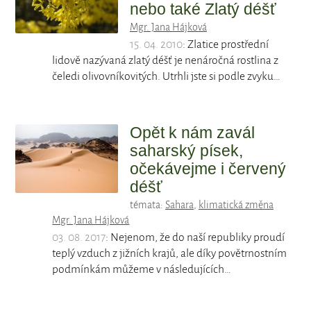
nebo také Zlatý déšť
Mgr. Jana Hájková
15. 04. 2010
: Zlatice prostřední
lidově nazývaná zlatý déšť je nenáročná rostlina z
čeledi olivovníkovitých. Utrhli jste si podle zvyku…
Opět k nám zavál
saharský písek,
očekávejme i červený
déšť
témata:
Sahara
,
klimatická změna
Mgr. Jana Hájková
03. 08. 2017
: Nejenom, že do naší republiky proudí
teplý vzduch z jižních krajů, ale díky povětrnostním
podmínkám můžeme v následujících…