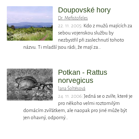
Doupovské hory
Dr. Mefistofeles
22. 11. 2005
: Kdo z mužů majících za
sebou vojenskou službu by
nezbystřil při zaslechnutí tohoto
názvu. Ti mladší jsou rádi, že mají za…
Potkan - Rattus
norvegicus
Jana Šoltésová
24. 11. 2006
: Jedná se o zvíře, které je
pro někoho velmi roztomilým
domácím zvířátkem, ale naopak pro jiné může být
jen ohavný, odporný…