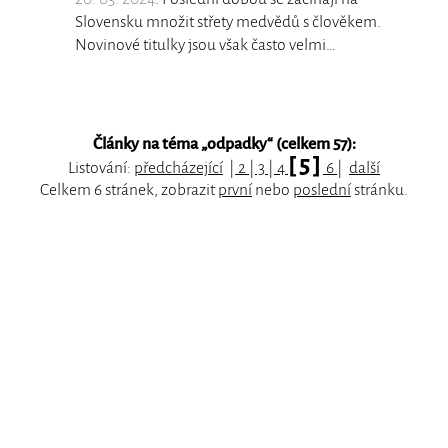
Slovensku množit střety medvědů s člověkem.
Novinové titulky jsou však často velmi…
Články na téma „
odpadky
“ (celkem 57):
[ 5 ]
Listování:
předcházející
|
2
|
3
|
4
6
|
další
Celkem 6 stránek, zobrazit
první
nebo
poslední
stránku.