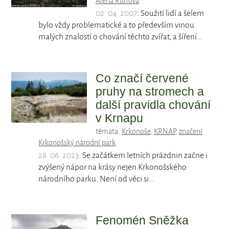
Alena Rulfová
02. 04. 2007
: Soužití lidí a šelem
bylo vždy problematické a to především vinou
malých znalostí o chování těchto zvířat, a šíření…
Co značí červené
pruhy na stromech a
další pravidla chování
v Krnapu
témata:
Krkonoše
,
KRNAP
,
značení
Krkonošský národní park
28. 06. 2023
: Se začátkem letních prázdnin začne i
zvýšený nápor na krásy nejen Krkonošského
národního parku. Není od věci si…
Fenomén Sněžka