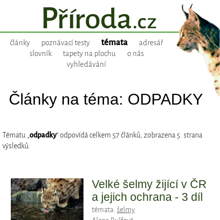
témata
články
poznávací testy
adresář
slovník
tapety na plochu
o nás
vyhledávání
Články na téma: ODPADKY
Tématu „
odpadky
“ odpovídá celkem 57 článků, zobrazena 5. strana
výsledků:
Velké šelmy žijící v ČR
a jejich ochrana - 3 díl
témata:
šelmy