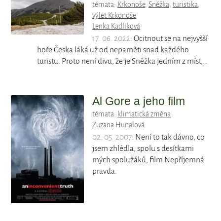
témata:
Krkonoše
,
Sněžka
,
turistika
,
výlet Krkonoše
Lenka Kadlíková
17. 06. 2022
: Ocitnout se na nejvyšší
hoře Česka láká už od nepaměti snad každého
turistu. Proto není divu, že je Sněžka jedním z míst,…
Al Gore a jeho film
témata:
klimatická změna
Zuzana Hunalová
02. 05. 2007
: Není to tak dávno, co
jsem zhlédla, spolu s desítkami
mých spolužáků, film Nepříjemná
pravda.