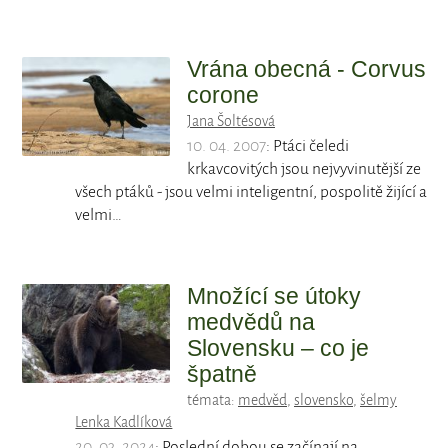
Vrána obecná - Corvus
corone
Jana Šoltésová
10. 04. 2007
: Ptáci čeledi
krkavcovitých jsou nejvyvinutější ze
všech ptáků - jsou velmi inteligentní, pospolitě žijící a
velmi…
Množící se útoky
medvědů na
Slovensku – co je
špatně
témata:
medvěd
,
slovensko
,
šelmy
Lenka Kadlíková
20. 03. 2024
: Poslední dobou se začínají na