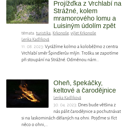
Projížďka z Vrchlabí na
Strážné, kolem
mramorového lomu a
Luisiným údolím zpět
témata:
turistika
,
Krkonoše
,
výlet Krkonoše
Lenka Kadlíková
11. 08. 2023
: Vyrážíme kolmo a koloběžmo z centra
Vrchlabí směr Špindlerův mlýn. Trošku se zapotíme
při stoupání na Strážné. Odměnou nám…
Oheň, špekáčky,
keltové a čarodějnice
Lenka Kadlíková
30. 04. 2023
: Dnes bude většina z
nás pálit čarodějnice a pochutnávat
si na laskominách dělaných na ohni. Pojďme si říct
něco o ohni,…