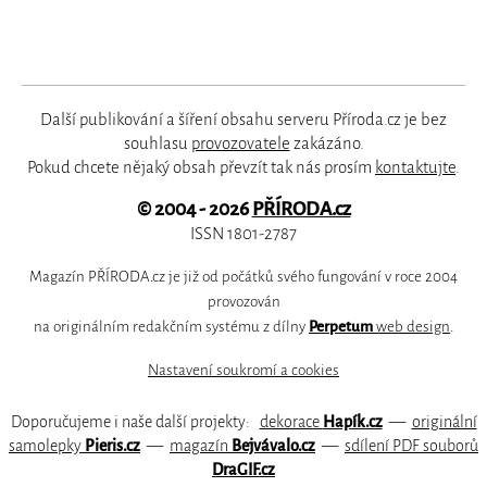
Další publikování a šíření obsahu serveru Příroda.cz je bez
souhlasu
provozovatele
zakázáno.
Pokud chcete nějaký obsah převzít tak nás prosím
kontaktujte
.
© 2004 - 2026
PŘÍRODA.cz
ISSN 1801-2787
Magazín PŘÍRODA.cz je již od počátků svého fungování v roce 2004
provozován
na originálním redakčním systému z dílny
Perpetum
web design
.
Nastavení soukromí a cookies
Doporučujeme i naše další projekty:
dekorace
Hapík.cz
—
originální
samolepky
Pieris.cz
—
magazín
Bejvávalo.cz
—
sdílení PDF souborů
DraGIF.cz