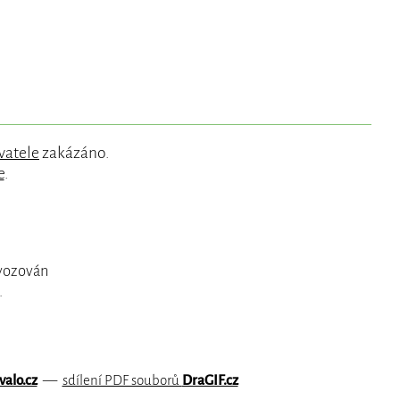
vatele
zakázáno.
e
.
ovozován
.
valo.cz
—
sdílení PDF souborů
DraGIF.cz