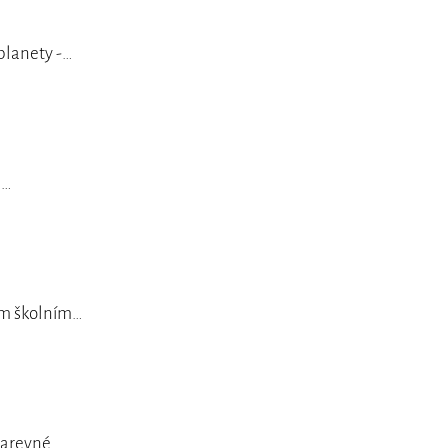
 planety -…
s…
em školním…
 barevné…