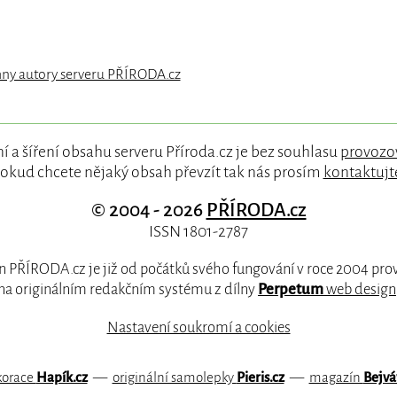
hny autory serveru PŘÍRODA.cz
í a šíření obsahu serveru Příroda.cz je bez souhlasu
provozo
okud chcete nějaký obsah převzít tak nás prosím
kontaktujt
© 2004 - 2026
PŘÍRODA.cz
ISSN 1801-2787
 PŘÍRODA.cz je již od počátků svého fungování v roce 2004 pr
na originálním redakčním systému z dílny
Perpetum
web design
Nastavení soukromí a cookies
korace
Hapík.cz
—
originální samolepky
Pieris.cz
—
magazín
Bejvá