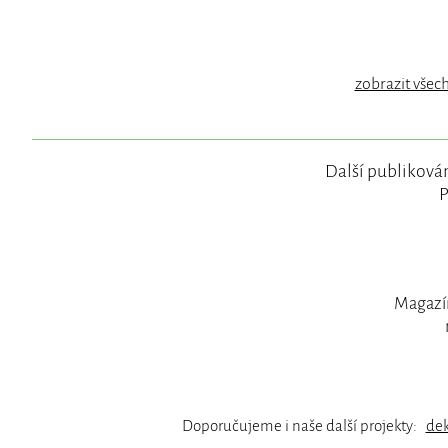
zobrazit všec
Další publikován
P
Magazín
Doporučujeme i naše další projekty:
de