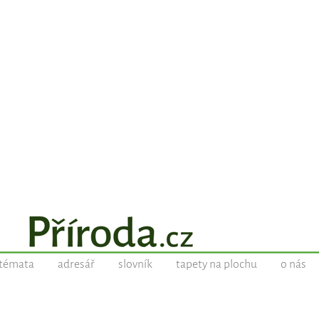
témata
adresář
slovník
tapety na plochu
o nás