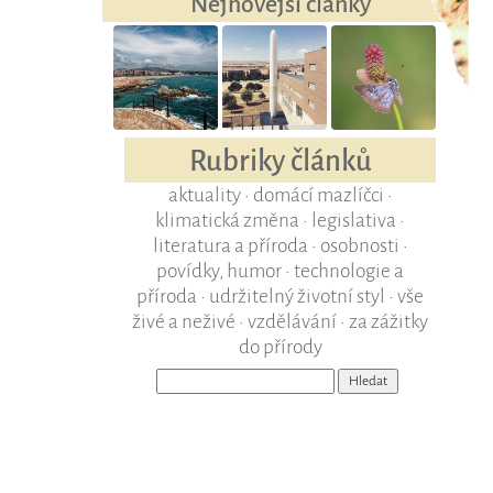
Nejnovější články
Rubriky článků
aktuality
•
domácí mazlíčci
•
klimatická změna
•
legislativa
•
literatura a příroda
•
osobnosti
•
povídky, humor
•
technologie a
příroda
•
udržitelný životní styl
•
vše
živé a neživé
•
vzdělávání
•
za zážitky
do přírody