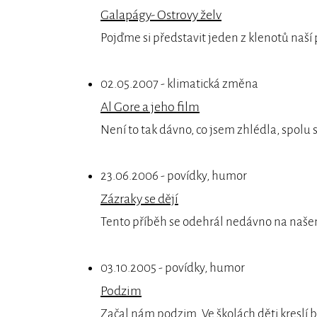
Galapágy- Ostrovy želv
Pojďme si představit jeden z klenotů naší
02.05.2007 - klimatická změna
Al Gore a jeho film
Není to tak dávno, co jsem zhlédla, spolu 
23.06.2006 - povídky, humor
Zázraky se dějí
Tento příběh se odehrál nedávno na naš
03.10.2005 - povídky, humor
Podzim
Začal nám podzim. Ve školách děti kreslí