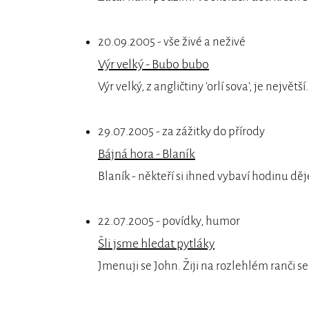
20.09.2005 - vše živé a neživé
Výr velký - Bubo bubo
Výr velký, z angličtiny 'orlí sova', je největší
29.07.2005 - za zážitky do přírody
Bájná hora - Blaník
Blaník - někteří si ihned vybaví hodinu děj
22.07.2005 - povídky, humor
Šli jsme hledat pytláky
Jmenuji se John. Žiji na rozlehlém ranči s