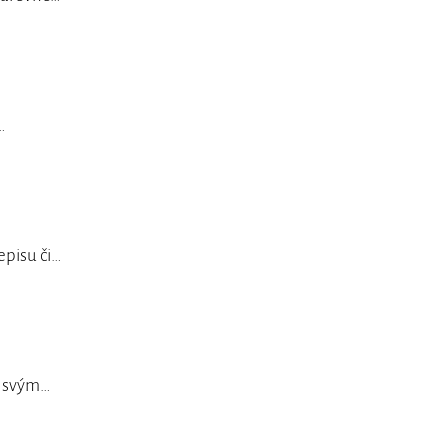
…
episu či…
e svým…