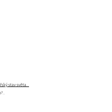
ský stav světa…
lo?…