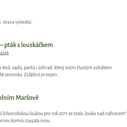
. strana výsledků:
 – pták s louskáčkem
káček
ch lesů, sadů, parků i zahrad, který svým tlustým zobákem
dé semínko. Zvláštní je nejen…
Dolním Maršově
ší krkonošskou loukou pro rok 2011 se stala „louka nad náhonem“
nou komisi zaujala svou…