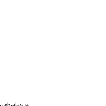
vatele
zakázáno.