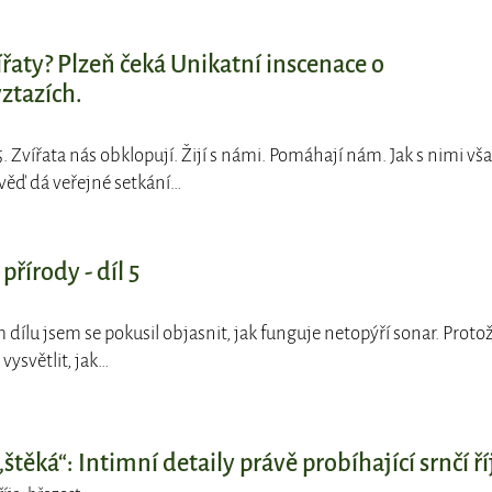
ířaty? Plzeň čeká Unikatní inscenace o
ztazích.
. Zvířata nás obklopují. Žijí s námi. Pomáhají nám. Jak s nimi vš
ěď dá veřejné setkání…
řírody - díl 5
 dílu jsem se pokusil objasnit, jak funguje netopýří sonar. Proto
vysvětlit, jak…
štěká“: Intimní detaily právě probíhající srnčí ří