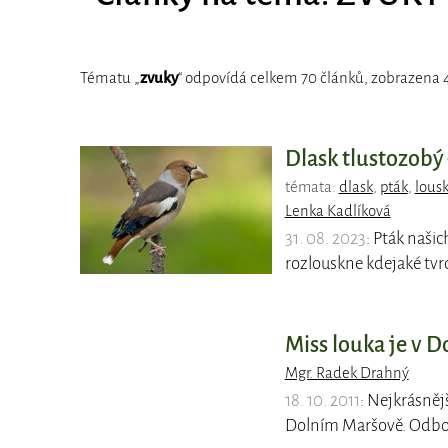
Tématu „
zvuky
“ odpovídá celkem 70 článků, zobrazena 4
Dlask tlustozobý
témata:
dlask
,
pták
,
lous
Lenka Kadlíková
31. 08. 2023
: Pták naši
rozlouskne kdejaké tvr
Miss louka je v 
Mgr. Radek Drahný
18. 10. 2011
: Nejkrásněj
Dolním Maršově. Odbor