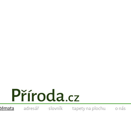
témata
adresář
slovník
tapety na plochu
o nás