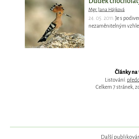
Dudek chocholat
Mgr. Jana Hájková
24. 05. 2011
: Je s podiv
nezaměnitelným vzhled
Články na 
Listování:
předc
Celkem 7 stránek, z
Další publikován