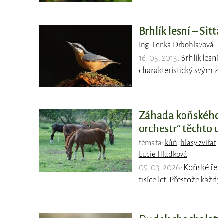
Brhlík lesní – Sit
Ing. Lenka Drbohlavová
16. 05. 2013
: Brhlík les
charakteristický svým 
Záhada koňského 
orchestr“ těchto u
témata:
kůň
,
hlasy zvířat
Lucie Hladková
05. 03. 2026
: Koňské ře
tisíce let. Přestože každ