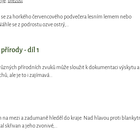
říje
,
březost
te se za horkého červencového podvečera lesním lemem nebo
Náhle se z podrostu ozve ostrý,…
řírody - díl 1
 různých přírodních zvuků může sloužit k dokumentaci výskytu a
hů, ale je to i zajímavá…
m na mezi a zadumaně hleděl do kraje. Nad hlavou proti blankyt
l skřivan a jeho zvonivé,…