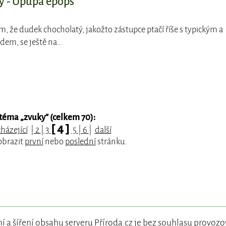
ý - Upupa epops
em, že dudek chocholatý, jakožto zástupce ptačí říše s typickým a
em, se ještě na…
téma „
zvuky
“ (celkem 70):
[ 4 ]
házející
|
2
|
3
5
|
6
|
další
obrazit
první
nebo
poslední
stránku.
í a šíření obsahu serveru Příroda.cz je bez souhlasu
provozo