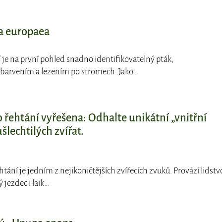
ta europaea
ní je na první pohled snadno identifikovatelný pták,
zbarvením a lezením po stromech. Jako…
řehtání vyřešena: Odhalte unikátní „vnitřní
šlechtilých zvířat.
htání je jedním z nejikoničtějších zvířecích zvuků. Provází lidstv
ý jezdec i laik…