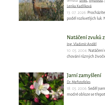
témata:
srnec
,
myslivost
,
Lenka Kadlíková
13. 07. 2026
: Prochází
podél rozkvetlých luk. 
Natáčení zvuků z p
Ing. Vladimír Anděl
10. 05. 2004
: Natáčení
chování různých živočic
Jarní zamyšlení
Dr. Mefistofeles
18. 05. 2006
: Seděl jse
modré obloze se třepota