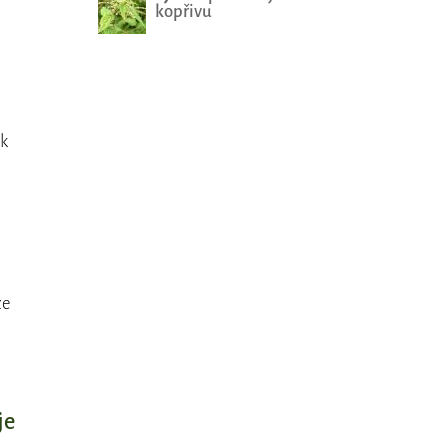
kopřivu
ak
že
je