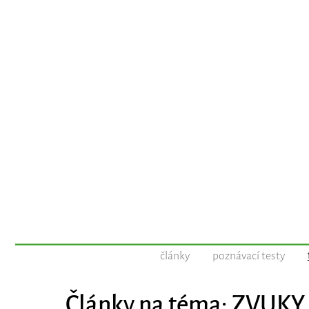
články
poznávací testy
Články na téma: ZVUKY