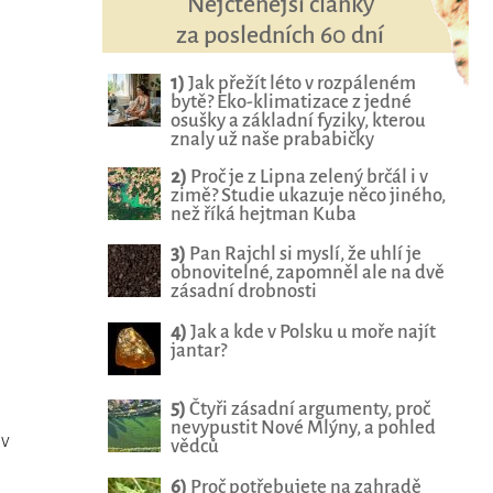
Nejčtenější články
za posledních 60 dní
1)
Jak přežít léto v rozpáleném
bytě? Eko-klimatizace z jedné
osušky a základní fyziky, kterou
znaly už naše prababičky
2)
Proč je z Lipna zelený brčál i v
zimě? Studie ukazuje něco jiného,
než říká hejtman Kuba
3)
Pan Rajchl si myslí, že uhlí je
obnovitelné, zapomněl ale na dvě
zásadní drobnosti
4)
Jak a kde v Polsku u moře najít
jantar?
5)
Čtyři zásadní argumenty, proč
nevypustit Nové Mlýny, a pohled
 v
vědců
6)
Proč potřebujete na zahradě