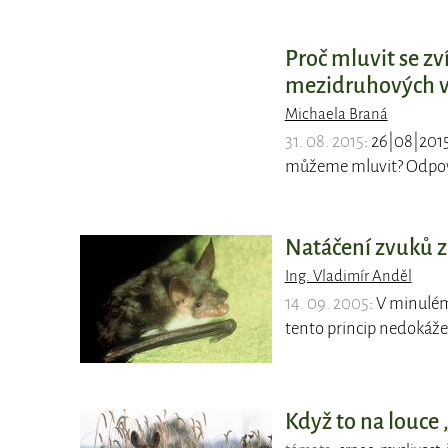
Proč mluvit se zv
mezidruhových v
Michaela Braná
31. 08. 2015
: 26|08|2015
můžeme mluvit? Odpov
Natáčení zvuků z p
Ing. Vladimír Anděl
14. 09. 2005
: V minulém
tento princip nedokáže 
Když to na louce „