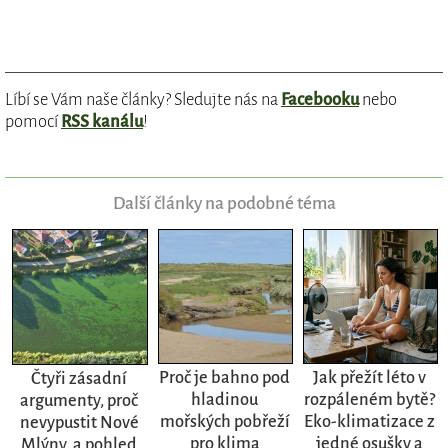
Líbí se Vám naše články? Sledujte nás na
Facebooku
nebo
pomocí
RSS kanálu
!
Další články na podobné téma
Proč je bahno pod
Jak přežít léto v
Čtyři zásadní
hladinou
rozpáleném bytě?
argumenty, proč
mořských pobřeží
Eko-klimatizace z
nevypustit Nové
pro klima
jedné osušky a
Mlýny, a pohled