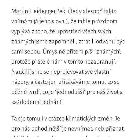
Martin Heidegger řekl (Tedy alespoň takto
vnímám já jeho slova.), že tahle prázdnota
vyplývá z toho, že uprostřed všech svých
známých jsme zapomněli, ztratili odvahu být
sami sebou. Úmyslně přitom píši "známých",
protože přátelé nám v tomto nezabraňují.
Naučili jsme se neprojevovat své vlastní
názory, a často jen přitákáváme tomu, co se
běžně tvrdí, co je "jednodušší" pro náš život a
každodenní jednání.
Tak je tomu i v otázce klimatických změn. Je
pro nás pohodlnější je nevnímat, neb přiznat