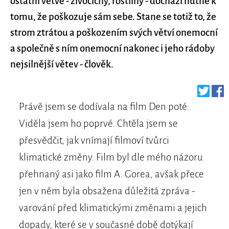
ostatní větve - živočichy, rostliny - dochází nutně k
tomu, že poškozuje sám sebe. Stane se totiž to, že
strom ztrátou a poškozením svých větví onemocní
a společně s ním onemocní nakonec i jeho rádoby
nejsilnější větev - člověk.
Právě jsem se dodívala na film Den poté.
Viděla jsem ho poprvé. Chtěla jsem se
přesvědčit, jak vnímají filmoví tvůrci
klimatické změny. Film byl dle mého názoru
přehnaný asi jako film A. Gorea, avšak přece
jen v něm byla obsažena důležitá zpráva -
varování před klimatickými změnami a jejich
dopady, které se v současné době dotýkají