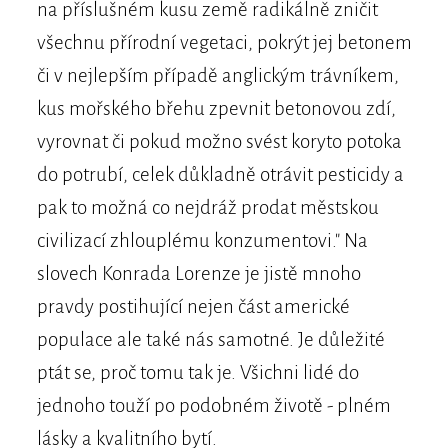
na příslušném kusu země radikálně zničit
všechnu přírodní vegetaci, pokrýt jej betonem
či v nejlepším případě anglickým trávníkem,
kus mořského břehu zpevnit betonovou zdí,
vyrovnat či pokud možno svést koryto potoka
do potrubí, celek důkladně otrávit pesticidy a
pak to možná co nejdráž prodat městskou
civilizací zhlouplému konzumentovi." Na
slovech Konrada Lorenze je jistě mnoho
pravdy postihující nejen část americké
populace ale také nás samotné. Je důležité
ptát se, proč tomu tak je. Všichni lidé do
jednoho touží po podobném životě - plném
lásky a kvalitního bytí.