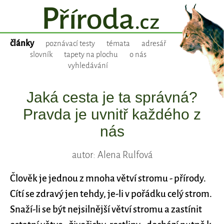
články
poznávací testy
témata
adresář
slovník
tapety na plochu
o nás
vyhledávání
Jaká cesta je ta správná?
Pravda je uvnitř každého z
nás
autor: Alena Rulfová
Člověk je jednou z mnoha větví stromu - přírody.
Cítí se zdravý jen tehdy, je-li v pořádku celý strom.
Snaží-li se být nejsilnější větví stromu a zastínit