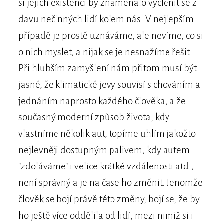
si jejich existenci by znamenalo vyčlenit se z
davu nečinných lidí kolem nás. V nejlepším
případě je prostě uznáváme, ale nevíme, co si
o nich myslet, a nijak se je nesnažíme řešit.
Při hlubším zamyšlení nám přitom musí být
jasné, že klimatické jevy souvisí s chováním a
jednáním naprosto každého člověka, a že
současný moderní způsob života, kdy
vlastníme několik aut, topíme uhlím jakožto
nejlevněji dostupným palivem, kdy autem
"zdoláváme" i velice krátké vzdálenosti atd.,
není správný a je na čase ho změnit. Jenomže
člověk se bojí právě této změny, bojí se, že by
ho ještě více oddělila od lidí, mezi nimiž si i