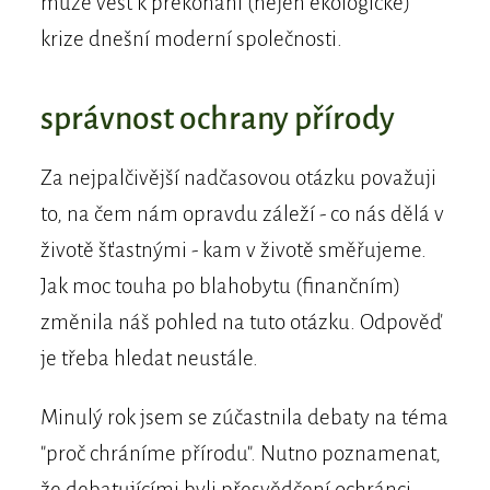
může vést k překonání (nejen ekologické)
krize dnešní moderní společnosti.
správnost ochrany přírody
Za nejpalčivější nadčasovou otázku považuji
to, na čem nám opravdu záleží - co nás dělá v
životě šťastnými - kam v životě směřujeme.
Jak moc touha po blahobytu (finančním)
změnila náš pohled na tuto otázku. Odpověď
je třeba hledat neustále.
Minulý rok jsem se zúčastnila debaty na téma
"proč chráníme přírodu". Nutno poznamenat,
že debatujícími byli přesvědčení ochránci