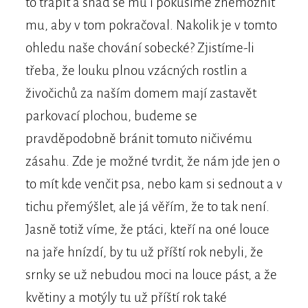
to trápit a snad se mu i pokusíme znemožnit
mu, aby v tom pokračoval. Nakolik je v tomto
ohledu naše chování sobecké? Zjistíme-li
třeba, že louku plnou vzácných rostlin a
živočichů za naším domem mají zastavět
parkovací plochou, budeme se
pravděpodobně bránit tomuto ničivému
zásahu. Zde je možné tvrdit, že nám jde jen o
to mít kde venčit psa, nebo kam si sednout a v
tichu přemýšlet, ale já věřím, že to tak není.
Jasně totiž víme, že ptáci, kteří na oné louce
na jaře hnízdí, by tu už příští rok nebyli, že
srnky se už nebudou moci na louce pást, a že
květiny a motýly tu už příští rok také