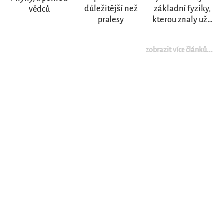
důležitější než
základní fyziky,
vědců
pralesy
kterou znaly už…
zobrazit více článků...