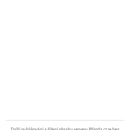
Další publikování a šíření obsahu serveru Příroda.cz je bez