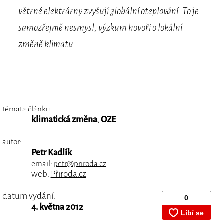
větrné elektrárny zvyšují globální oteplování. To je
samozřejmě nesmysl, výzkum hovoří o lokální
změně klimatu.
témata článku:
klimatická změna
,
OZE
autor:
Petr Kadlík
email:
petr@priroda.cz
web:
Přiroda.cz
datum vydání:
4. května 2012