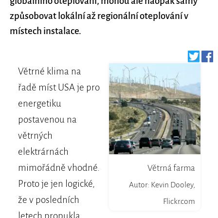
globálního oteplování, mohou ale naopak samy
způsobovat lokální až regionální oteplování v
místech instalace.
Větrné klima na
řadě míst USA je pro
energetiku
postavenou na
větrných
elektrárnách
mimořádně vhodné.
Větrná farma
Proto je jen logické,
Autor: Kevin Dooley,
že v posledních
Flickr.com
letech propukla