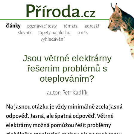
články
poznávací testy
témata
adresář
slovník
tapety na plochu
o nás
vyhledávání
Jsou větrné elektrárny
řešením problémů s
oteplováním?
autor: Petr Kadlík
Na jasnou otázku je vždy minimálně zcela jasná
odpověď. Jasná, ale špatná odpověď. Větrné
elektrárny možná pomůžou řešit problémy