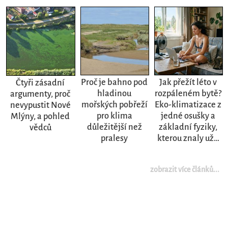
Proč je bahno pod
Jak přežít léto v
Čtyři zásadní
hladinou
rozpáleném bytě?
argumenty, proč
mořských pobřeží
Eko-klimatizace z
nevypustit Nové
pro klima
jedné osušky a
Mlýny, a pohled
důležitější než
základní fyziky,
vědců
pralesy
kterou znaly už…
zobrazit více článků...