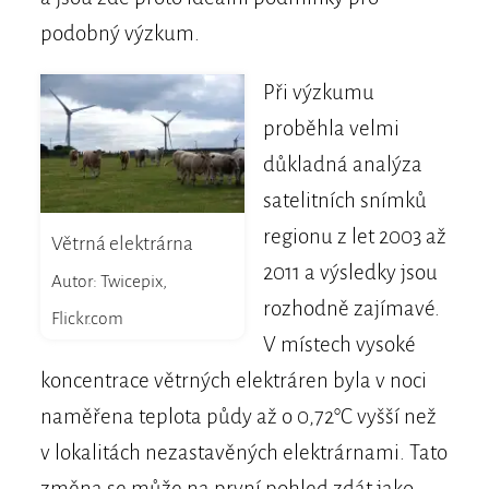
podobný výzkum.
Při výzkumu
proběhla velmi
důkladná analýza
satelitních snímků
regionu z let 2003 až
Větrná elektrárna
2011 a výsledky jsou
Autor: Twicepix,
rozhodně zajímavé.
Flickr.com
V místech vysoké
koncentrace větrných elektráren byla v noci
naměřena teplota půdy až o 0,72°C vyšší než
v lokalitách nezastavěných elektrárnami. Tato
změna se může na první pohled zdát jako