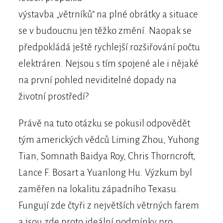
výstavba „větrníků“ na plné obrátky a situace
se v budoucnu jen těžko změní. Naopak se
předpokládá ještě rychlejší rozšiřování počtu
elektráren. Nejsou s tím spojené ale i nějaké
na první pohled neviditelné dopady na
životní prostředí?
Právě na tuto otázku se pokusil odpovědět
tým amerických vědců Liming Zhou, Yuhong
Tian, Somnath Baidya Roy, Chris Thorncroft,
Lance F. Bosart a Yuanlong Hu. Výzkum byl
zaměřen na lokalitu západního Texasu.
Fungují zde čtyři z největších větrných farem
a jsou zde proto ideální podmínky pro