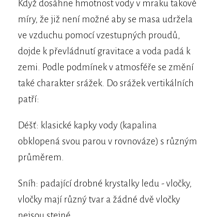
Když dosáhne hmotnost vody v mraku takové
míry, že již není možné aby se masa udržela
ve vzduchu pomocí vzestupných proudů,
dojde k převládnutí gravitace a voda padá k
zemi. Podle podmínek v atmosféře se změní
také charakter srážek. Do srážek vertikálních
patří:
Déšť: klasické kapky vody (kapalina
obklopená svou parou v rovnováze) s různým
průměrem.
Sníh: padající drobné krystalky ledu - vločky,
vločky mají různý tvar a žádné dvě vločky
nejsou stejné.