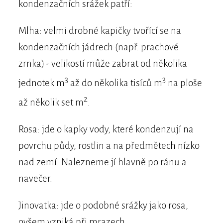
kondenzačních srážek patří:
Mlha: velmi drobné kapičky tvořící se na
kondenzačních jádrech (např. prachové
zrnka) - velikostí může zabrat od několika
3
3
jednotek m
až do několika tisíců m
na ploše
2
až několik set m
.
Rosa: jde o kapky vody, které kondenzují na
povrchu půdy, rostlin a na předmětech nízko
nad zemí. Nalezneme jí hlavně po ránu a
navečer.
Jinovatka: jde o podobné srážky jako rosa,
ovšem vzniká při mrazech.