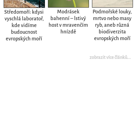
Modrásek
Podmořské louky,
Středomoří: kdysi
bahenní – lstivý
mrtvo nebo masy
vyschlá laboratoř,
host v mravenčím
ryb, aneb různá
kde vidíme
hnízdě
biodiverzita
budoucnost
evropských moří
evropských moří
zobrazit více článků...