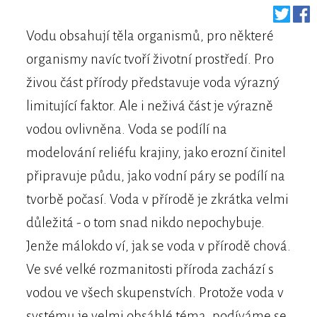
Vodu obsahují těla organismů, pro některé
organismy navíc tvoří životní prostředí. Pro
živou část přírody představuje voda výrazný
limitující faktor. Ale i neživá část je výrazně
vodou ovlivněna. Voda se podílí na
modelování reliéfu krajiny, jako erozní činitel
připravuje půdu, jako vodní páry se podílí na
tvorbě počasí. Voda v přírodě je zkrátka velmi
důležitá - o tom snad nikdo nepochybuje.
Jenže málokdo ví, jak se voda v přírodě chová.
Ve své velké rozmanitosti příroda zachází s
vodou ve všech skupenstvích. Protože voda v
systému je velmi obsáhlé téma, podíváme se