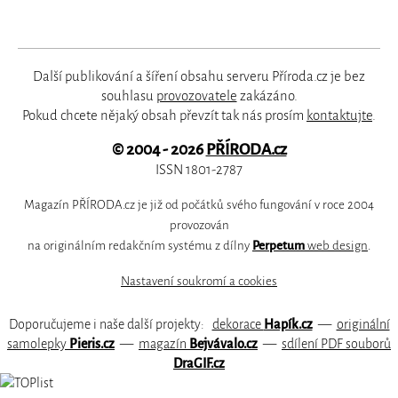
Další publikování a šíření obsahu serveru Příroda.cz je bez
souhlasu
provozovatele
zakázáno.
Pokud chcete nějaký obsah převzít tak nás prosím
kontaktujte
.
© 2004 - 2026
PŘÍRODA.cz
ISSN 1801-2787
Magazín PŘÍRODA.cz je již od počátků svého fungování v roce 2004
provozován
na originálním redakčním systému z dílny
Perpetum
web design
.
Nastavení soukromí a cookies
Doporučujeme i naše další projekty:
dekorace
Hapík.cz
—
originální
samolepky
Pieris.cz
—
magazín
Bejvávalo.cz
—
sdílení PDF souborů
DraGIF.cz