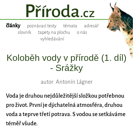
články
poznávací testy
témata
adresář
slovník
tapety na plochu
o nás
vyhledávání
Koloběh vody v přírodě (1. díl)
- Srážky
autor: Antonín Lágner
Voda je druhou nejdůležitější složkou potřebnou
pro život. První je dýchatelná atmosféra, druhou
voda a teprve třetí potrava. S vodou se setkáváme
téměř všude.