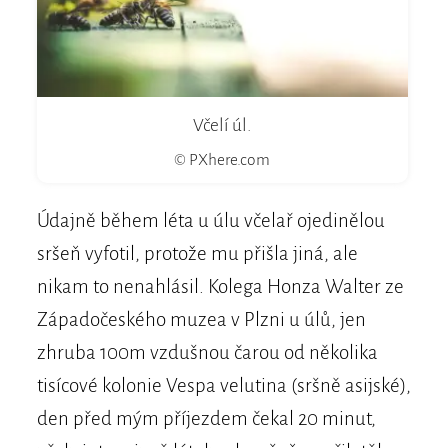
Včelí úl.
© PXhere.com
Údajně během léta u úlu včelař ojedinělou
sršeň vyfotil, protože mu přišla jiná, ale
nikam to nenahlásil. Kolega Honza Walter ze
Západočeského muzea v Plzni u úlů, jen
zhruba 100m vzdušnou čarou od několika
tisícové kolonie Vespa velutina (sršně asijské),
den před mým příjezdem čekal 20 minut,