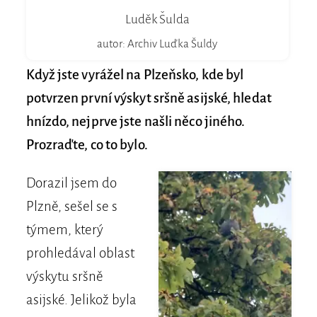
Luděk Šulda
autor: Archiv Luďka Šuldy
Když jste vyrážel na Plzeňsko, kde byl
potvrzen první výskyt sršně asijské, hledat
hnízdo, nejprve jste našli něco jiného.
Prozraďte, co to bylo.
Dorazil jsem do
Plzně, sešel se s
týmem, který
prohledával oblast
výskytu sršně
asijské. Jelikož byla