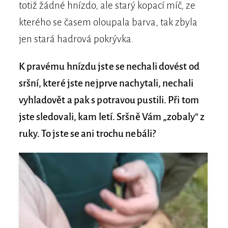
totiž žádné hnízdo, ale starý kopací míč, ze
kterého se časem oloupala barva, tak zbyla
jen stará hadrová pokrývka.
K pravému hnízdu jste se nechali dovést od
sršní, které jste nejprve nachytali, nechali
vyhladovět a pak s potravou pustili. Při tom
jste sledovali, kam letí. Sršně Vám „zobaly“ z
ruky. To jste se ani trochu nebáli?