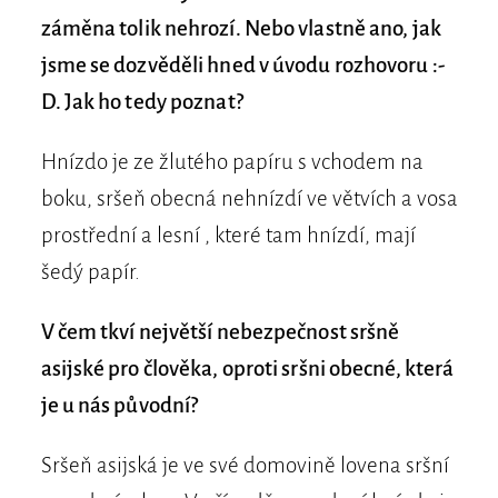
záměna tolik nehrozí. Nebo vlastně ano, jak
jsme se dozvěděli hned v úvodu rozhovoru :-
D. Jak ho tedy poznat?
Hnízdo je ze žlutého papíru s vchodem na
boku, sršeň obecná nehnízdí ve větvích a vosa
prostřední a lesní , které tam hnízdí, mají
šedý papír.
V čem tkví největší nebezpečnost sršně
asijské pro člověka, oproti sršni obecné, která
je u nás původní?
Sršeň asijská je ve své domovině lovena sršní