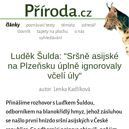
články
poznávací testy
témata
adresář
slovník
tapety na plochu
o nás
vyhledávání
Luděk Šulda: “Sršně asijské
na Plzeňsku úplně ignorovaly
včelí úly“
autor: Lenka Kadlíková
Přinášíme rozhovor s Luďkem Šuldou,
odborníkem na blanokřídlý hmyz, jehož zásluhou
se našlo první hnízdo sršní asijských v České