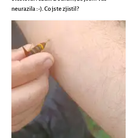
neurazila :-). Co jste zjistil?