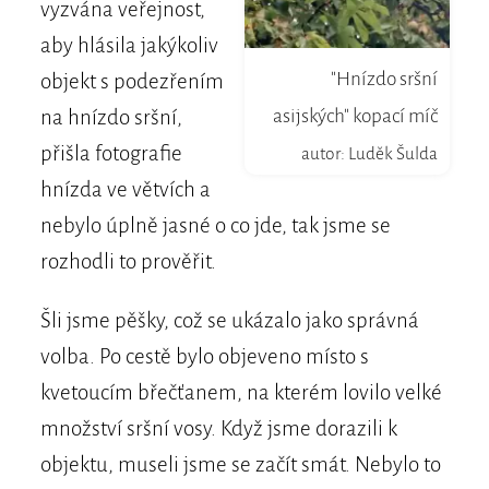
vyzvána veřejnost,
aby hlásila jakýkoliv
"Hnízdo sršní
objekt s podezřením
na hnízdo sršní,
asijských" kopací míč
přišla fotografie
autor: Luděk Šulda
hnízda ve větvích a
nebylo úplně jasné o co jde, tak jsme se
rozhodli to prověřit.
Šli jsme pěšky, což se ukázalo jako správná
volba. Po cestě bylo objeveno místo s
kvetoucím břečťanem, na kterém lovilo velké
množství sršní vosy. Když jsme dorazili k
objektu, museli jsme se začít smát. Nebylo to