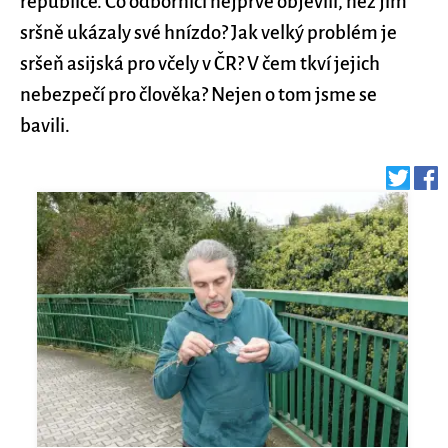
republice. Co odborníci nejprve objevili, než jim
sršně ukázaly své hnízdo? Jak velký problém je
sršeň asijská pro včely v ČR? V čem tkví jejich
nebezpečí pro člověka? Nejen o tom jsme se
bavili.