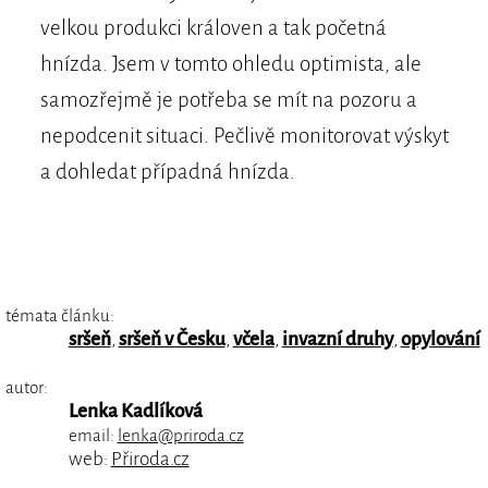
velkou produkci královen a tak početná
hnízda. Jsem v tomto ohledu optimista, ale
samozřejmě je potřeba se mít na pozoru a
nepodcenit situaci. Pečlivě monitorovat výskyt
a dohledat případná hnízda.
témata článku:
sršeň
,
sršeň v Česku
,
včela
,
invazní druhy
,
opylování
autor:
Lenka Kadlíková
email:
lenka@priroda.cz
web:
Přiroda.cz