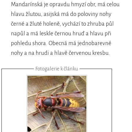
Mandarínská je opravdu hmyzí obr, má celou
hlavu žlutou, asijská má do poloviny nohy
černé a žluté holeně, vychází to zhruba půl
napůl a má leskle černou hruď a hlavu při
pohledu shora. Obecná má jednobarevné
nohy a na hrudi a hlavě červenou kresbu.
Fotogalerie k článku