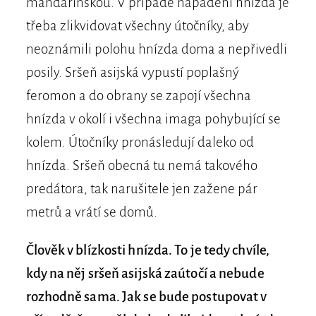
mandarínskou. V případě napadení hnízda je
třeba zlikvidovat všechny útočníky, aby
neoznámili polohu hnízda doma a nepřivedli
posily. Sršeň asijská vypustí poplašný
feromon a do obrany se zapojí všechna
hnízda v okolí i všechna imaga pohybující se
kolem. Útočníky pronásledují daleko od
hnízda. Sršeň obecná tu nemá takového
predátora, tak narušitele jen zažene pár
metrů a vrátí se domů.
Člověk v blízkosti hnízda. To je tedy chvíle,
kdy na něj sršeň asijská zaútočí a nebude
rozhodně sama. Jak se bude postupovat v