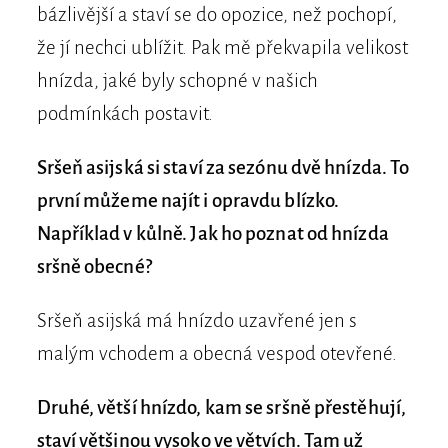
bázlivější a staví se do opozice, než pochopí,
že jí nechci ublížit. Pak mě překvapila velikost
hnízda, jaké byly schopné v našich
podmínkách postavit.
Sršeň asijská si staví za sezónu dvě hnízda. To
první můžeme najít i opravdu blízko.
Například v kůlně. Jak ho poznat od hnízda
sršně obecné?
Sršeň asijská má hnízdo uzavřené jen s
malým vchodem a obecná vespod otevřené.
Druhé, větší hnízdo, kam se sršně přestěhují,
staví většinou vysoko ve větvích. Tam už