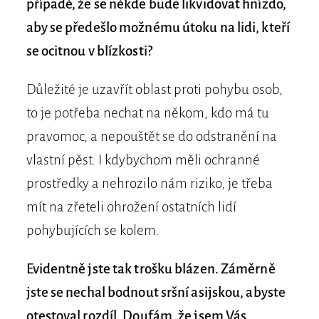
případě, že se někde bude likvidovat hnízdo,
aby se předešlo možnému útoku na lidi, kteří
se ocitnou v blízkosti?
Důležité je uzavřít oblast proti pohybu osob,
to je potřeba nechat na někom, kdo má tu
pravomoc, a nepouštět se do odstranění na
vlastní pěst. I kdybychom měli ochranné
prostředky a nehrozilo nám riziko, je třeba
mít na zřeteli ohrožení ostatních lidí
pohybujících se kolem.
Evidentně jste tak trošku blázen. Záměrně
jste se nechal bodnout sršní asijskou, abyste
otestoval rozdíl. Doufám, že jsem Vás