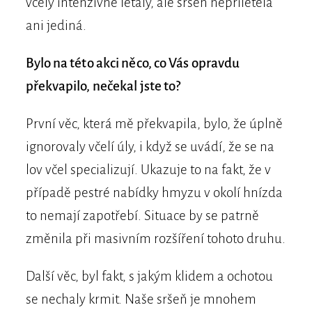
včely intenzivně létaly, ale sršeň nepřiletěla
ani jediná.
Bylo na této akci něco, co Vás opravdu
překvapilo, nečekal jste to?
První věc, která mě překvapila, bylo, že úplně
ignorovaly včelí úly, i když se uvádí, že se na
lov včel specializují. Ukazuje to na fakt, že v
případě pestré nabídky hmyzu v okolí hnízda
to nemají zapotřebí. Situace by se patrně
změnila při masivním rozšíření tohoto druhu.
Další věc, byl fakt, s jakým klidem a ochotou
se nechaly krmit. Naše sršeň je mnohem