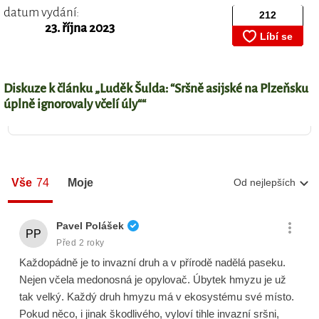
datum vydání:
23. října 2023
Diskuze k článku „Luděk Šulda: “Sršně asijské na Plzeňsku
úplně ignorovaly včelí úly““