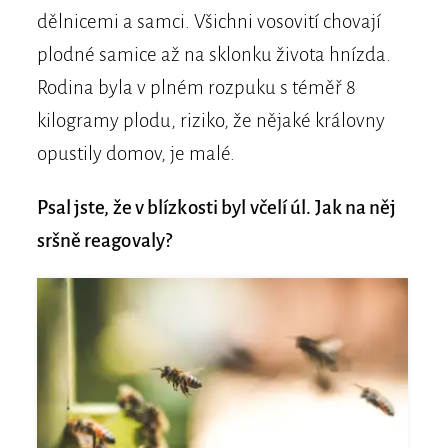
dělnicemi a samci. Všichni vosovití chovají
plodné samice až na sklonku života hnízda.
Rodina byla v plném rozpuku s téměř 8
kilogramy plodu, riziko, že nějaké královny
opustily domov, je malé.
Psal jste, že v blízkosti byl včelí úl. Jak na něj
sršně reagovaly?