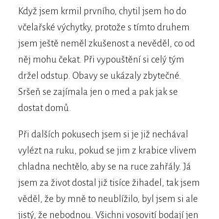
Když jsem krmil prvního, chytil jsem ho do
včelařské výchytky, protože s tímto druhem
jsem ještě neměl zkušenost a nevěděl, co od
něj mohu čekat. Při vypouštění si celý tým
držel odstup. Obavy se ukázaly zbytečné.
Sršeň se zajímala jen o med a pak jak se
dostat domů.
Při dalších pokusech jsem si je již nechával
vylézt na ruku, pokud se jim z krabice vlivem
chladna nechtělo, aby se na ruce zahřály. Já
jsem za život dostal již tisíce žihadel, tak jsem
věděl, že by mně to neublížilo, byl jsem si ale
jistý, že nebodnou. Všichni vosovití bodají jen