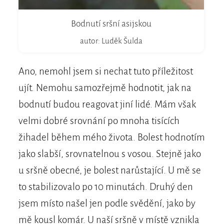
Bodnutí sršní asijskou
autor: Luděk Šulda
Ano, nemohl jsem si nechat tuto příležitost
ujít. Nemohu samozřejmě hodnotit, jak na
bodnutí budou reagovat jiní lidé. Mám však
velmi dobré srovnání po mnoha tisících
žihadel během mého života. Bolest hodnotím
jako slabší, srovnatelnou s vosou. Stejně jako
u sršně obecné, je bolest narůstající. U mě se
to stabilizovalo po 10 minutách. Druhý den
jsem místo našel jen podle svědění, jako by
mě kousl komár. U naší sršně v místě vznikla