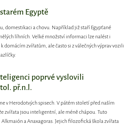
e starém Egyptě
vu, domestikaci a chovu. Například již staří Egypťané
mělých líhních. Velké množství informaci lze nalést i
 k domácím zvířatům, ale často si z válečných výprav vozili
azlíčky.
teligenci poprvé vyslovili
ol. př.n.l.
me v Herodotvých spisech. V pátém století před naším
e zvířata jsou inteligentní, ale méně chápou. Tuto
 Alkmaión a Anaxagoras. Jejich filozofická škola zvířata