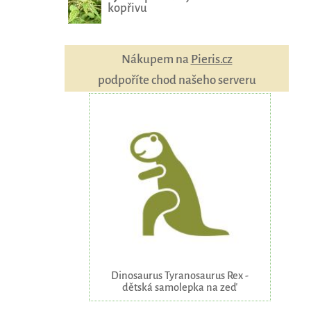
kopřivu
Nákupem na
Pieris.cz
podpoříte chod našeho serveru
Dinosaurus Tyranosaurus Rex -
dětská samolepka na zeď