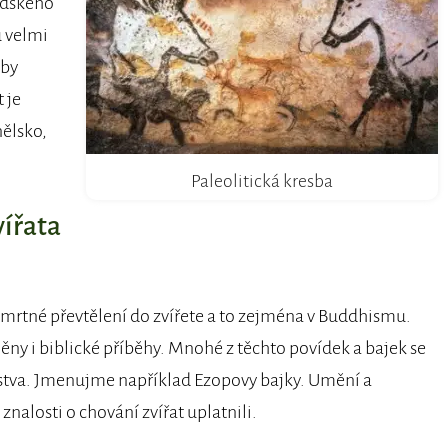
lidského
 velmi
sby
 je
nělsko,
Paleolitická kresba
vířata
smrtné převtělení do zvířete a to zejména v Buddhismu.
ny i biblické příběhy. Mnohé z těchto povídek a bajek se
stva. Jmenujme například Ezopovy bajky. Umění a
znalosti o chování zvířat uplatnili.