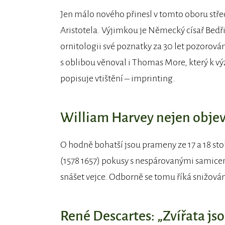
Jen málo nového přinesl v tomto oboru střed
Aristotela. Výjimkou je Německý císař Bedřic
ornitologii své poznatky za 30 let pozorován
s oblibou věnoval i Thomas More, který k v
popisuje vtištění – imprinting.
William Harvey nejen objev
O hodně bohatší jsou prameny ze 17 a 18 sto
(1578 1657) pokusy s nespárovanými samicemi
snášet vejce. Odborně se tomu říká snižová
René Descartes: „Zvířata jso