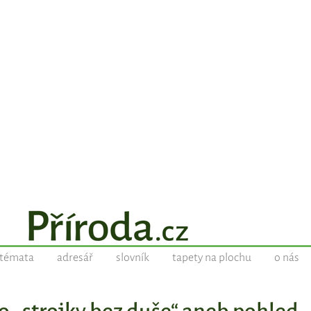
témata
adresář
slovník
tapety na plochu
o nás