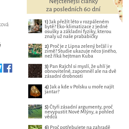
Nejčtenější články
za posledních 60 dní
1)
Jak přežít léto v rozpáleném
ková
bytě? Eko-klimatizace z jedné
osušky a základní fyziky, kterou
znaly už naše prababičky
é
2)
Proč je z Lipna zelený brčál i v
zimě? Studie ukazuje něco jiného,
než říká hejtman Kuba
3)
Pan Rajchl si myslí, že uhlí je
obnovitelné, zapomněl ale na dvě
zásadní drobnosti
4)
Jak a kde v Polsku u moře najít
jantar?
5)
Čtyři zásadní argumenty, proč
nevypustit Nové Mlýny, a pohled
vědců
6)
Proč potřebujete na zahradě