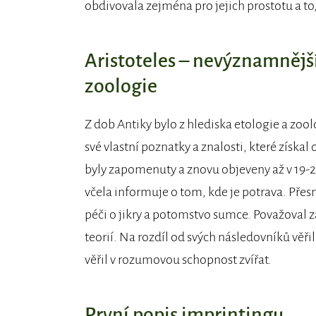
obdivovala zejména pro jejich prostotu a to,
Aristoteles – nevýznamnější
zoologie
Z dob Antiky bylo z hlediska etologie a zoo
své vlastní poznatky a znalosti, které získal
byly zapomenuty a znovu objeveny až v 19-20
včela informuje o tom, kde je potrava. Přesn
péči o jikry a potomstvo sumce. Považoval z
teorií. Na rozdíl od svých následovníků věř
věřil v rozumovou schopnost zvířat.
První popis imprintingu