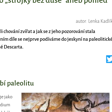
o „strojky bez duše“ aneb pohled
autor: Lenka Kadlí
 chování zvířat a jak se z jeho pozorování stala
ím díle se nejprve podíváme do jeskyní na paleolitick
é Descarta.
bí paleolitu
je jako
udium