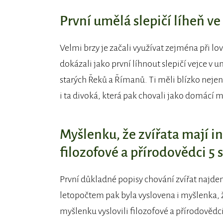
První umělá slepičí líheň v
Velmi brzy je začali využívat zejména při lo
dokázali jako první líhnout slepičí vejce v u
starých Řeků a Římanů. Ti měli blízko nejen
i ta divoká, která pak chovali jako domácí m
Myšlenku, že zvířata mají in
filozofové a přírodovědci 5 st
První důkladné popisy chování zvířat najde
letopočtem pak byla vyslovena i myšlenka, ž
myšlenku vyslovili filozofové a přírodovědci