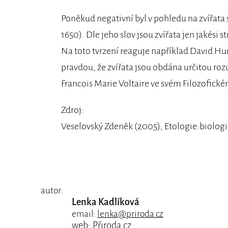
Poněkud negativní byl v pohledu na zvířata 
1650). Dle jeho slov jsou zvířata jen jakési s
Na toto tvrzení reaguje například David Hu
pravdou, že zvířata jsou obdána určitou roz
Francois Marie Voltaire ve svém Filozofické
Zdroj:
Veselovský Zdeněk (2005); Etologie:biologi
autor:
Lenka Kadlíková
email:
lenka@priroda.cz
web:
Přiroda.cz