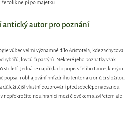
 že tolik nelpí po majetku.
 antický autor pro poznání
logie vůbec velmi významné dílo Aristotela, kde zachycoval
 od rybářů, lovců či pastýřů. Některé jeho poznatky však
 století. Jedná se například o popis včelího tance, kterým
ě popsal i obhajování hnízdního teritoria u orlů či složitou
a důležitější vlastní pozorování před sebelépe napsanou
il v nepřekročitelnou hranici mezi člověkem a zvířetem ale