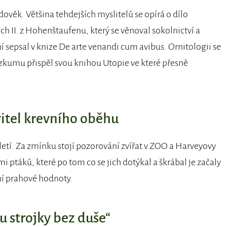
ověk. Většina tehdejších myslitelů se opírá o dílo
h II. z Hohenštaufenu, který se věnoval sokolnictví a
í sepsal v knize De arte venandi cum avibus. Ornitologii se
ýzkumu přispěl svou knihou Utopie ve které přesně
itel krevního oběhu
letí. Za zmínku stojí pozorování zvířat v ZOO a Harveyovy
 ptáků, které po tom co se jich dotýkal a škrábal je začaly
ní prahové hodnoty.
u strojky bez duše“