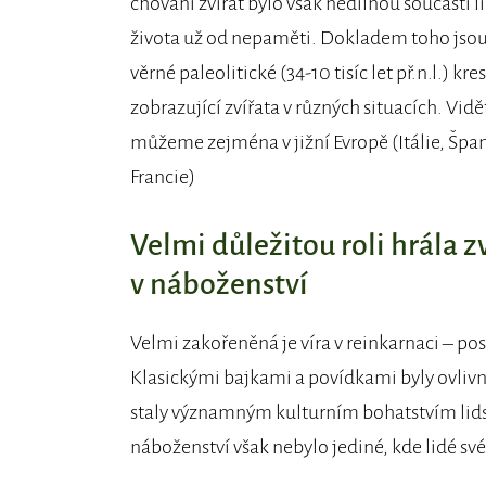
chování zvířat bylo však nedílnou součástí 
života už od nepaměti. Dokladem toho jsou
věrné paleolitické (34-10 tisíc let př.n.l.) kre
zobrazující zvířata v různých situacích. Vidět
můžeme zejména v jižní Evropě (Itálie, Špa
Francie)
Velmi důležitou roli hrála z
v náboženství
Velmi zakořeněná je víra v reinkarnaci – po
Klasickými bajkami a povídkami byly ovlivně
staly významným kulturním bohatstvím lid
náboženství však nebylo jediné, kde lidé své 