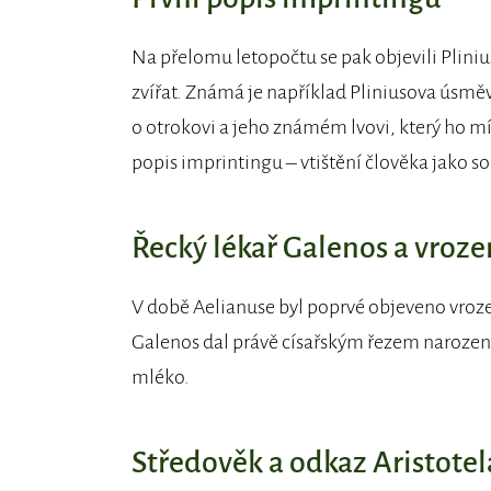
Na přelomu letopočtu se pak objevili Plinius 
zvířat. Známá je například Pliniusova úsmě
o otrokovi a jeho známém lvovi, který ho mís
popis imprintingu – vtištění člověka jako so
Řecký lékař Galenos a vroze
V době Aelianuse byl poprvé objeveno vroze
Galenos dal právě císařským řezem narozeném
mléko.
Středověk a odkaz Aristotel