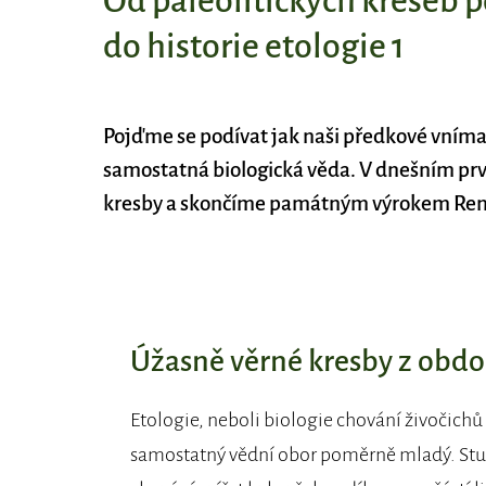
Od paleolitických kreseb p
do historie etologie 1
Pojďme se podívat jak naši předkové vnímali
samostatná biologická věda. V dnešním prvn
kresby a skončíme památným výrokem Ren
Úžasně věrné kresby z obdo
Etologie, neboli biologie chování živočichů 
samostatný vědní obor poměrně mladý. St