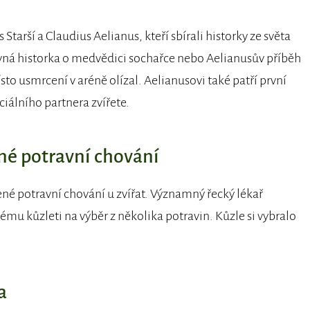
Starší a Claudius Aelianus, kteří sbírali historky ze světa
vná historka o medvědici sochařce nebo Aelianusův příběh
to usmrcení v aréně olízal. Aelianusovi také patří první
ciálního partnera zvířete.
né potravní chování
né potravní chování u zvířat. Významný řecký lékař
u kůzleti na výběr z několika potravin. Kůzle si vybralo
a