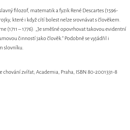
slavný filozof, matematik a fyzik René Descartes (1596-
trojky, které i když cítí bolest nelze srovnávat s člověkem.
me (1711 – 1776): „Je směšné opovrhovat takovou evidentní
umovou činností jako člověk.“ Podobně se vyjádřil i
m slovníku.
e chování zvířat; Academia, Praha, ISBN 80-2001331-8