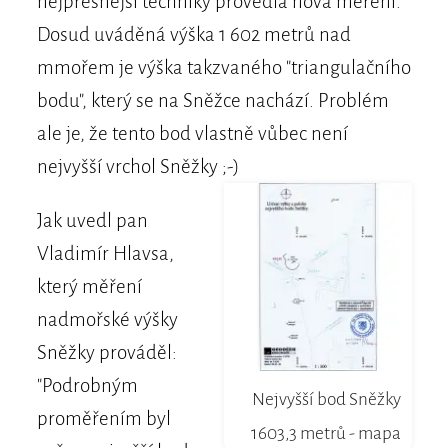
nejpřesnější techniky provedla nová měření.
Dosud uváděná výška 1 602 metrů nad
mmořem je výška takzvaného "triangulačního
bodu", který se na Sněžce nachází. Problém
ale je, že tento bod vlastně vůbec není
nejvyšší vrchol Sněžky ;-)
Jak uvedl pan
Vladimír Hlavsa,
který měření
nadmořské výšky
Sněžky prováděl:
"Podrobným
Nejvyšší bod Sněžky
proměřením byl
1603,3 metrů - mapa