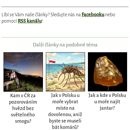
Líbí se Vám naše články? Sledujte nás na
Facebooku
nebo
pomocí
RSS kanálu
!
Další články na podobné téma
Jak v Polsku u
Jak a kde v Polsku
Kam v ČR za
moře vybrat
u moře najít
pozorováním
místo na
jantar?
hvězd bez
dovolenou, aniž
světelného
byste se museli
smogu?
bát komárů?