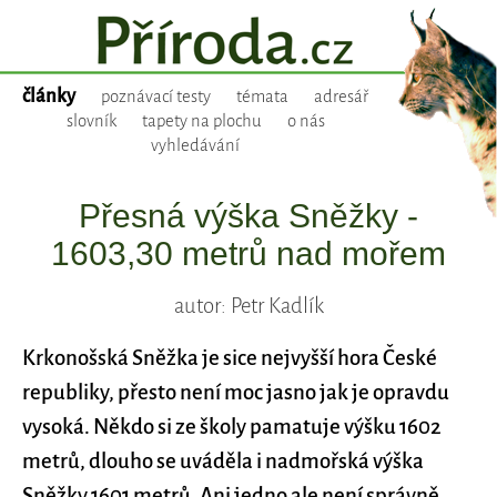
články
poznávací testy
témata
adresář
slovník
tapety na plochu
o nás
vyhledávání
Přesná výška Sněžky -
1603,30 metrů nad mořem
autor: Petr Kadlík
Krkonošská Sněžka je sice nejvyšší hora České
republiky, přesto není moc jasno jak je opravdu
vysoká. Někdo si ze školy pamatuje výšku 1602
metrů, dlouho se uváděla i nadmořská výška
Sněžky 1601 metrů. Ani jedno ale není správně.