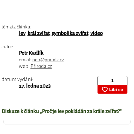
témata článku:
lev
,
král zvířat
,
symbolika zvířat
,
video
autor:
Petr Kadlík
email:
petr@priroda.cz
web:
Přiroda.cz
datum vydání:
27. ledna 2023
Diskuze k článku „Proč je lev pokládán za krále zvířat?“