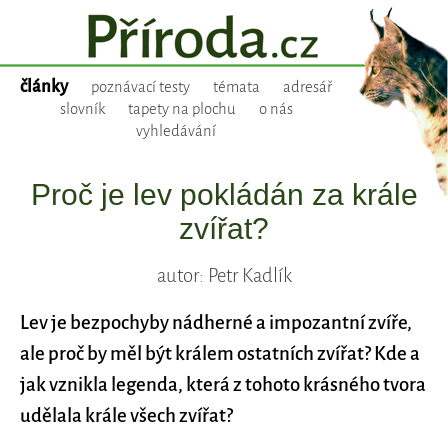
články
poznávací testy
témata
adresář
slovník
tapety na plochu
o nás
vyhledávání
Proč je lev pokládán za krále
zvířat?
autor: Petr Kadlík
Lev je bezpochyby nádherné a impozantní zvíře,
ale proč by měl být králem ostatních zvířat? Kde a
jak vznikla legenda, která z tohoto krásného tvora
udělala krále všech zvířat?