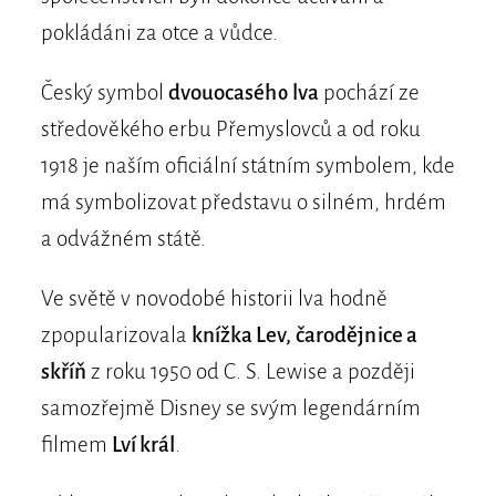
pokládáni za otce a vůdce.
Český symbol
dvouocasého lva
pochází ze
středověkého erbu Přemyslovců a od roku
1918 je naším oficiální státním symbolem, kde
má symbolizovat představu o silném, hrdém
a odvážném státě.
Ve světě v novodobé historii lva hodně
zpopularizovala
knížka Lev, čarodějnice a
skříň
z roku 1950 od C. S. Lewise a později
samozřejmě Disney se svým legendárním
filmem
Lví král
.