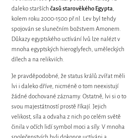
daleko starších
časů starověkého Egypta
,
kolem roku 2000-1500 př.nl. Lev byl tehdy
spojován se slunečním božstvem Amonem.
Důkazy egyptského uctívání lvů lze nalézt v
mnoha egyptských hieroglyfech, uměleckých
dílech a na relikviích.
Je pravděpodobné, že status králů zvířat měli
lvi i daleko dříve, nicméně o tom neexistují
žádné dochované záznamy. Ostatně, lvi si o to
svou majestátností prostě říkají. Jejich
velikost, síla a odvaha z nich po celém světě
činila v očích lidí symbol moci a síly. V mnoha
společenstvích byli dokonce uctíváni a