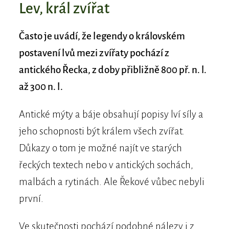
Lev, král zvířat
Často je uvádí, že legendy o královském
postavení lvů mezi zvířaty pochází z
antického Řecka, z doby přibližně 800 př. n. l.
až 300 n. l.
Antické mýty a báje obsahují popisy lví síly a
jeho schopnosti být králem všech zvířat.
Důkazy o tom je možné najít ve starých
řeckých textech nebo v antických sochách,
malbách a rytinách. Ale Řekové vůbec nebyli
první.
Ve skutečnosti pochází podobné nálezy i z