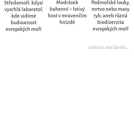
Modrásek
Podmořské louky,
Středomoří: kdysi
bahenní – lstivý
mrtvo nebo masy
vyschlá laboratoř,
host v mravenčím
ryb, aneb různá
kde vidíme
hnízdě
biodiverzita
budoucnost
evropských moří
evropských moří
zobrazit více článků...