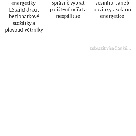
správně vybrat
vesmíru... aneb
energetiky:
pojištění zvířat a
novinky v solární
Létající draci,
nespálit se
energetice
bezlopatkové
stožárky a
plovoucí větrníky
zobrazit více článků...