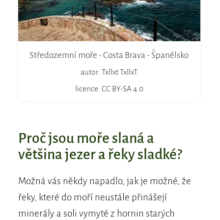
Středozemní moře - Costa Brava - Španělsko
autor: Txllxt TxllxT
licence: CC BY-SA 4.0
Proč jsou moře slaná a
většina jezer a řeky sladké?
Možná vás někdy napadlo, jak je možné, že
řeky, které do moří neustále přinášejí
minerály a soli vymyté z hornin starých