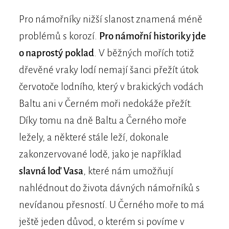
Pro námořníky nižší slanost znamená méně
problémů s korozí.
Pro námořní historiky jde
o naprostý poklad
. V běžných mořích totiž
dřevěné vraky lodí nemají šanci přežít útok
červotoče lodního, který v brakických vodách
Baltu ani v Černém moři nedokáže přežít.
Díky tomu na dně Baltu a Černého moře
ležely, a některé stále leží, dokonale
zakonzervované lodě, jako je například
slavná loď Vasa
, které nám umožňují
nahlédnout do života dávných námořníků s
nevídanou přesností. U Černého moře to má
ještě jeden důvod, o kterém si povíme v