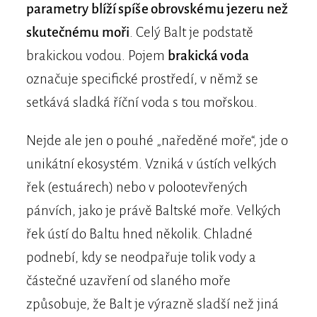
parametry blíží spíše obrovskému jezeru než
skutečnému moři
. Celý Balt je podstatě
brakickou vodou. Pojem
brakická voda
označuje specifické prostředí, v němž se
setkává sladká říční voda s tou mořskou.
Nejde ale jen o pouhé „naředěné moře“, jde o
unikátní ekosystém. Vzniká v ústích velkých
řek (estuárech) nebo v polootevřených
pánvích, jako je právě Baltské moře. Velkých
řek ústí do Baltu hned několik. Chladné
podnebí, kdy se neodpařuje tolik vody a
částečné uzavření od slaného moře
způsobuje, že Balt je výrazně sladší než jiná