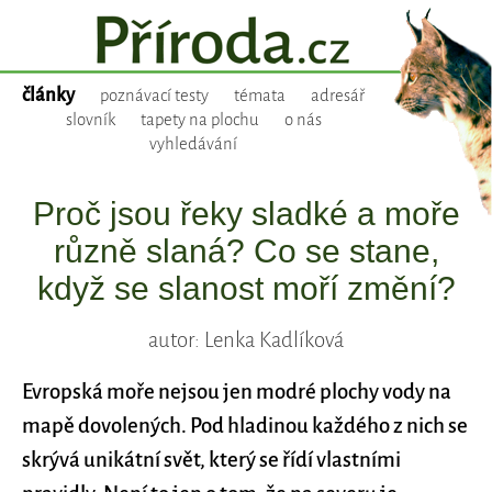
články
poznávací testy
témata
adresář
slovník
tapety na plochu
o nás
vyhledávání
Proč jsou řeky sladké a moře
různě slaná? Co se stane,
když se slanost moří změní?
autor: Lenka Kadlíková
Evropská moře nejsou jen modré plochy vody na
mapě dovolených. Pod hladinou každého z nich se
skrývá unikátní svět, který se řídí vlastními