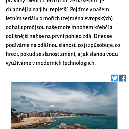
pravidly. Není to jen o tom, že na severu je
chladněji a na jihu teplejší. Pojďme v našem
letním seriálu o mořích (zejména evropských)
odhalit proč jsou naše moře mnohem křehčí a
odlišnější než se na první pohled zdá. Dnes se
podíváme na odlišnou slanost, co ji způsobuje, co
hrozí, pokud se slanost změní, a jak slanou vodu
využíváme v moderních technologiích.