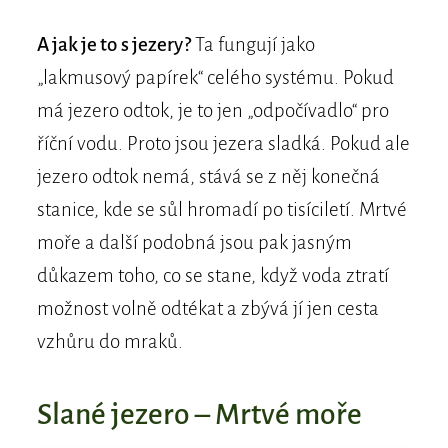
A jak je to s jezery?
Ta fungují jako
„lakmusový papírek“ celého systému. Pokud
má jezero odtok, je to jen „odpočívadlo“ pro
říční vodu. Proto jsou jezera sladká. Pokud ale
jezero odtok nemá, stává se z něj konečná
stanice, kde se sůl hromadí po tisíciletí. Mrtvé
moře a další podobná jsou pak jasným
důkazem toho, co se stane, když voda ztratí
možnost volně odtékat a zbývá jí jen cesta
vzhůru do mraků.
Slané jezero – Mrtvé moře