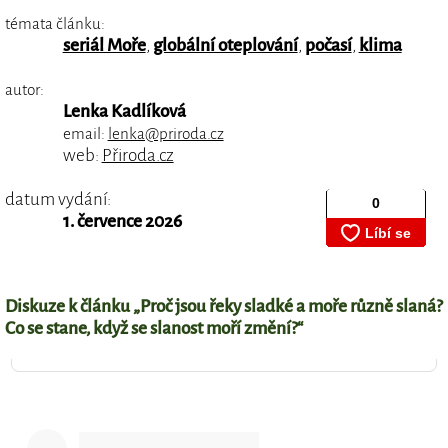
témata článku:
seriál Moře
,
globální oteplování
,
počasí
,
klima
autor:
Lenka Kadlíková
email:
lenka@priroda.cz
web:
Přiroda.cz
datum vydání:
1. července 2026
Diskuze k článku „Proč jsou řeky sladké a moře různě slaná?
Co se stane, když se slanost moří změní?“