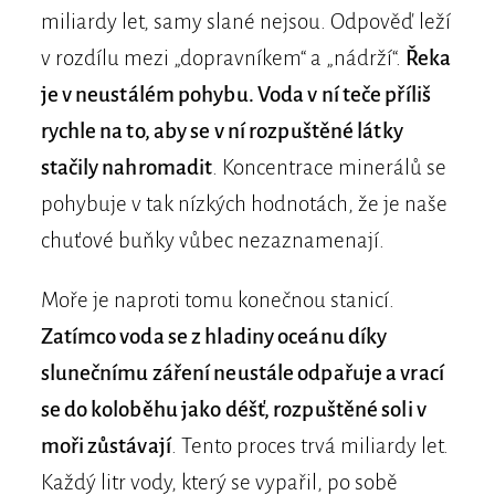
miliardy let, samy slané nejsou. Odpověď leží
v rozdílu mezi „dopravníkem“ a „nádrží“.
Řeka
je v neustálém pohybu. Voda v ní teče příliš
rychle na to, aby se v ní rozpuštěné látky
stačily nahromadit
. Koncentrace minerálů se
pohybuje v tak nízkých hodnotách, že je naše
chuťové buňky vůbec nezaznamenají.
Moře je naproti tomu konečnou stanicí.
Zatímco voda se z hladiny oceánu díky
slunečnímu záření neustále odpařuje a vrací
se do koloběhu jako déšť, rozpuštěné soli v
moři zůstávají
. Tento proces trvá miliardy let.
Každý litr vody, který se vypařil, po sobě