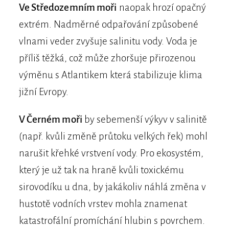
Ve Středozemním moři
naopak hrozí opačný
extrém. Nadměrné odpařování způsobené
vlnami veder zvyšuje salinitu vody. Voda je
příliš těžká, což může zhoršuje přirozenou
výměnu s Atlantikem která stabilizuje klima
jižní Evropy.
V Černém moři
by sebemenší výkyv v salinitě
(např. kvůli změně průtoku velkých řek) mohl
narušit křehké vrstvení vody. Pro ekosystém,
který je už tak na hraně kvůli toxickému
sirovodíku u dna, by jakákoliv náhlá změna v
hustotě vodních vrstev mohla znamenat
katastrofální promíchání hlubin s povrchem.