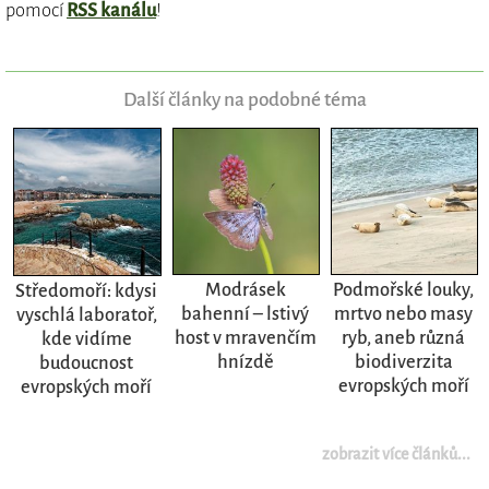
pomocí
RSS kanálu
!
Další články na podobné téma
Modrásek
Podmořské louky,
Středomoří: kdysi
bahenní – lstivý
mrtvo nebo masy
vyschlá laboratoř,
host v mravenčím
ryb, aneb různá
kde vidíme
hnízdě
biodiverzita
budoucnost
evropských moří
evropských moří
zobrazit více článků...