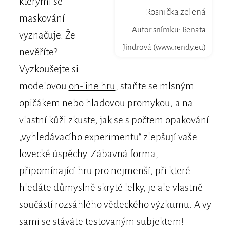
kterými se
Rosnička zelená
maskování
Autor snímku: Renata
vyznačuje. Že
Jindrová (www.rendy.eu)
nevěříte?
Vyzkoušejte si
modelovou
on-line hru
, staňte se mlsným
opičákem nebo hladovou promykou, a na
vlastní kůži zkuste, jak se s počtem opakování
„vyhledávacího experimentu“ zlepšují vaše
lovecké úspěchy. Zábavná forma,
připomínající hru pro nejmenší, při které
hledáte důmyslně skryté lelky, je ale vlastně
součástí rozsáhlého vědeckého výzkumu. A vy
sami se stáváte testovaným subjektem!