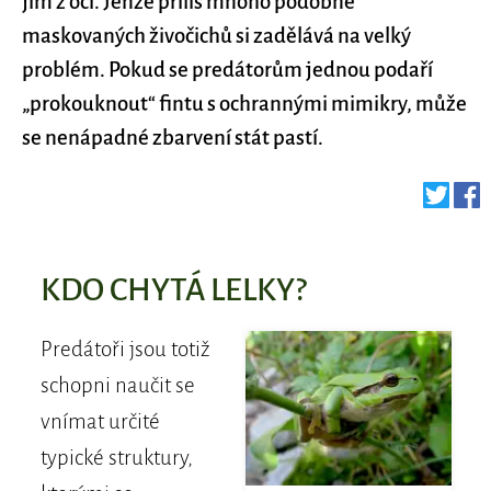
jim z očí. Jenže příliš mnoho podobně
maskovaných živočichů si zadělává na velký
problém. Pokud se predátorům jednou podaří
„prokouknout“ fintu s ochrannými mimikry, může
se nenápadné zbarvení stát pastí.
KDO CHYTÁ LELKY?
Predátoři jsou totiž
schopni naučit se
vnímat určité
typické struktury,