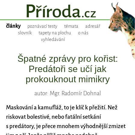
články
poznávací testy
témata
adresář
slovník
tapety na plochu
o nás
vyhledávání
Špatné zprávy pro kořist:
Predátoři se učí jak
prokouknout mimikry
autor: Mgr. Radomír Dohnal
Maskování a kamufláž, to je klíč k přežití. Než
riskovat bolestivé, nebo fatální setkání
s predátory, je přece mnohem výhodnější zmizet