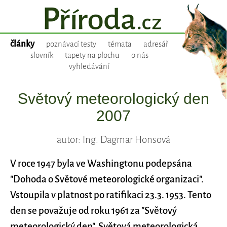
články
poznávací testy
témata
adresář
slovník
tapety na plochu
o nás
vyhledávání
Světový meteorologický den
2007
autor: Ing. Dagmar Honsová
V roce 1947 byla ve Washingtonu podepsána
"Dohoda o Světové meteorologické organizaci".
Vstoupila v platnost po ratifikaci 23.3. 1953. Tento
den se považuje od roku 1961 za "Světový
meteorologický den". Světová meteorologická