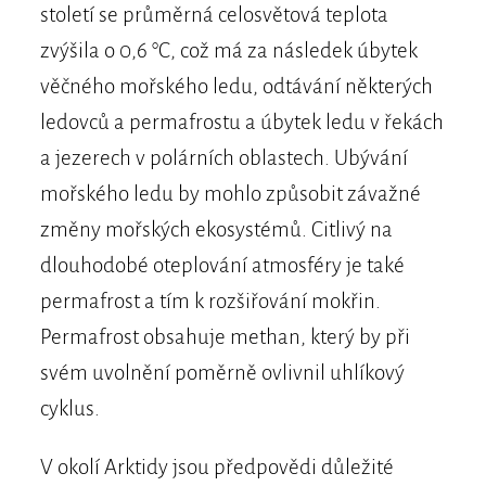
století se průměrná celosvětová teplota
zvýšila o 0,6 °C, což má za následek úbytek
věčného mořského ledu, odtávání některých
ledovců a permafrostu a úbytek ledu v řekách
a jezerech v polárních oblastech. Ubývání
mořského ledu by mohlo způsobit závažné
změny mořských ekosystémů. Citlivý na
dlouhodobé oteplování atmosféry je také
permafrost a tím k rozšiřování mokřin.
Permafrost obsahuje methan, který by při
svém uvolnění poměrně ovlivnil uhlíkový
cyklus.
V okolí Arktidy jsou předpovědi důležité