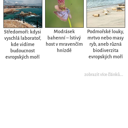
Modrásek
Podmořské louky,
Středomoří: kdysi
bahenní – lstivý
mrtvo nebo masy
vyschlá laboratoř,
host v mravenčím
ryb, aneb různá
kde vidíme
hnízdě
biodiverzita
budoucnost
evropských moří
evropských moří
zobrazit více článků...