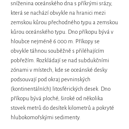
sníženina oceánského dna s příkrými srázy,
která se nachází obvykle na hranici mezi
zemskou kůrou přechodného typu a zemskou
kůrou oceánského typu. Dno příkopu bývá v
hloubce nejméně 6 000 m. Příkopy se
obvykle táhnou souběžně s přiléhajícím
pobřežím. Rozkládají se nad subdukčními
zónami v místech, kde se oceánské desky
podsouvají pod okraj pevninských
(kontinentálních) litosférických desek. Dno
příkopu bývá ploché, široké od několika
stovek metrů do desítek kilometrů a pokryté
hlubokomořskými sedimenty.