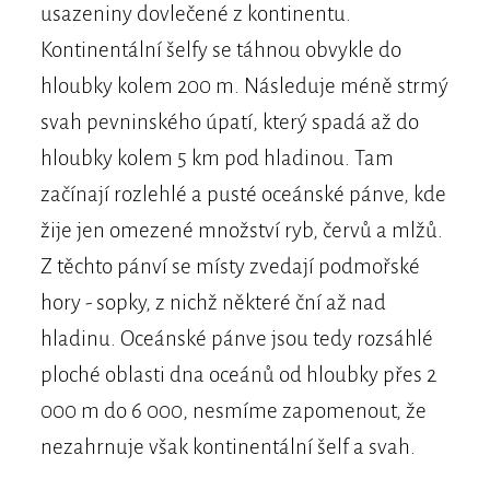
usazeniny dovlečené z kontinentu.
Kontinentální šelfy se táhnou obvykle do
hloubky kolem 200 m. Následuje méně strmý
svah pevninského úpatí, který spadá až do
hloubky kolem 5 km pod hladinou. Tam
začínají rozlehlé a pusté oceánské pánve, kde
žije jen omezené množství ryb, červů a mlžů.
Z těchto pánví se místy zvedají podmořské
hory - sopky, z nichž některé ční až nad
hladinu. Oceánské pánve jsou tedy rozsáhlé
ploché oblasti dna oceánů od hloubky přes 2
000 m do 6 000, nesmíme zapomenout, že
nezahrnuje však kontinentální šelf a svah.