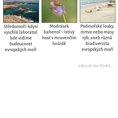
Modrásek
Podmořské louky,
Středomoří: kdysi
bahenní – lstivý
mrtvo nebo masy
vyschlá laboratoř,
host v mravenčím
ryb, aneb různá
kde vidíme
hnízdě
biodiverzita
budoucnost
evropských moří
evropských moří
zobrazit více článků...