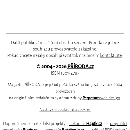
Další publikování a šíření obsahu serveru Příroda.cz je bez
souhlasu
provozovatele
zakázáno.
Pokud chcete nějaký obsah převzít tak nás prosím
kontaktujte
.
© 2004 - 2026
PŘÍRODA.cz
ISSN 1801-2787
Magazín PŘÍRODA.cz je již od počátků svého fungování v roce 2004
provozován
na originálním redakčním systému z dílny
Perpetum
web design
.
Nastavení soukromí a cookies
Doporučujeme i naše další projekty:
dekorace
Hapík.cz
—
originální
samolepky
Pieris.cz
—
magazín
Bejvávalo.cz
—
sdílení PDF souborů