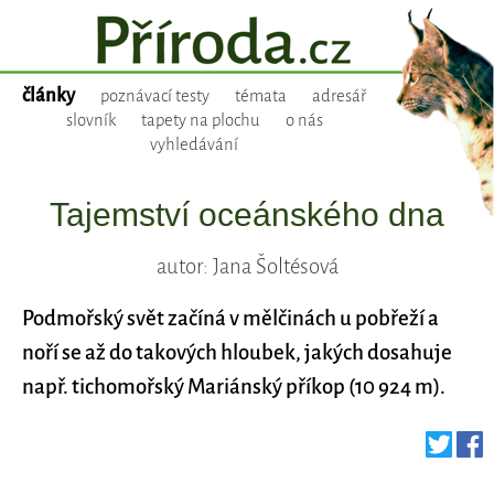
články
poznávací testy
témata
adresář
slovník
tapety na plochu
o nás
vyhledávání
Tajemství oceánského dna
autor: Jana Šoltésová
Podmořský svět začíná v mělčinách u pobřeží a
noří se až do takových hloubek, jakých dosahuje
např. tichomořský Mariánský příkop (10 924 m).