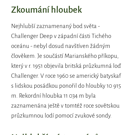
Zkoumání hloubek
Nejhlubší zaznamenaný bod světa -
Challenger Deep v západní části Tichého
oceánu - nebyl dosud navštíven žádným
člověkem. Je součástí Marianského příkopu,
který v r. 1951 objevila britská průzkumná loď
Challenger. V roce 1960 se americký batyskaf
s lidskou posádkou ponořil do hloubky 10 915
m. Rekordní hloubka 11 034 m byla
zaznamenána ještě v tomtéž roce sovětskou
průzkumnou lodí pomocí zvukové sondy.