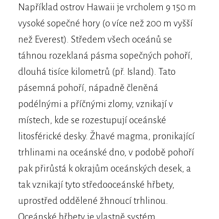
Například ostrov Hawaii je vrcholem 9 150 m
vysoké sopečné hory (o více než 200 m vyšší
než Everest). Středem všech oceánů se
táhnou rozeklaná pásma sopečných pohoří,
dlouhá tisíce kilometrů (př. Island). Tato
pásemná pohoří, nápadně členěná
podélnými a příčnými zlomy, vznikají v
místech, kde se rozestupují oceánské
litosférické desky. Žhavé magma, pronikající
trhlinami na oceánské dno, v podobě pohoří
pak přirůstá k okrajům oceánských desek, a
tak vznikají tyto středooceánské hřbety,
uprostřed oddělené žhnoucí trhlinou.
Oceánské hřbety je vlastně systém