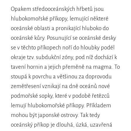
Opakem středooceánských hřbetů jsou
hlubokomořské příkopy, lemující některé
oceánské oblasti a pronikající hluboko do
oceánské kůry. Posunující se oceánské desky
se v těchto příkopech noří do hloubky podél
okraje tzv. subdukční zóny, pod níž dochází k
tavení hornin a jejich přeměně na magma. To
stoupá k povrchu a většinou za doprovodu
zemětřesení vznikají na dně oceánů nové
podmořské sopky, které v podobě řetězců
lemují hlubokomořské příkopy. Příkladem
mohou být japonské ostrovy. Tak tedy
oceánský příkop je dlouhá, úzká, uzavřená