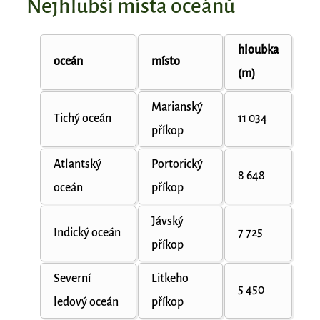
Nejhlubší místa oceánů
hloubka
oceán
místo
(m)
Marianský
Tichý oceán
11 034
příkop
Atlantský
Portorický
8 648
oceán
příkop
Jávský
Indický oceán
7 725
příkop
Severní
Litkeho
5 450
ledový oceán
příkop