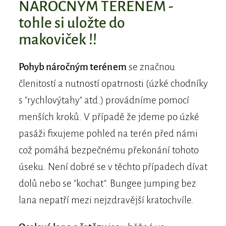
NÁROČNÝM TERÉNEM -
tohle si uložte do
makoviček !!
Pohyb náročným terénem
se značnou
členitostí a nutností opatrnosti (úzké chodníky
s "rychlovýtahy" atd.) provádníme pomocí
menších kroků. V případě že jdeme po úzké
pasáži fixujeme pohled na terén před námi
což pomáhá bezpečnému překonání tohoto
úseku. Není dobré se v těchto případech dívat
dolů nebo se "kochat". Bungee jumping bez
lana nepatří mezi nejzdravější kratochvíle.