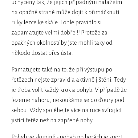
uchyceny tak, že jejich případným natažeím
na opačné straně může dojít k přimáčknutí
ruky lezce ke skále. Tohle pravidlo si
zapamatujte velmi dobře !! Protože za
opačných okolností by jste mohli taky od
někodo dostat přes ústa.
Pamatujete také na to, že při výstupu po
řetězech nejste zpravidla aktivně jištěni. Tedy
je třeba volit každý krok a pohyb. V případě že
lezeme nahoru, nekoukáme se do ďoury pod
sebou. Vždy spoléhejte více na ruce svírající
jistící řetěz než na zapřené nohy.
Pohyb ve skupině - pohyb po horách je sport