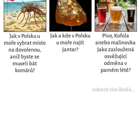
Jak a kde v Polsku
Pivo, Kofola
Jak v Polsku u
u moře najít
anebo malinovka
moře vybrat místo
jantar?
jako zasloužená
na dovolenou,
osvěžující
aniž byste se
odměna v
museli bát
parném létě?
komárů?
zobrazit více článků...