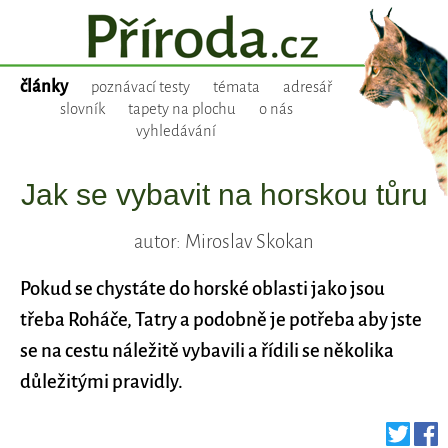
články
poznávací testy
témata
adresář
slovník
tapety na plochu
o nás
vyhledávání
Jak se vybavit na horskou tůru
autor: Miroslav Skokan
Pokud se chystáte do horské oblasti jako jsou
třeba Roháče, Tatry a podobně je potřeba aby jste
se na cestu náležitě vybavili a řídili se několika
důležitými pravidly.