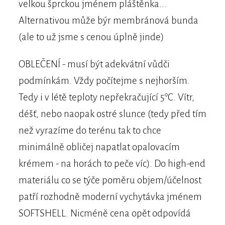
velkou šprckou jménem pláštěnka...
Alternativou může býr membránová bunda
(ale to už jsme s cenou úplně jinde)
OBLEČENÍ - musí být adekvátní vůdči
podmínkám. Vždy počítejme s nejhorším.
Tedy i v létě teploty nepřekračující 5°C. Vítr,
déšť, nebo naopak ostré slunce (tedy před tím
než vyrazíme do terénu tak to chce
minimálně obličej napatlat opalovacím
krémem - na horách to peče víc). Do high-end
materiálu co se týče poměru objem/účelnost
patří rozhodně moderní vychytávka jménem
SOFTSHELL. Nicméně cena opět odpovídá