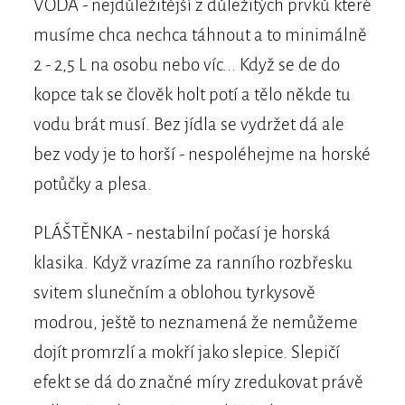
VODA - nejdůležitější z důležitých prvků které
musíme chca nechca táhnout a to minimálně
2 - 2,5 L na osobu nebo víc... Když se de do
kopce tak se člověk holt potí a tělo někde tu
vodu brát musí. Bez jídla se vydržet dá ale
bez vody je to horší - nespoléhejme na horské
potůčky a plesa.
PLÁŠTĚNKA - nestabilní počasí je horská
klasika. Když vrazíme za ranního rozbřesku
svitem slunečním a oblohou tyrkysově
modrou, ještě to neznamená že nemůžeme
dojít promrzlí a mokří jako slepice. Slepičí
efekt se dá do značné míry zredukovat právě