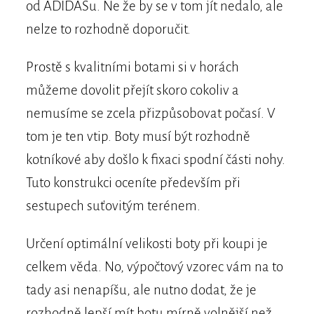
od ADIDASu. Ne že by se v tom jít nedalo, ale
nelze to rozhodně doporučit.
Prostě s kvalitními botami si v horách
můžeme dovolit přejít skoro cokoliv a
nemusíme se zcela přizpůsobovat počasí. V
tom je ten vtip. Boty musí být rozhodně
kotníkové aby došlo k fixaci spodní části nohy.
Tuto konstrukci oceníte především při
sestupech suťovitým terénem.
Určení optimální velikosti boty při koupi je
celkem věda. No, výpočtový vzorec vám na to
tady asi nenapíšu, ale nutno dodat, že je
rozhodně lepší mít botu mírně volnější než