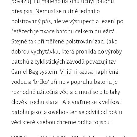
považuji i u malého batohu úchyt batohu
přes pas. Nemusí se nutně jednat o
polstrovaný pás, ale ve výstupech a lezení po
řetězech je fixace batohu celkem důležitá.
Stejně tak přiměřené polstrování zad. Jako
dobrou vychytávku, která pronikla do výroby
batohů z cyklistických závodů považuji tzv.
Camel Bag systém. Vnitřní kapsa naplněná
vodou a "brčko" přímo v popruhu batohu je
rozhodně užitečná věc, ale musí se o to taky
člověk trochu starat. Ale vraťme se k velikosti
batohu jako takového - ten se odvíjí od poštu
věcí které s sebou chceme brát a to jsou: