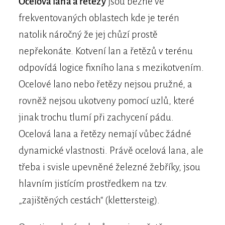
Ocelová lana a řetězy
jsou běžné ve
frekventovaných oblastech kde je terén
natolik náročný že jej chůzí prostě
nepřekonáte. Kotvení lan a řetězů v terénu
odpovídá logice fixního lana s mezikotvením.
Ocelové lano nebo řetězy nejsou pružné, a
rovněž nejsou ukotveny pomocí uzlů, které
jinak trochu tlumí při zachycení pádu.
Ocelová lana a řetězy nemají vůbec žádné
dynamické vlastnosti. Právě ocelová lana, ale
třeba i svisle upevněné železné žebříky, jsou
hlavním jistícím prostředkem na tzv.
„zajištěných cestách“ (klettersteig).