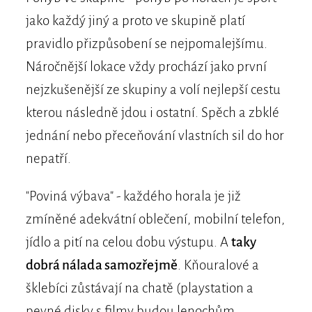
jako každý jiný a proto ve skupině platí
pravidlo přizpůsobení se nejpomalejšímu.
Náročnější lokace vždy prochází jako první
nejzkušenější ze skupiny a volí nejlepší cestu
kterou následně jdou i ostatní. Spěch a zbklé
jednání nebo přeceňování vlastních sil do hor
nepatří.
"Poviná výbava" - každého horala je již
zmíněné adekvátní oblečení, mobilní telefon,
jídlo a pití na celou dobu výstupu. A
taky
dobrá nálada samozřejmě
. Kňouralové a
šklebíci zůstávají na chatě (playstation a
pevné disky s filmy budou lenochům