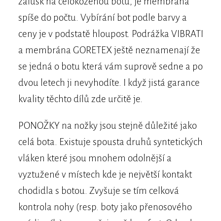
zálusk na celokoženou botu, je membrána
spíše do počtu. Vybírání bot podle barvy a
ceny je v podstatě hloupost. Podrážka VIBRATI
a membrána GORETEX ještě neznamenají že
se jedná o botu která vám suprově sedne a po
dvou letech ji nevyhodíte. I když jistá garance
kvality těchto dílů zde určitě je.
PONOŽKY na nožky jsou stejně důležité jako
celá bota. Existuje spousta druhů syntetických
vláken které jsou mnohem odolnější a
vyztužené v místech kde je největší kontakt
chodidla s botou. Zvyšuje se tím celková
kontrola nohy (resp. boty jako přenosového