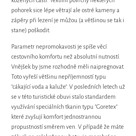
kožených částí. Textilní povrchy některých
pohorek sice lépe větrají ale ostré kameny a
zápěry při lezení je můžou (a většinou se tak i
stane) poškodit.
Parametr nepromokavosti je spíše věcí
cestovního komfortu než absolutní nutností.
Vnějšek by jsme rozhodně měli naipregnovat.
Toto vyřeší většinu nepříjemností typu
"cákající voda a kaluže". V posledních letech už
se v této turistické obuvi stalo standardem
využívání speciálních tkanin typu "Goretex"
které zvyšují komfort jednostrannou
propustností směrem ven. V případě že máte