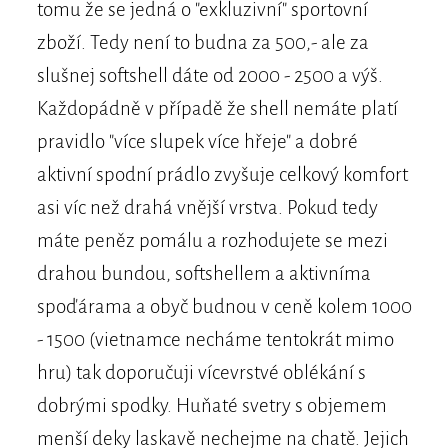
tomu že se jedná o "exkluzivní" sportovní
zboží. Tedy není to budna za 500,- ale za
slušnej softshell dáte od 2000 - 2500 a výš.
Každopádně v případě že shell nemáte platí
pravidlo "více slupek více hřeje" a dobré
aktivní spodní prádlo zvyšuje celkový komfort
asi víc než drahá vnější vrstva. Pokud tedy
máte peněz pomálu a rozhodujete se mezi
drahou bundou, softshellem a aktivníma
spoďárama a obyč budnou v ceně kolem 1000
- 1500 (vietnamce necháme tentokrát mimo
hru) tak doporučuji vícevrstvé oblékání s
dobrými spodky. Huňaté svetry s objemem
menší deky laskavě nechejme na chatě. Jejich