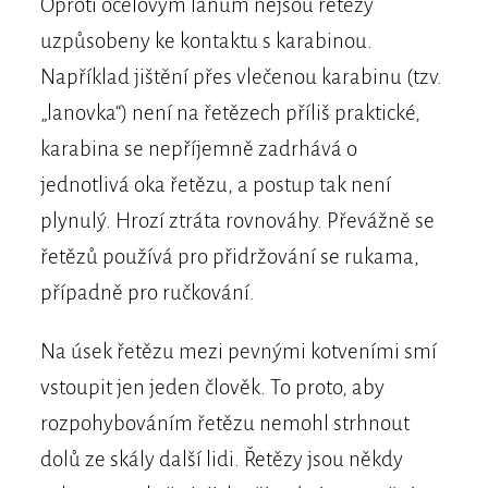
Oproti ocelovým lanům nejsou řetězy
uzpůsobeny ke kontaktu s karabinou.
Například jištění přes vlečenou karabinu (tzv.
„lanovka“) není na řetězech příliš praktické,
karabina se nepříjemně zadrhává o
jednotlivá oka řetězu, a postup tak není
plynulý. Hrozí ztráta rovnováhy. Převážně se
řetězů používá pro přidržování se rukama,
případně pro ručkování.
Na úsek řetězu mezi pevnými kotveními smí
vstoupit jen jeden člověk. To proto, aby
rozpohybováním řetězu nemohl strhnout
dolů ze skály další lidi. Řetězy jsou někdy