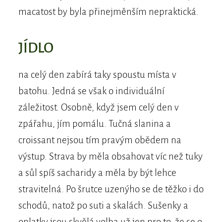
macatost by byla přinejměnším nepraktická.
JÍDLO
na celý den zabírá taky spoustu místa v
batohu. Jedná se však o individuální
záležitost. Osobně, když jsem celý den v
zpářahu, jím pomálu. Tučná slanina a
croissant nejsou tím pravým obědem na
výstup. Strava by měla obsahovat víc než tuky
a sůl spíš sacharidy a měla by být lehce
stravitelná. Po šrutce uzenýho se de těžko i do
schodů, natož po suti a skalách. Sušenky a
oplatky jsou skvělá volba už jen pro to, že se o