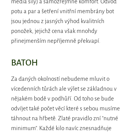
média síly) a samozřejmně komfort. Odvod
potu a par a šetření vnitřní membrány bot
jsou jednou z jasných výhod kvalitních
ponožek, jejichž cena však mnohdy
přinejmenším nepříjemně překvapí.
BATOH
Za daných okolností nebudeme mluvit o
vícedenních tůrách ale výlet se základnou v
nějakém bodě v podhůří. Od toho se bude
odvíjet také počet věcí které s sebou musíme
táhnout na hřbetě. Zlaté pravidlo zní "nutné
minimum". Každé kilo navíc znesnadňuje