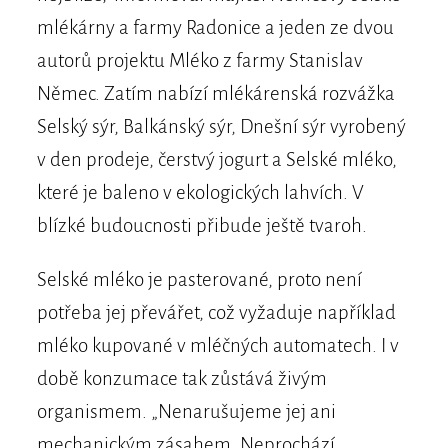
mlékárny a farmy Radonice a jeden ze dvou
autorů projektu Mléko z farmy Stanislav
Němec. Zatím nabízí mlékárenská rozvážka
Selský sýr, Balkánský sýr, Dnešní sýr vyrobený
v den prodeje, čerstvý jogurt a Selské mléko,
které je baleno v ekologických lahvích. V
blízké budoucnosti přibude ještě tvaroh.
Selské mléko je pasterované, proto není
potřeba jej převářet, což vyžaduje například
mléko kupované v mléčných automatech. I v
době konzumace tak zůstává živým
organismem. „Nenarušujeme jej ani
mechanickým zásahem. Neprochází