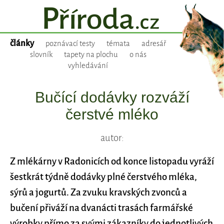
články
poznávací testy
témata
adresář
slovník
tapety na plochu
o nás
vyhledávání
Bučící dodávky rozváží
čerstvé mléko
autor:
Z mlékárny v Radonicích od konce listopadu vyráží
šestkrát týdně dodávky plné čerstvého mléka,
sýrů a jogurtů. Za zvuku kravských zvonců a
bučení přiváží na dvanácti trasách farmářské
výrobky přímo za svými zákazníky do jednotlivých