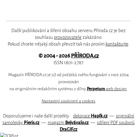
Další publikování a šíření obsahu serveru Příroda.cz je bez
souhlasu
provozovatele
zakázáno.
Pokud chcete nějaký obsah převzít tak nás prosím
kontaktujte
.
© 2004 - 2026
PŘÍRODA.cz
ISSN 1801-2787
Magazín PŘÍRODA.cz je již od počátků svého fungování v roce 2004
provozován
na originálním redakčním systému z dílny
Perpetum
web design
.
Nastavení soukromí a cookies
Doporučujeme i naše další projekty:
dekorace
Hapík.cz
—
originální
samolepky
Pieris.cz
—
magazín
Bejvávalo.cz
—
sdílení PDF souborů
DraGIF.cz