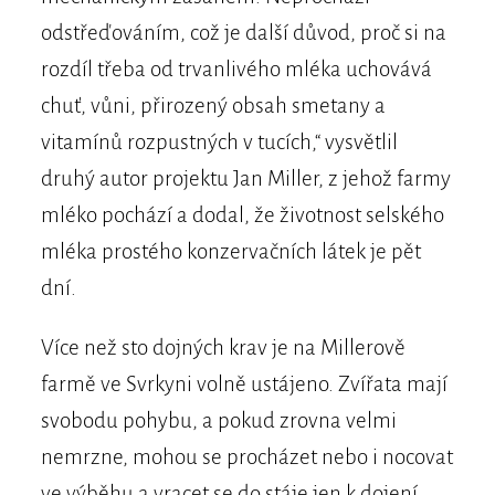
odstřeďováním, což je další důvod, proč si na
rozdíl třeba od trvanlivého mléka uchovává
chuť, vůni, přirozený obsah smetany a
vitamínů rozpustných v tucích,“ vysvětlil
druhý autor projektu Jan Miller, z jehož farmy
mléko pochází a dodal, že životnost selského
mléka prostého konzervačních látek je pět
dní.
Více než sto dojných krav je na Millerově
farmě ve Svrkyni volně ustájeno. Zvířata mají
svobodu pohybu, a pokud zrovna velmi
nemrzne, mohou se procházet nebo i nocovat
ve výběhu a vracet se do stáje jen k dojení.