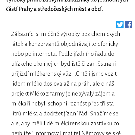
částí Prahy a středočeských měst a obcí.
Zákazníci si mléčné výrobky bez chemických
látek a konzervantů objednávají telefonicky
nebo po internetu. Podle jízdního řádu do
blízkého okolí jejich bydliště či zaměstnání
přijíždí mlékárenský vůz. „Chtěli jsme vozit
lidem mléko doslova až na práh, ale o náš
projekt Mléko z farmy je nebývalý zájem a
mlékaři nebyli schopni roznést přes tři sta
litrů mléka a dodržet jízdní řád. Snažíme se
ale, aby měli lidé mlékárenskou zastávku co
nejblíže,“ informoval majitel Němcovy selské