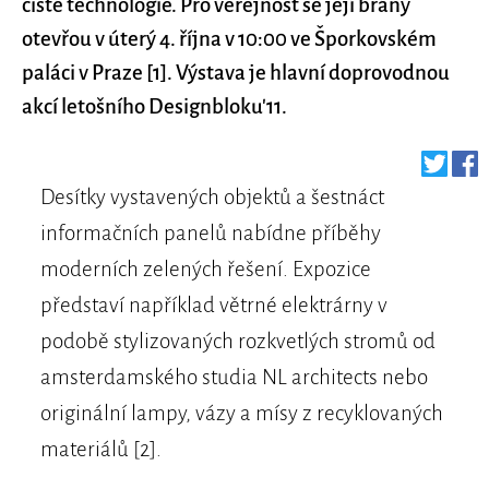
čisté technologie. Pro veřejnost se její brány
otevřou v úterý 4. října v 10:00 ve Šporkovském
paláci v Praze [1]. Výstava je hlavní doprovodnou
akcí letošního Designbloku'11.
Desítky vystavených objektů a šestnáct
informačních panelů nabídne příběhy
moderních zelených řešení. Expozice
představí například větrné elektrárny v
podobě stylizovaných rozkvetlých stromů od
amsterdamského studia NL architects nebo
originální lampy, vázy a mísy z recyklovaných
materiálů [2].