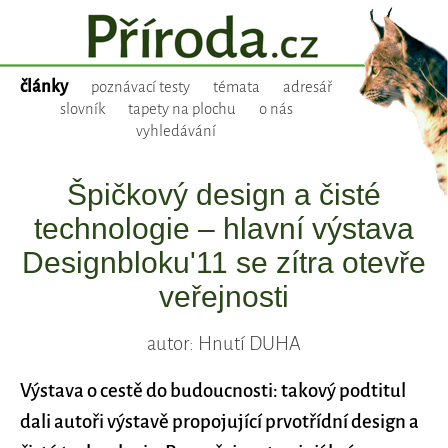
články
poznávací testy
témata
adresář
slovník
tapety na plochu
o nás
vyhledávání
Špičkový design a čisté
technologie – hlavní výstava
Designbloku'11 se zítra otevře
veřejnosti
autor: Hnutí DUHA
Výstava o cestě do budoucnosti: takový podtitul
dali autoři výstavě propojující prvotřídní design a