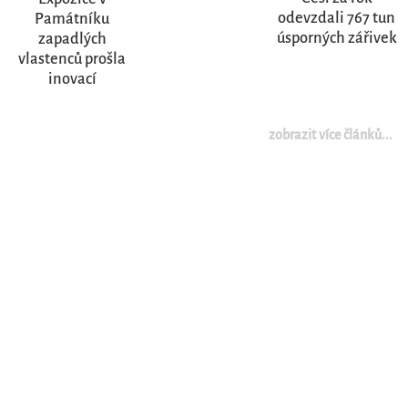
odevzdali 767 tun
Památníku
úsporných zářivek
zapadlých
vlastenců prošla
inovací
zobrazit více článků...