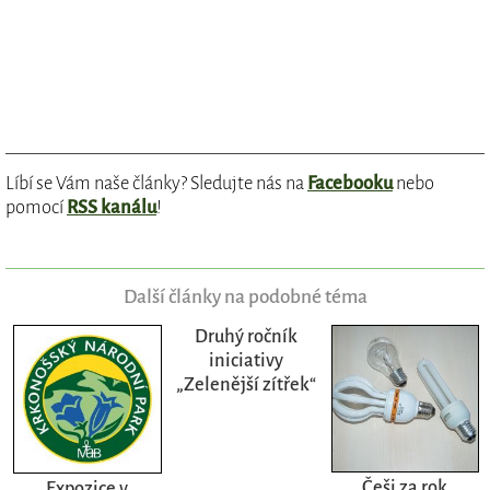
Líbí se Vám naše články? Sledujte nás na
Facebooku
nebo
pomocí
RSS kanálu
!
Další články na podobné téma
Druhý ročník
iniciativy
„Zelenější zítřek“
Češi za rok
Expozice v