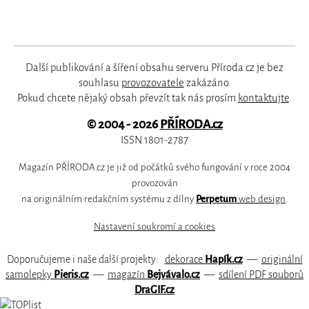
Další publikování a šíření obsahu serveru Příroda.cz je bez
souhlasu
provozovatele
zakázáno.
Pokud chcete nějaký obsah převzít tak nás prosím
kontaktujte
.
© 2004 - 2026
PŘÍRODA.cz
ISSN 1801-2787
Magazín PŘÍRODA.cz je již od počátků svého fungování v roce 2004
provozován
na originálním redakčním systému z dílny
Perpetum
web design
.
Nastavení soukromí a cookies
Doporučujeme i naše další projekty:
dekorace
Hapík.cz
—
originální
samolepky
Pieris.cz
—
magazín
Bejvávalo.cz
—
sdílení PDF souborů
DraGIF.cz