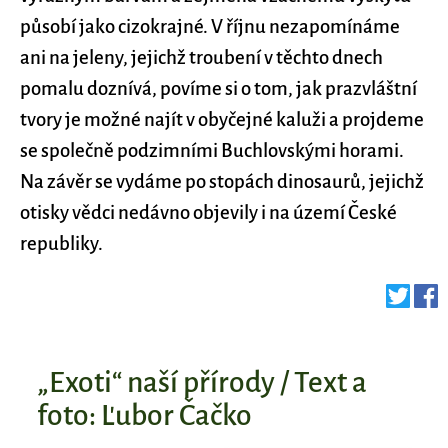
působí jako cizokrajné. V říjnu nezapomínáme
ani na jeleny, jejichž troubení v těchto dnech
pomalu doznívá, povíme si o tom, jak prazvláštní
tvory je možné najít v obyčejné kaluži a projdeme
se společně podzimními Buchlovskými horami.
Na závěr se vydáme po stopách dinosaurů, jejichž
otisky vědci nedávno objevily i na území České
republiky.
„Exoti“ naší přírody / Text a
foto: Ľubor Čačko