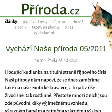
články
poznávací testy
témata
adresář
slovník
tapety na plochu
o nás
vyhledávání
Vychází Naše příroda 05/2011
autor: Pavla Mládková
Hodující kudlanka na titulní straně říjnového čísla
Naší přírody nám napoví, že se dnes zaměříme
také na naše exotické krasavce, a to jak z říše
živočišné, tak rostlinné. Přestože mnozí z nich jsou
zde původní, díky výjimečnému vzhledu,
výrazným barvám a zejména vzácnému výskytu