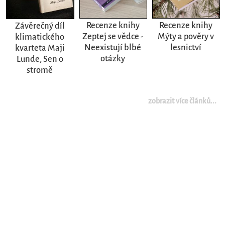
Recenze knihy
Recenze knihy
Závěrečný díl
Zeptej se vědce -
Mýty a pověry v
klimatického
Neexistují blbé
lesnictví
kvarteta Maji
otázky
Lunde, Sen o
stromě
zobrazit více článků...