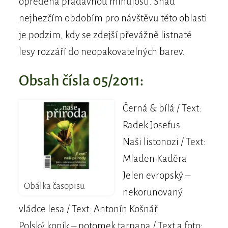
opředená pradávnou minulostí. Snad
nejhezčím obdobím pro návštěvu této oblasti
je podzim, kdy se zdejší převážně listnaté
lesy rozzáří do neopakovatelných barev.
Obsah čísla 05/2011:
Černá & bílá / Text:
Radek Josefus
Naši listonozi / Text:
Mladen Kaděra
Jelen evropský –
Obálka časopisu
nekorunovaný
vládce lesa / Text: Antonín Košnář
Polský koník – potomek tarpana / Text a foto: