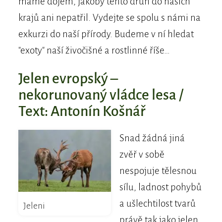
máme dojem, jakoby tento druh do našich
krajů ani nepatřil. Vydejte se spolu s námi na
exkurzi do naší přírody. Budeme v ní hledat
"exoty" naší živočišné a rostlinné říše…
Jelen evropský –
nekorunovaný vládce lesa /
Text: Antonín Košnář
Snad žádná jiná
zvěř v sobě
nespojuje tělesnou
sílu, ladnost pohybů
a ušlechtilost tvarů
Jeleni
právě tak jako jelen