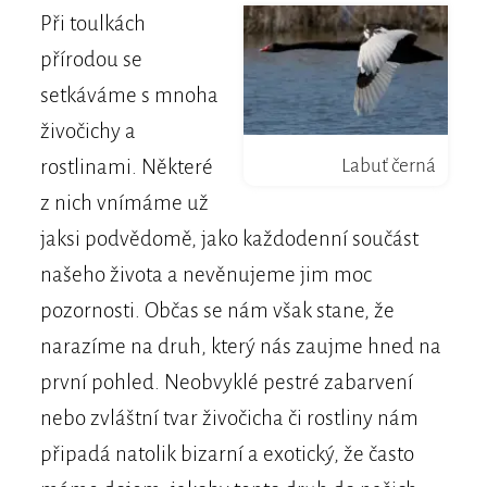
Při toulkách
přírodou se
setkáváme s mnoha
živočichy a
Labuť černá
rostlinami. Některé
z nich vnímáme už
jaksi podvědomě, jako každodenní součást
našeho života a nevěnujeme jim moc
pozornosti. Občas se nám však stane, že
narazíme na druh, který nás zaujme hned na
první pohled. Neobvyklé pestré zabarvení
nebo zvláštní tvar živočicha či rostliny nám
připadá natolik bizarní a exotický, že často