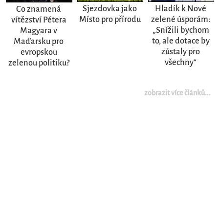
Sjezdovka jako
Hladík k Nové
Co znamená
Místo pro přírodu
zelené úsporám:
vítězství Pétera
„Snížili bychom
Magyara v
to, ale dotace by
Maďarsku pro
zůstaly pro
evropskou
všechny“
zelenou politiku?
zobrazit více článků...