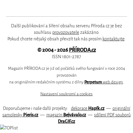
Další publikování a šíření obsahu serveru Příroda.cz je bez
souhlasu
provozovatele
zakázáno.
Pokud chcete nějaký obsah převzít tak nás prosím
kontaktujte
.
© 2004 - 2026
PŘÍRODA.cz
ISSN 1801-2787
Magazín PŘÍRODA.cz je již od počátků svého fungování v roce 2004
provozován
na originálním redakčním systému z dílny
Perpetum
web design
.
Nastavení soukromí a cookies
Doporučujeme i naše další projekty:
dekorace
Hapík.cz
—
originální
samolepky
Pieris.cz
—
magazín
Bejvávalo.cz
—
sdílení PDF souborů
DraGIF.cz