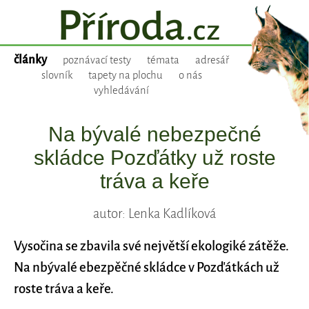
články
poznávací testy
témata
adresář
slovník
tapety na plochu
o nás
vyhledávání
Na bývalé nebezpečné
skládce Pozďátky už roste
tráva a keře
autor: Lenka Kadlíková
Vysočina se zbavila své největší ekologiké zátěže.
Na nbývalé ebezpěčné skládce v Pozďátkách už
roste tráva a keře.