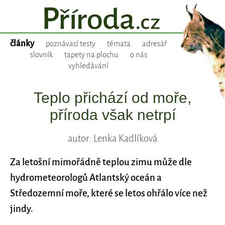
články
poznávací testy
témata
adresář
slovník
tapety na plochu
o nás
vyhledávání
Teplo přichází od moře,
příroda však netrpí
autor: Lenka Kadlíková
Za letošní mimořádně teplou zimu může dle
hydrometeorologů Atlantský oceán a
Středozemní moře, které se letos ohřálo více než
jindy.