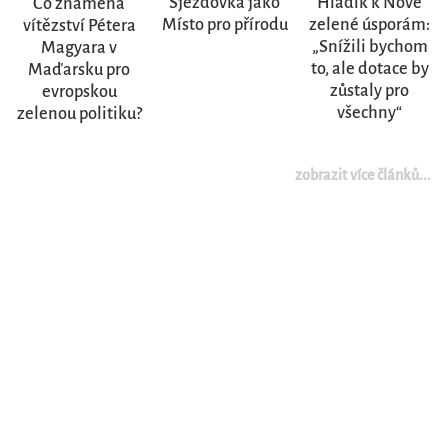
Sjezdovka jako
Hladík k Nové
Co znamená
Místo pro přírodu
zelené úsporám:
vítězství Pétera
„Snížili bychom
Magyara v
to, ale dotace by
Maďarsku pro
zůstaly pro
evropskou
všechny“
zelenou politiku?
zobrazit více článků...