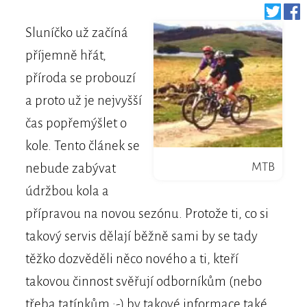
Sluníčko už začíná
příjemně hřát,
příroda se probouzí
a proto už je nejvyšší
čas popřemýšlet o
kole. Tento článek se
MTB
nebude zabývat
údržbou kola a
přípravou na novou sezónu. Protože ti, co si
takový servis dělají běžně sami by se tady
těžko dozvěděli něco nového a ti, kteří
takovou činnost svěřují odborníkům (nebo
třeba tatínkům ;-) by takové informace také