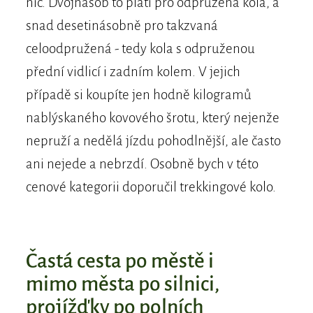
nic. Dvojnásob to platí pro odpružená kola, a
snad desetinásobně pro takzvaná
celoodpružená - tedy kola s odpruženou
přední vidlicí i zadním kolem. V jejich
případě si koupíte jen hodně kilogramů
nablýskaného kovového šrotu, který nejenže
nepruží a nedělá jízdu pohodlnější, ale často
ani nejede a nebrzdí. Osobně bych v této
cenové kategorii doporučil trekkingové kolo.
Častá cesta po městě i
mimo města po silnici,
projížďky po polních