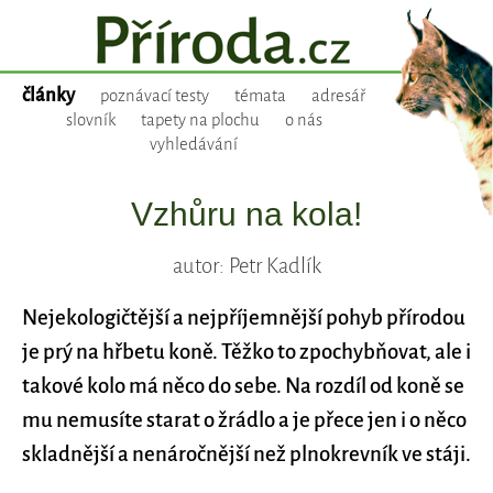
články
poznávací testy
témata
adresář
slovník
tapety na plochu
o nás
vyhledávání
Vzhůru na kola!
autor: Petr Kadlík
Nejekologičtější a nejpříjemnější pohyb přírodou
je prý na hřbetu koně. Těžko to zpochybňovat, ale i
takové kolo má něco do sebe. Na rozdíl od koně se
mu nemusíte starat o žrádlo a je přece jen i o něco
skladnější a nenáročnější než plnokrevník ve stáji.