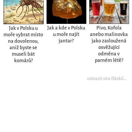
Jak a kde v Polsku
Pivo, Kofola
Jak v Polsku u
u moře najít
anebo malinovka
moře vybrat místo
jantar?
jako zasloužená
na dovolenou,
osvěžující
aniž byste se
odměna v
museli bát
parném létě?
komárů?
zobrazit více článků...