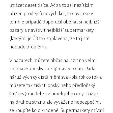
utrácet desetitisíce. Ač za to asi nezískám
přízeň prodejců nových kol, tak bych se v
tomhle případě doporučil oběhat si nejbližší
bazary a navštívit nejbližší supermarkety
(kterými je ČR tak zaplavená, že to jistě
nebude problém).
V bazarech můžete občas narazit na velmi
zajímavé kousky za zajímavou cenu. Řada
náruživých cyklistů mění svá kola rok co rok a
můžete tak získat loňský nebo předloňský
špičkový model za zlomek jeho ceny. Což je
na druhou stranu ale vyváženo nebezpečím,
že koupíte kolo kradené. Supermarkety mívají