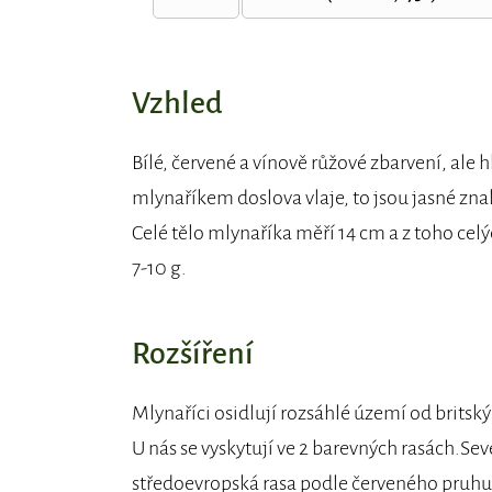
Vzhled
Bílé, červené a vínově růžové zbarvení, ale h
mlynaříkem doslova vlaje, to jsou jasné zna
Celé tělo mlynaříka měří 14 cm a z toho ce
7-10 g.
Rozšíření
Mlynaříci osidlují rozsáhlé území od britsk
U nás se vyskytují ve 2 barevných rasách.Seve
středoevropská rasa podle červeného pruhu, 