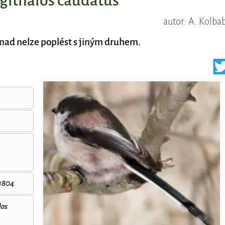
githalos caudatus
autor: A. Kolba
nad nelze poplést s jiným druhem.
1804
los