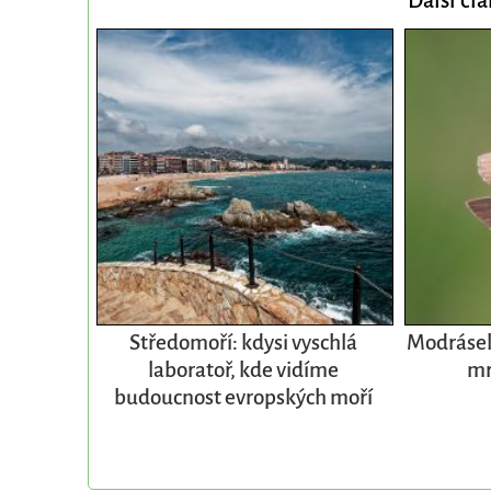
Středomoří: kdysi vyschlá
Modrásek 
laboratoř, kde vidíme
mr
budoucnost evropských moří