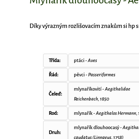
Mlynařík dlouhoocasý - Ae
Díky výrazným rozlišovacím znakům si hp s
Třída:
ptáci -
Aves
Řád:
pěvci -
Passeriformes
mlynaříkovití -
Aegithalidae
Čeleď:
Reichenbach, 1850
Rod:
mlynařík -
Aegithalos Hermann, 
mlynařík dlouhoocasý -
Aegitha
Druh:
caudatus (Linnaeus, 1758)