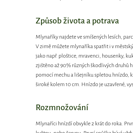
Způsob života a potrava
Mlynaříky najdete ve smíšených lesích, parc
V zimě můžete mlynaříka spatřit i v městský
jako např. ploštice, mravenci, housenky, ku
zjištěno až 90% různých škodlivých druhů hm
pomocí mechu a lišejníku spletou hnízdo, kt
široké kolem 10 cm. Hnízdo je uzavřené, vystl
Rozmnožování
Mlynaříci hnízdí obvykle 2 krát do roka. Prv