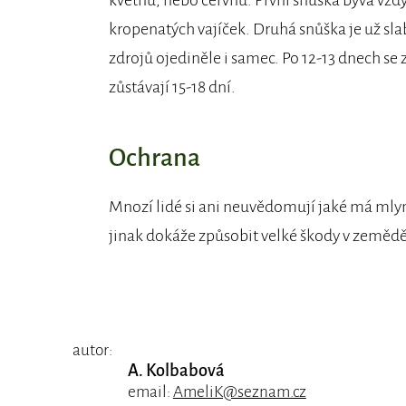
květnu, nebo červnu. První snůška bývá vžd
kropenatých vajíček. Druhá snůška je už slab
zdrojů ojediněle i samec. Po 12-13 dnech se 
zůstávají 15-18 dní.
Ochrana
Mnozí lidé si ani neuvědomují jaké má mlyn
jinak dokáže způsobit velké škody v zeměděl
autor:
A. Kolbabová
email:
AmeliK@seznam.cz