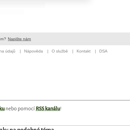
ku
nebo pomocí
RSS kanálu
!
ánky na podobné téma