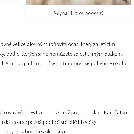
Mlynařík dlouhoocasý
lavně velice dlouhý stupňovitý ocas, který za letícím
ky, podle kterých si ho nemůžete splést s jiným ptákem.
lých 8 cm připadá na ocásek. Hmotnost se pohybuje okolo
ých ostrovů, přes Evropu a Asii až po Japonsko a Kamčatku.
rská rasa se pozná podle čistě bílé hlavičky,
který se táhne přes oko na krk.