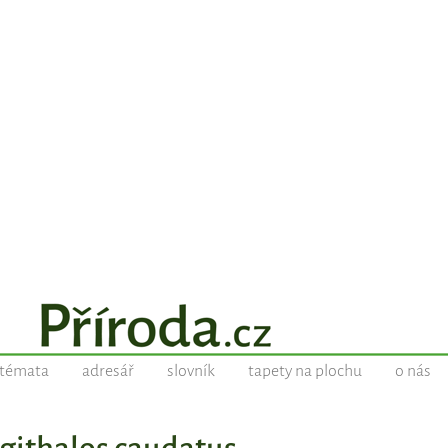
témata
adresář
slovník
tapety na plochu
o nás