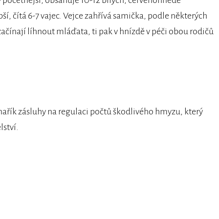
y početnější, obsahuje 10-12 bílých, červenohnědě
ší, čítá 6-7 vajec. Vejce zahřívá samička, podle některých
začínají líhnout mláďata, ti pak v hnízdě v péči obou rodičů
ařík zásluhy na regulaci počtů škodlivého hmyzu, který
ství.