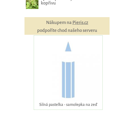
kopřivu
Nákupem na
Pieris.cz
podpoříte chod našeho serveru
Silná pastelka - samolepka na zeď