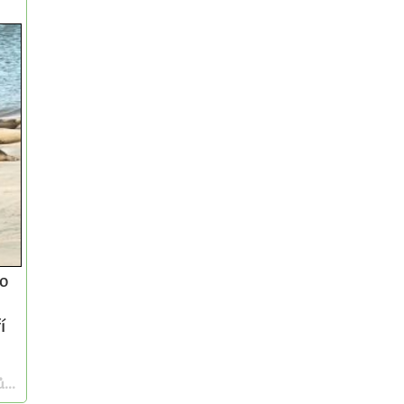
bo
í
...