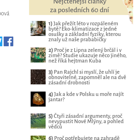
Nejčtenější články
za posledních 60 dní
bová
1)
Jak přežít léto v rozpáleném
bytě? Eko-klimatizace z jedné
osušky a základní fyziky, kterou
znaly už naše prababičky
2)
Proč je z Lipna zelený brčál i v
zimě? Studie ukazuje něco jiného,
než říká hejtman Kuba
3)
Pan Rajchl si myslí, že uhlí je
obnovitelné, zapomněl ale na dvě
zásadní drobnosti
4)
Jak a kde v Polsku u moře najít
jantar?
5)
Čtyři zásadní argumenty, proč
nevypustit Nové Mlýny, a pohled
vědců
6)
Proč potřebujete na zahradě