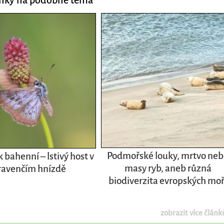
Podmořské louky, mrtvo ne
bahenní – lstivý host v
masy ryb, aneb různá
avenčím hnízdě
biodiverzita evropských moř
zobrazit více článků