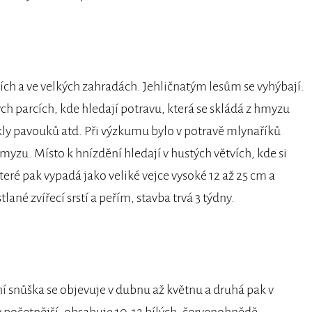
ích a ve velkých zahradách. Jehličnatým lesům se vyhýbají.
ch parcích, kde hledají potravu, která se skládá z hmyzu
kly pavouků atd. Při výzkumu bylo v potravě mlynaříků
yzu. Místo k hnízdění hledají v hustých větvích, kde si
eré pak vypadá jako veliké vejce vysoké 12 až 25 cm a
ané zvířecí srstí a peřím, stavba trvá 3 týdny.
ní snůška se objevuje v dubnu až květnu a druhá pak v