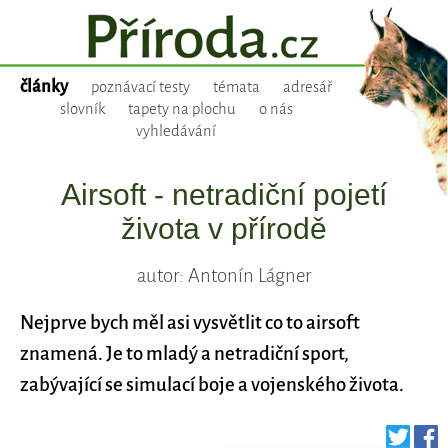
články
poznávací testy
témata
adresář
slovník
tapety na plochu
o nás
vyhledávání
Airsoft - netradiční pojetí
života v přírodě
autor: Antonín Lágner
Nejprve bych měl asi vysvětlit co to airsoft
znamená. Je to mladý a netradiční sport,
zabývající se simulací boje a vojenského života.