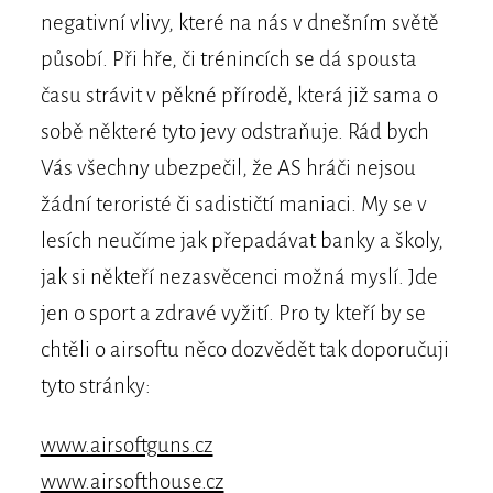
negativní vlivy, které na nás v dnešním světě
působí. Při hře, či trénincích se dá spousta
času strávit v pěkné přírodě, která již sama o
sobě některé tyto jevy odstraňuje. Rád bych
Vás všechny ubezpečil, že AS hráči nejsou
žádní teroristé či sadističtí maniaci. My se v
lesích neučíme jak přepadávat banky a školy,
jak si někteří nezasvěcenci možná myslí. Jde
jen o sport a zdravé vyžití. Pro ty kteří by se
chtěli o airsoftu něco dozvědět tak doporučuji
tyto stránky:
www.airsoftguns.cz
www.airsofthouse.cz