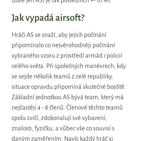
(dále jen AS) je tak posledních +- 10 let.
Jak vypadá airsoft?
Hráči AS se snaží, aby jejich počínání
připomínalo co nejvěrohodněji počínání
vybraného vzoru z prostředí armád i policií
celého světa. Při společných manévrech, kdy
se sejde několik teamů z celé republiky,
situace opravdu připomíná skutečné bojiště.
Základní jednotkou AS bývá team, který má
nejčastěji 4 - 8 členů. Členové těchto teamů
spolu cvičí, zdokonalují své vybavení,
znalosti, fyzičku, a vůbec vše co souvisí s
daným zaměřením. Navíc každý hráč si