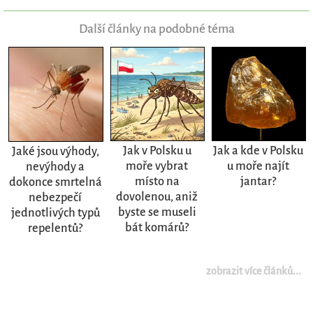
Další články na podobné téma
Jak v Polsku u
Jak a kde v Polsku
Jaké jsou výhody,
moře vybrat
u moře najít
nevýhody a
místo na
jantar?
dokonce smrtelná
dovolenou, aniž
nebezpečí
byste se museli
jednotlivých typů
bát komárů?
repelentů?
zobrazit více článků...