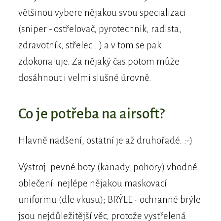
většinou vybere nějakou svou specializaci
(sniper - ostřelovač, pyrotechnik, radista,
zdravotník, střelec...) a v tom se pak
zdokonaluje. Za nějaký čas potom může
dosáhnout i velmi slušné úrovně.
Co je potřeba na airsoft?
Hlavně nadšení, ostatní je až druhořadé. :-)
Výstroj: pevné boty (kanady, pohory) vhodné
oblečení: nejlépe nějakou maskovací
uniformu (dle vkusu); BRÝLE - ochranné brýle
jsou nejdůležitější věc, protože vystřelená