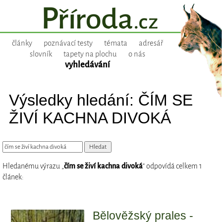
články
poznávací testy
témata
adresář
slovník
tapety na plochu
o nás
vyhledávání
Výsledky hledání: ČÍM SE
ŽIVÍ KACHNA DIVOKÁ
Hledanému výrazu „
čím se živí kachna divoká
“ odpovídá celkem 1
článek:
Bělověžský prales -