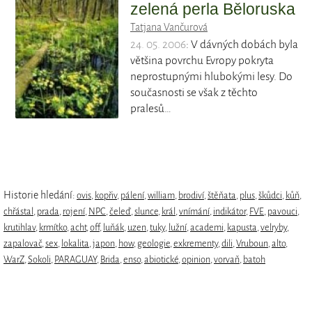
zelená perla Běloruska
Tatjana Vančurová
24. 05. 2006
: V dávných dobách byla
většina povrchu Evropy pokryta
neprostupnými hlubokými lesy. Do
současnosti se však z těchto
pralesů…
Historie hledání:
ovis
,
kopřiv
,
pálení
,
william
,
brodiví
,
štěňata
,
plus
,
škůdci
,
kůň
,
chřástal
,
prada
,
rojení
,
NPC
,
čeleď
,
slunce
,
král
,
vnímání
,
indikátor
,
FVE
,
pavouci
,
krutihlav
,
krmítko
,
acht
,
off
,
luňák
,
uzen
,
tuky
,
lužní
,
academi
,
kapusta
,
velryby
,
zapalovač
,
sex
,
lokalita
,
japon
,
how
,
geologie
,
exkrementy
,
dili
,
Vruboun
,
alto
,
WarZ
,
Sokoli
,
PARAGUAY
,
Brida
,
enso
,
abiotické
,
opinion
,
vorvaň
,
batoh