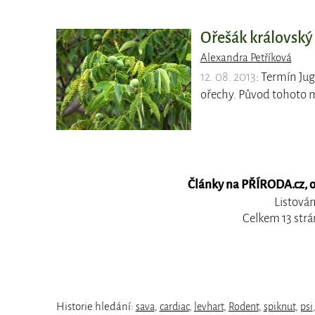
Ořešák královský 
Alexandra Petříková
12. 08. 2013
: Termín Jug
ořechy. Původ tohoto 
Články na PŘÍRODA.cz, ob
Listován
Celkem 13 strá
Historie hledání:
sava
,
cardiac
,
levhart
,
Rodent
,
spiknut
,
psi