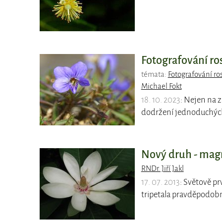
Fotografování ros
témata:
Fotografování ros
Michael Fokt
18. 10. 2023
: Nejen na z
dodržení jednoduchýc
Nový druh - mag
RNDr. Jiří Jakl
17. 07. 2013
: Světově p
tripetala pravděpodobn