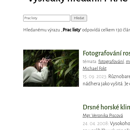
Hledanému výrazu „
Prac listy
“ odpovídá celkem 130 člán
Fotografování ros
témata:
fotografování
,
m
Michael Fokt
15. 09. 2023
: Různobare
nádhera jako vyšitá. J
Drsné horské klim
Mgr. Veronika Piscová
24. 04. 2008
: Vysokoho