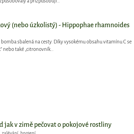
izpůsobovaly a přizpůsobují…
kový (nebo úzkolistý) - Hippophae rhamnoides
á bomba sbalená na cesty. Díky vysokému obsahu vitamínu C se
k“ nebo také „citronovník…
d jak v zimě pečovat o pokojové rostliny
,
zalévání
,
hnojení