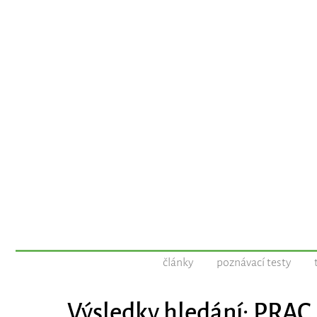
články
poznávací testy
Výsledky hledání: PRAC