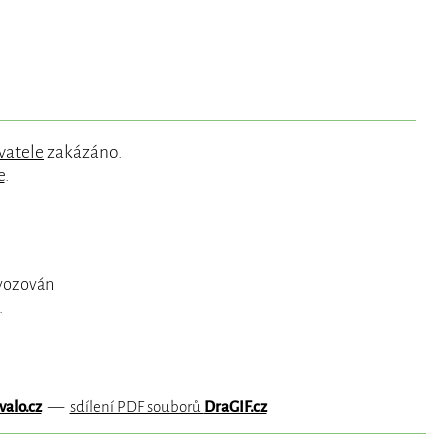
vatele
zakázáno.
e
.
ovozován
.
valo.cz
—
sdílení PDF souborů
DraGIF.cz