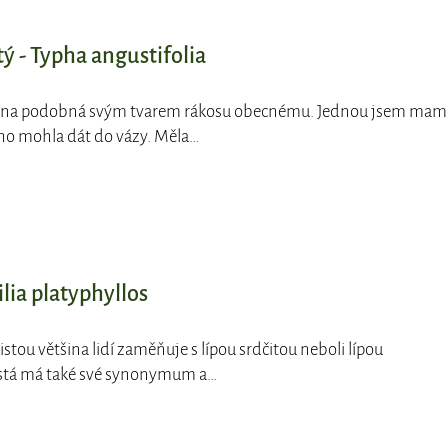
ý - Typha angustifolia
lina podobná svým tvarem rákosu obecnému. Jednou jsem mam
 ho mohla dát do vázy. Měla…
Tilia platyphyllos
listou většina lidí zaměňuje s lípou srdčitou neboli lípou
listá má také své synonymum a…