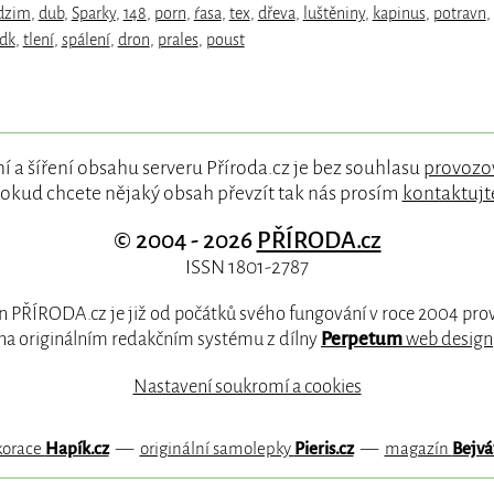
dzim
,
dub
,
Sparky
,
148
,
porn
,
ŕasa
,
tex
,
dřeva
,
luštěniny
,
kapinus
,
potravn
,
dk
,
tlení
,
spálení
,
dron
,
prales
,
poust
í a šíření obsahu serveru Příroda.cz je bez souhlasu
provozo
okud chcete nějaký obsah převzít tak nás prosím
kontaktujt
© 2004 - 2026
PŘÍRODA.cz
ISSN 1801-2787
 PŘÍRODA.cz je již od počátků svého fungování v roce 2004 pr
na originálním redakčním systému z dílny
Perpetum
web design
Nastavení soukromí a cookies
korace
Hapík.cz
—
originální samolepky
Pieris.cz
—
magazín
Bejvá