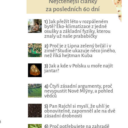
Nejčtenější články
za posledních 60 dní
1)
Jak přežít léto v rozpáleném
bytě? Eko-klimatizace z jedné
osušky a základní fyziky, kterou
znaly už naše prababičky
2)
Proč je z Lipna zelený brčál i v
zimě? Studie ukazuje něco jiného,
než říká hejtman Kuba
3)
Jak a kde v Polsku u moře najít
jantar?
4)
Čtyři zásadní argumenty, proč
nevypustit Nové Mlýny, a pohled
vědců
5)
Pan Rajchl si myslí, že uhlí je
obnovitelné, zapomněl ale na dvě
zásadní drobnosti
m
6)
Proč potřebujete na zahradě