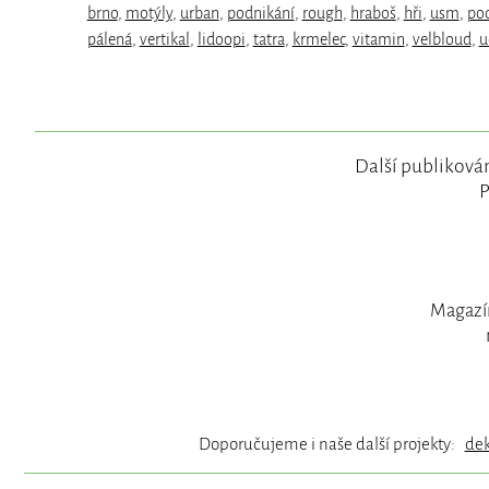
brno
,
motýly
,
urban
,
podnikání
,
rough
,
hraboš
,
hři
,
usm
,
po
pálená
,
vertikal
,
lidoopi
,
tatra
,
krmelec
,
vitamin
,
velbloud
,
u
Další publikován
P
Magazín
Doporučujeme i naše další projekty:
de