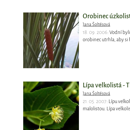
Orobinec úzkolist
Jana Šoltésová
18. 09. 2006
: Vodní by
orobinec utrhla, aby si
Lípa velkolistá - 
Jana Šoltésová
21. 05. 2007
: Lípu velko
malolistou. Lípa velko