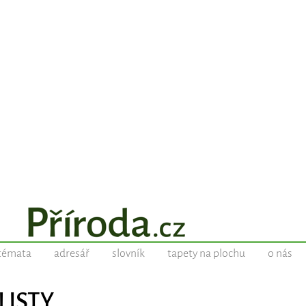
témata
adresář
slovník
tapety na plochu
o nás
 LISTY