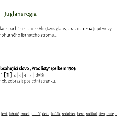
– Juglans regia
lans pochází z latinského Jovis glans, což znamená Jupiterovy
mohutného listnatého stromu…
sahující slovo „
Prac listy
“ (celkem 130):
[ 1 ]
í:
2
|
3
|
4
|
5
|
další
nek, zobrazit
poslední
stránku.
,
jovi
,
labutě
,
muck
,
poušť
,
dota
,
luňák
,
redaktor
,
hero
,
radikal
,
tivo
,
irate
,
t