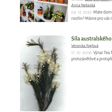
Anna Nebeská
04. 12. 2022
: Máte dom
rostlin? Máme pro vás n
Síla australského
Veronika Foglová
17. 10. 2006
: Výraz Tea
protizánětlivé a protipl