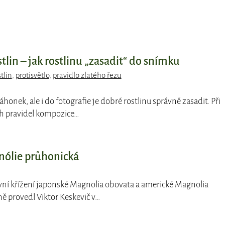
tlin – jak rostlinu „zasadit“ do snímku
tlin
,
protisvětlo
,
pravidlo zlatého řezu
áhonek, ale i do fotografie je dobré rostlinu správně zasadit. Při
h pravidel kompozice…
nólie průhonická
rvní křížení japonské Magnolia obovata a americké Magnolia
ě provedl Viktor Keskevič v…