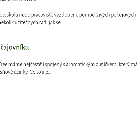
ov, školu nebo pracoviště vyzdobené pomocí živých pokojových
ěkolik užitečných rad, jak se…
 čajovníku
 Tree máme nejčastěji spojený s aromatickým olejíčkem, který m
ísňové účinky. Co to ale…