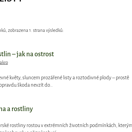
ků, zobrazena 1. strana výsledků:
tlin – jak na ostrost
akro
vné květy, sluncem prozářené listy a roztodivné plody – prostě
e opravdu škoda nevzít do…
a a rostliny
rské rostliny rostou v extrémních životních podmínkách, který