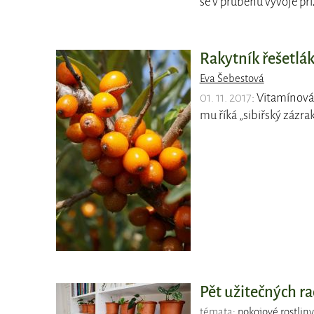
se v průběhu vývoje př
Rakytník řešetlá
Eva Šebestová
01. 11. 2017
: Vitamínov
mu říká „sibiřský zázra
Pět užitečných ra
témata:
pokojové rostliny