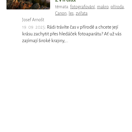
témata:
fotografování
,
makro
,
příroda
,
Canon
,
les
,
zvířata
Josef Arnošt
19. 09. 2025
: Rádi trávíte čas v přírodě a chcete její
krásu zachytit přes hledáček fotoaparátu? Ať už vás
zajímají široké krajiny,…