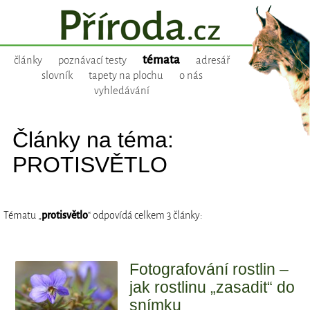
témata
články
poznávací testy
adresář
slovník
tapety na plochu
o nás
vyhledávání
Články na téma:
PROTISVĚTLO
Tématu „
protisvětlo
“ odpovídá celkem 3 články:
Fotografování rostlin –
jak rostlinu „zasadit“ do
snímku