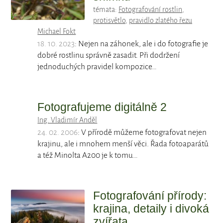
témata:
Fotografování rostlin
,
protisvětlo
,
pravidlo zlatého řezu
Michael Fokt
18. 10. 2023
: Nejen na záhonek, ale i do fotografie je
dobré rostlinu správně zasadit. Při dodržení
jednoduchých pravidel kompozice…
Fotografujeme digitálně 2
Ing. Vladimír Anděl
24. 02. 2006
: V přírodě můžeme fotografovat nejen
krajinu, ale i mnohem menší věci. Řada fotoaparátů
a též Minolta A200 je k tomu…
Fotografování přírody:
krajina, detaily i divoká
zvířata