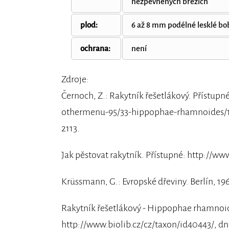
nezpevněných březích
plod:
6 až 8 mm podélné lesklé bo
ochrana:
není
Zdroje:
Černoch, Z.: Rakytník řešetlákový. Přístupn
othermenu-95/33-hippophae-rhamnoides/10
2113.
Jak pěstovat rakytník. Přístupné: http://ww
Krüssmann, G.: Evropské dřeviny. Berlín, 19
Rakytník řešetlákový - Hippophae rhamnoide
http://www.biolib.cz/cz/taxon/id40443/, dne