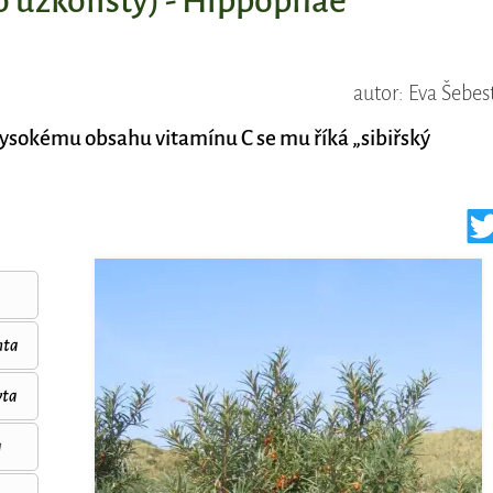
o úzkolistý) - Hippophae
autor: Eva Šebes
ysokému obsahu vitamínu C se mu říká „sibiřský
nta
yta
a