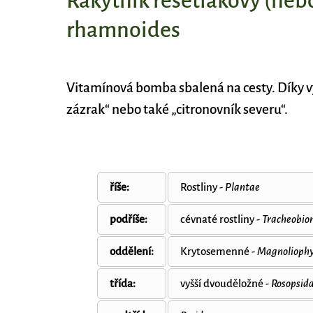
Rakytník řešetlákový (neb
rhamnoides
Vitamínová bomba sbalená na cesty. Díky v
zázrak“ nebo také „citronovník severu“.
říše:
Rostliny -
Plantae
podříše:
cévnaté rostliny -
Tracheobio
oddělení:
Krytosemenné -
Magnolioph
třída:
vyšší dvouděložné -
Rosopsid