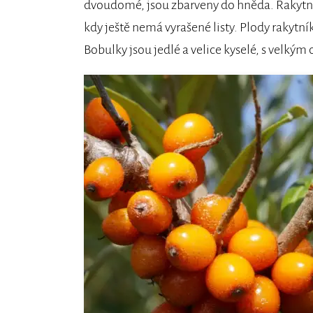
dvoudomé, jsou zbarveny do hněda. Rakytní
kdy ještě nemá vyrašené listy. Plody rakytn
Bobulky jsou jedlé a velice kyselé, s velkým