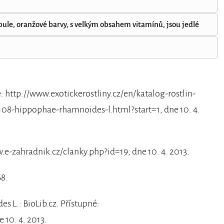
bule, oranžové barvy, s velkým obsahem vitamínů, jsou jedlé
é: http://www.exotickerostliny.cz/en/katalog-rostlin-
8-hippophae-rhamnoides-l.html?start=1, dne 10. 4.
w.e-zahradnik.cz/clanky.php?id=19, dne 10. 4. 2013.
68.
s L.: BioLib.cz. Přístupné:
 10. 4. 2013.