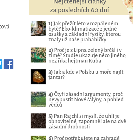
Nejčtenější články
za posledních 60 dní
1)
Jak přežít léto v rozpáleném
tová
bytě? Eko-klimatizace z jedné
osušky a základní fyziky, kterou
znaly už naše prababičky
2)
Proč je z Lipna zelený brčál i v
zimě? Studie ukazuje něco jiného,
než říká hejtman Kuba
3)
Jak a kde v Polsku u moře najít
jantar?
4)
Čtyři zásadní argumenty, proč
nevypustit Nové Mlýny, a pohled
vědců
5)
Pan Rajchl si myslí, že uhlí je
obnovitelné, zapomněl ale na dvě
zásadní drobnosti
6)
Proč potřebujete na zahradě