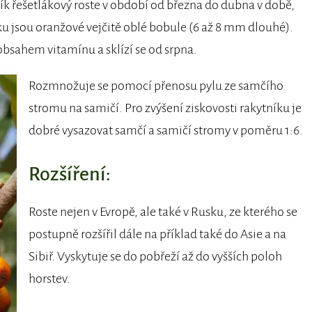
k řešetlákový roste v období od března do dubna v době,
íku jsou oranžové vejčitě oblé bobule (6 až 8 mm dlouhé).
 obsahem vitamínu a sklízí se od srpna.
Rozmnožuje se pomocí přenosu pylu ze samčího
stromu na samičí. Pro zvýšení ziskovosti rakytníku je
dobré vysazovat samčí a samičí stromy v poměru 1:6.
Rozšíření:
Roste nejen v Evropě, ale také v Rusku, ze kterého se
postupně rozšířil dále na příklad také do Asie a na
Sibiř. Vyskytuje se do pobřeží až do vyšších poloh
horstev.