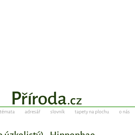
témata
adresář
slovník
tapety na plochu
o nás