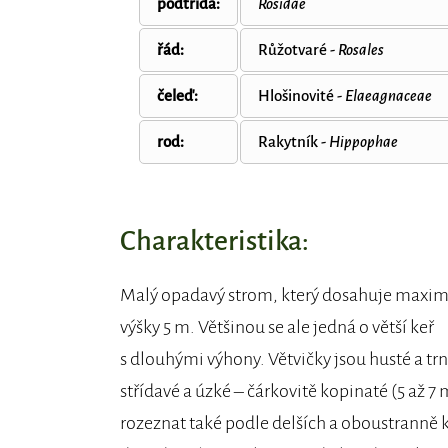
podtřída:
Rosidae
řád:
Růžotvaré -
Rosales
čeleď:
Hlošinovité -
Elaeagnaceae
rod:
Rakytník -
Hippophae
Charakteristika:
Malý opadavý strom, který dosahuje maxim
výšky 5 m. Většinou se ale jedná o větší keř
s dlouhými výhony. Větvičky jsou husté a trn
střídavé a úzké – čárkovitě kopinaté (5 až 
rozeznat také podle delších a oboustranně ko