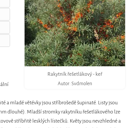
Rakytník řešetlákový - keř
Autor: Svdmolen
ální
ité a mladé větévky jsou stříbrošedě šupinaté. Listy jsou
7 mm dlouhé). Mladší stromky rakytníku řešetlákového lze
vově stříbřitě lesklých lístečků. Květy jsou nevzhledné a