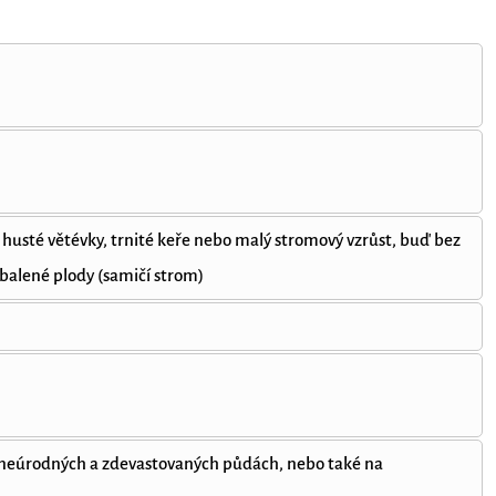
mi husté větévky, trnité keře nebo malý stromový vzrůst, buď bez
balené plody (samičí strom)
 neúrodných a zdevastovaných půdách, nebo také na