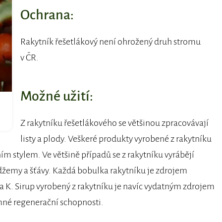
Ochrana:
Rakytník řešetlákový není ohrožený druh stromu
v ČR.
Možné užití:
Z rakytníku řešetlákového se většinou zpracovávají
listy a plody. Veškeré produkty vyrobené z rakytníku
ím stylem. Ve většině případů se z rakytníku vyrábějí
, džemy a šťávy. Každá bobulka rakytníku je zdrojem
a K. Sirup vyrobený z rakytníku je navíc vydatným zdrojem
mné regenerační schopnosti.