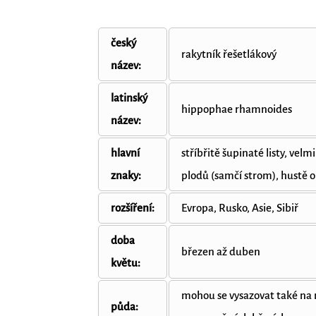
český
rakytník řešetlákový
název:
latinský
hippophae rhamnoides
název:
hlavní
stříbřitě šupinaté listy, vel
znaky:
plodů (samčí strom), hustě o
rozšíření:
Evropa, Rusko, Asie, Sibiř
doba
březen až duben
květu:
mohou se vysazovat také na
půda: