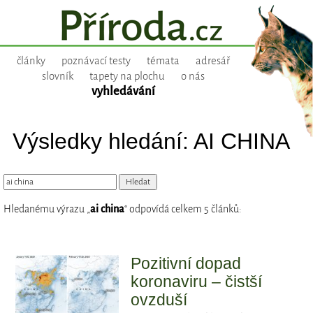
články
poznávací testy
témata
adresář
slovník
tapety na plochu
o nás
vyhledávání
Výsledky hledání: AI CHINA
Hledanému výrazu „
ai china
“ odpovídá celkem 5 článků:
Pozitivní dopad
koronaviru – čistší
ovzduší