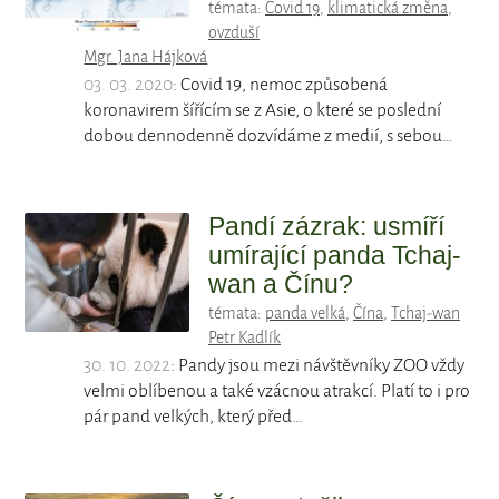
témata:
Covid 19
,
klimatická změna
,
ovzduší
Mgr. Jana Hájková
03. 03. 2020
: Covid 19, nemoc způsobená
koronavirem šířícím se z Asie, o které se poslední
dobou dennodenně dozvídáme z medií, s sebou…
Pandí zázrak: usmíří
umírající panda Tchaj-
wan a Čínu?
témata:
panda velká
,
Čína
,
Tchaj-wan
Petr Kadlík
30. 10. 2022
: Pandy jsou mezi návštěvníky ZOO vždy
velmi oblíbenou a také vzácnou atrakcí. Platí to i pro
pár pand velkých, který před…