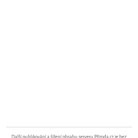
Další publikování a šíření obsahu serveru Příroda.cz je bez