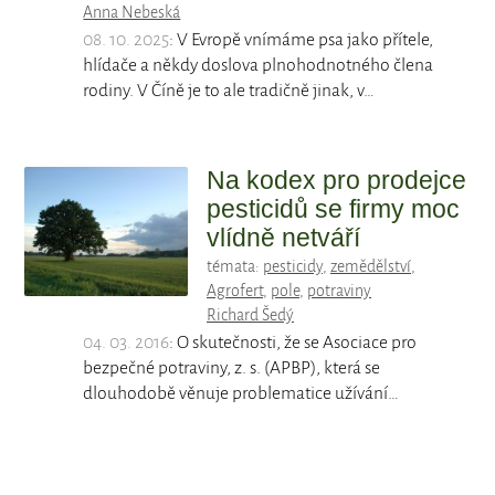
Anna Nebeská
08. 10. 2025
: V Evropě vnímáme psa jako přítele,
hlídače a někdy doslova plnohodnotného člena
rodiny. V Číně je to ale tradičně jinak, v…
Na kodex pro prodejce
pesticidů se firmy moc
vlídně netváří
témata:
pesticidy
,
zemědělství
,
Agrofert
,
pole
,
potraviny
Richard Šedý
04. 03. 2016
: O skutečnosti, že se Asociace pro
bezpečné potraviny, z. s. (APBP), která se
dlouhodobě věnuje problematice užívání…