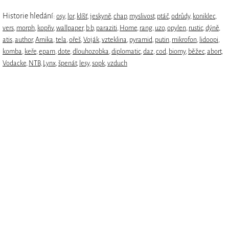
Historie hledání:
osy
,
lor
,
klíšť
,
jeskyně
,
chap
,
myslivost
,
ptáč
,
odrůdy
,
koniklec
,
vers
,
morph
,
kopřiv
,
wallpaper
,
b b
,
paraziti
,
Home
,
rang
,
uzo
,
opylen
,
rustic
,
dýně
,
atis
,
author
,
Arnika
,
tela
,
ořeš
,
Voják
,
vzteklina
,
pyramid
,
putin
,
mikrofon
,
lidoopi
,
komba
,
keře
,
epam
,
dote
,
dlouhozobka
,
diplomatic
,
daz
,
cod
,
biomy
,
běžec
,
abort
,
Vodacke
,
NTB
,
Lynx
,
špenát
,
lesy
,
sopk
,
vzduch