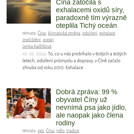
Čína zatočila s
exhalacemi oxidů síry,
paradoxně tím výrazně
oteplila Tichý oceán
témata:
Čína
,
klimatická změna
,
odsíření
,
exhalace
,
znečištění
,
oceán
Lenka Kadlíková
10. 05. 2024
: To, co u nás probíhalo v 80tých a 90tých
letech, odsíření průmyslu a dopravy, v Číně začalo
zhruba od roku 2010. Exhalace…
Dobrá zpráva: 99 %
obyvatel Číny už
nevnímá psa jako jídlo,
ale naopak jako člena
rodiny
témata:
pes
,
Čína
,
jídlo
,
tradice