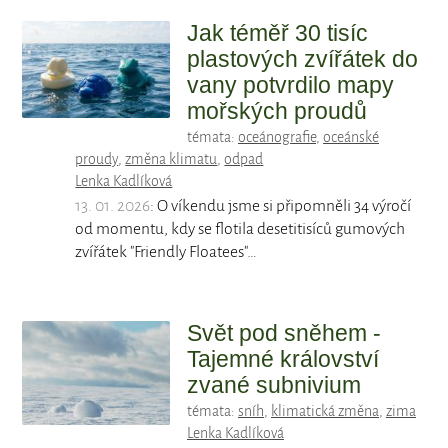
Jak téměř 30 tisíc
plastových zvířátek do
vany potvrdilo mapy
mořských proudů
témata:
oceánografie
,
oceánské
proudy
,
změna klimatu
,
odpad
Lenka Kadlíková
13. 01. 2026
: O víkendu jsme si připomněli 34 výročí
od momentu, kdy se flotila desetitisíců gumových
zvířátek "Friendly Floatees"…
Svět pod sněhem -
Tajemné království
zvané subnivium
témata:
sníh
,
klimatická změna
,
zima
Lenka Kadlíková