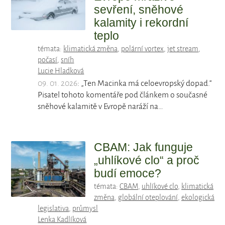
sevření, sněhové
kalamity i rekordní
teplo
témata:
klimatická změna
,
polární vortex
,
jet stream
,
počasí
,
sníh
Lucie Hladková
09. 01. 2026
: „Ten Macinka má celoevropský dopad.“
Pisatel tohoto komentáře pod článkem o současné
sněhové kalamitě v Evropě naráží na…
CBAM: Jak funguje
„uhlíkové clo“ a proč
budí emoce?
témata:
CBAM
,
uhlíkové clo
,
klimatická
změna
,
globální oteplování
,
ekologická
legislativa
,
průmysl
Lenka Kadlíková