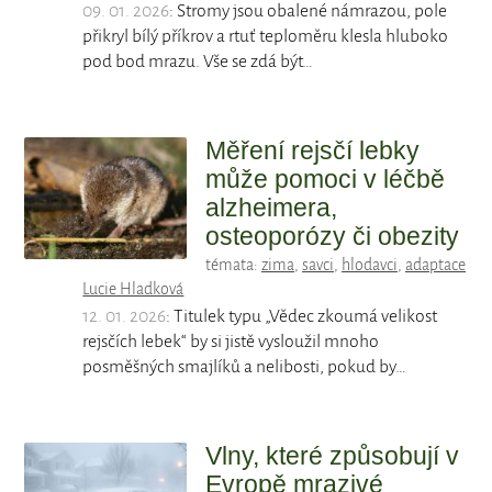
09. 01. 2026
: Stromy jsou obalené námrazou, pole
přikryl bílý příkrov a rtuť teploměru klesla hluboko
pod bod mrazu. Vše se zdá být…
Měření rejsčí lebky
může pomoci v léčbě
alzheimera,
osteoporózy či obezity
témata:
zima
,
savci
,
hlodavci
,
adaptace
Lucie Hladková
12. 01. 2026
: Titulek typu „Vědec zkoumá velikost
rejsčích lebek“ by si jistě vysloužil mnoho
posměšných smajlíků a nelibosti, pokud by…
Vlny, které způsobují v
Evropě mrazivé