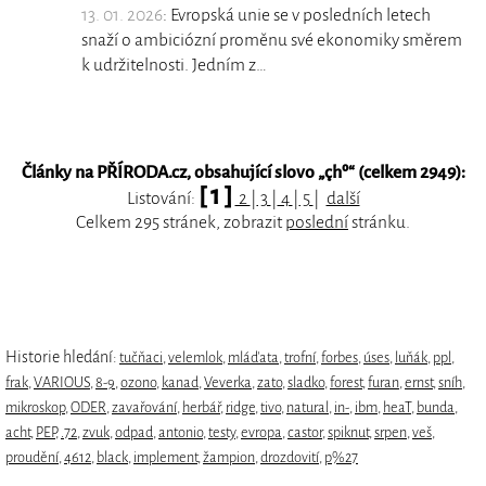
13. 01. 2026
: Evropská unie se v posledních letech
snaží o ambiciózní proměnu své ekonomiky směrem
k udržitelnosti. Jedním z…
Články na PŘÍRODA.cz, obsahující slovo „
çhº
“ (celkem 2949):
[ 1 ]
Listování:
2
|
3
|
4
|
5
|
další
Celkem 295 stránek, zobrazit
poslední
stránku.
Historie hledání:
tučňaci
,
velemlok
,
mláďata
,
trofní
,
forbes
,
úses
,
luňák
,
ppl
,
frak
,
VARIOUS
,
8-9
,
ozono
,
kanad
,
Veverka
,
zato
,
sladko
,
forest
,
furan
,
ernst
,
sníh
,
mikroskop
,
ODER
,
zavařování
,
herbář
,
ridge
,
tivo
,
natural
,
in-
,
ibm
,
heaT
,
bunda
,
acht
,
PEP
,
.72
,
zvuk
,
odpad
,
antonio
,
testy
,
evropa
,
castor
,
spiknut
,
srpen
,
veš
,
proudění
,
4612
,
black
,
implement
,
žampion
,
drozdovití
,
p%27