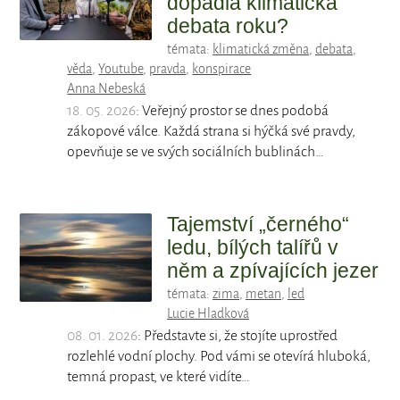
dopadla klimatická
debata roku?
témata:
klimatická změna
,
debata
,
věda
,
Youtube
,
pravda
,
konspirace
Anna Nebeská
18. 05. 2026
: Veřejný prostor se dnes podobá
zákopové válce. Každá strana si hýčká své pravdy,
opevňuje se ve svých sociálních bublinách…
Tajemství „černého“
ledu, bílých talířů v
něm a zpívajících jezer
témata:
zima
,
metan
,
led
Lucie Hladková
08. 01. 2026
: Představte si, že stojíte uprostřed
rozlehlé vodní plochy. Pod vámi se otevírá hluboká,
temná propast, ve které vidíte…