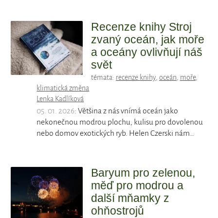
Recenze knihy Stroj
zvaný oceán, jak moře
a oceány ovlivňují náš
svět
témata:
recenze knihy
,
oceán
,
moře
,
klimatická změna
Lenka Kadlíková
05. 01. 2026
: Většina z nás vnímá oceán jako
nekonečnou modrou plochu, kulisu pro dovolenou
nebo domov exotických ryb. Helen Czerski nám…
Baryum pro zelenou,
měď pro modrou a
další mňamky z
ohňostrojů