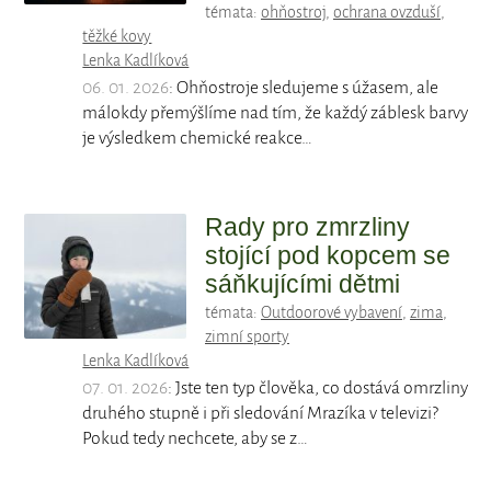
témata:
ohňostroj
,
ochrana ovzduší
,
těžké kovy
Lenka Kadlíková
06. 01. 2026
: Ohňostroje sledujeme s úžasem, ale
málokdy přemýšlíme nad tím, že každý záblesk barvy
je výsledkem chemické reakce…
Rady pro zmrzliny
stojící pod kopcem se
sáňkujícími dětmi
témata:
Outdoorové vybavení
,
zima
,
zimní sporty
Lenka Kadlíková
07. 01. 2026
: Jste ten typ člověka, co dostává omrzliny
druhého stupně i při sledování Mrazíka v televizi?
Pokud tedy nechcete, aby se z…