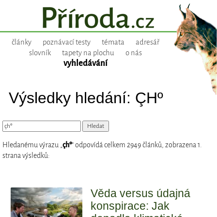
články
poznávací testy
témata
adresář
slovník
tapety na plochu
o nás
vyhledávání
Výsledky hledání: ÇHº
Hledanému výrazu „
çhº
“ odpovídá celkem 2949 článků, zobrazena 1.
strana výsledků:
Věda versus údajná
konspirace: Jak