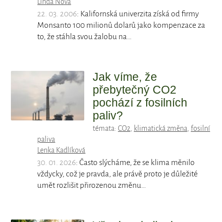
Linda Nová
22. 03. 2006
: Kalifornská univerzita získá od firmy
Monsanto 100 milionů dolarů jako kompenzace za
to, že stáhla svou žalobu na…
Jak víme, že
přebytečný CO2
pochází z fosilních
paliv?
témata:
CO2
,
klimatická změna
,
fosilní
paliva
Lenka Kadlíková
30. 01. 2026
: Často slýcháme, že se klima měnilo
vždycky, což je pravda, ale právě proto je důležité
umět rozlišit přirozenou změnu…