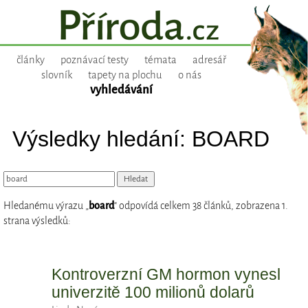
články
poznávací testy
témata
adresář
slovník
tapety na plochu
o nás
vyhledávání
Výsledky hledání: BOARD
Hledanému výrazu „
board
“ odpovídá celkem 38 článků, zobrazena 1.
strana výsledků:
Kontroverzní GM hormon vynesl
univerzitě 100 milionů dolarů