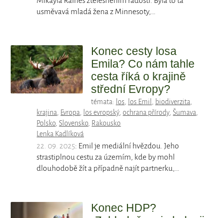
Mikayla Raines ztělesněním radosti. Byla to ta
usměvavá mladá žena z Minnesoty,…
Konec cesty losa
Emila? Co nám tahle
cesta říká o krajině
střední Evropy?
témata:
los
,
los Emil
,
biodiverzita
,
krajina
,
Evropa
,
los evropský
,
ochrana přírody
,
Šumava
,
Polsko
,
Slovensko
,
Rakousko
Lenka Kadlíková
22. 09. 2025
: Emil je mediální hvězdou. Jeho
strastiplnou cestu za územím, kde by mohl
dlouhodobě žít a případně najít partnerku,…
Konec HDP?