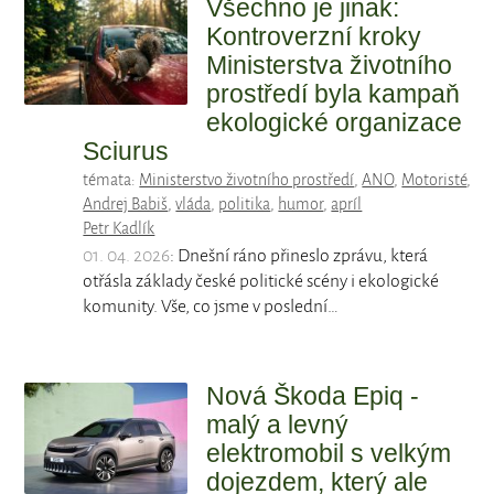
Všechno je jinak:
Kontroverzní kroky
Ministerstva životního
prostředí byla kampaň
ekologické organizace
Sciurus
témata:
Ministerstvo životního prostředí
,
ANO
,
Motoristé
,
Andrej Babiš
,
vláda
,
politika
,
humor
,
apríl
Petr Kadlík
01. 04. 2026
: Dnešní ráno přineslo zprávu, která
otřásla základy české politické scény i ekologické
komunity. Vše, co jsme v poslední…
Nová Škoda Epiq -
malý a levný
elektromobil s velkým
dojezdem, který ale