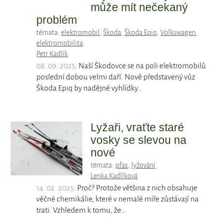
může mít nečekaný
problém
témata:
elektromobil
,
Škoda
,
Škoda Epiq
,
Volkswagen
,
elektromobilita
Petr Kadlík
08. 09. 2025
: Naší Škodovce se na poli elektromobilů
poslední dobou velmi daří. Nově představený vůz
Škoda Epiq by nadějné vyhlídky…
Lyžaři, vraťte staré
vosky se slevou na
nové
témata:
pfas
,
lyžování
Lenka Kadlíková
14. 02. 2025
: Proč? Protože většina z nich obsahuje
věčné chemikálie, které v nemalé míře zůstávají na
trati. Vzhledem k tomu, že…