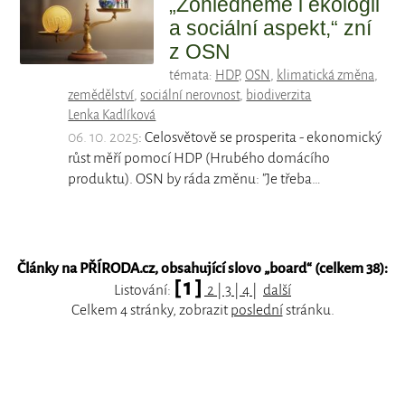
„Zohledněme i ekologii
a sociální aspekt,“ zní
z OSN
témata:
HDP
,
OSN
,
klimatická změna
,
zemědělství
,
sociální nerovnost
,
biodiverzita
Lenka Kadlíková
06. 10. 2025
: Celosvětově se prosperita - ekonomický
růst měří pomocí HDP (Hrubého domácího
produktu). OSN by ráda změnu: "Je třeba…
Články na PŘÍRODA.cz, obsahující slovo „
board
“ (celkem 38):
[ 1 ]
Listování:
2
|
3
|
4
|
další
Celkem 4 stránky, zobrazit
poslední
stránku.