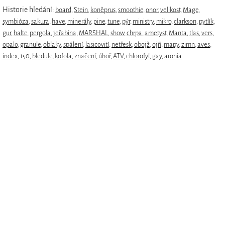
Historie hledání:
board
,
Stein
,
koněprus
,
smoothie
,
onor
,
velikost
,
Mage
,
symbióza
,
sakura
,
have
,
minerály
,
pine
,
tune
,
pýr
,
ministry
,
mikro
,
clarkson
,
pytlík
,
gur
,
halte
,
pergola
,
jeřabina
,
MARSHAL
,
show
,
chrpa
,
ametyst
,
Manta
,
tlas
,
vers
,
opalo
,
granule
,
oblaky
,
spálení
,
lasicovití
,
netřesk
,
obojž
,
ojñ
,
mapy
,
zimn
,
aves
,
index
,
150
,
bledule
,
kofola
,
značení
,
úhoř
,
ATV
,
chlorofyl
,
gay
,
aronia