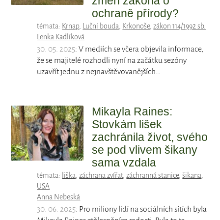
změn zákona o
ochraně přírody?
témata:
Krnap
,
Luční bouda
,
Krkonoše
,
zákon 114/1992 sb.
Lenka Kadlíková
30. 05. 2025
: V mediích se včera objevila informace,
že se majitelé rozhodli nyní na začátku sezóny
uzavřít jednu z nejnavštěvovanějších…
Mikayla Raines:
Stovkám lišek
zachránila život, svého
se pod vlivem šikany
sama vzdala
témata:
liška
,
záchrana zvířat
,
záchranná stanice
,
šikana
,
USA
Anna Nebeská
30. 06. 2025
: Pro miliony lidí na sociálních sítích byla