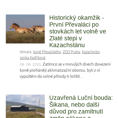
Historický okamžik -
První Převaláci po
stovkách let volně ve
Zlaté stepi v
Kazachstánu
témata:
koně Převalského
,
ZOO Praha
,
Kazachstán
Lenka Kadlíková
06. 06. 2025
: Zatímco se v minulých dnech dovezení
koně prohánějí aklimatizační oborou, byli z ní
vypuštěni do volné přírody ti loňští.…
Uzavřená Luční bouda:
Šikana, nebo další
důvod pro zamítnutí