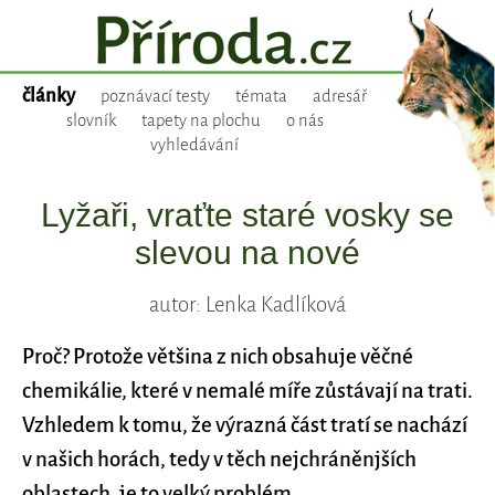
články
poznávací testy
témata
adresář
slovník
tapety na plochu
o nás
vyhledávání
Lyžaři, vraťte staré vosky se
slevou na nové
autor: Lenka Kadlíková
Proč? Protože většina z nich obsahuje věčné
chemikálie, které v nemalé míře zůstávají na trati.
Vzhledem k tomu, že výrazná část tratí se nachází
v našich horách, tedy v těch nejchráněnjších
oblastech, je to velký problém.