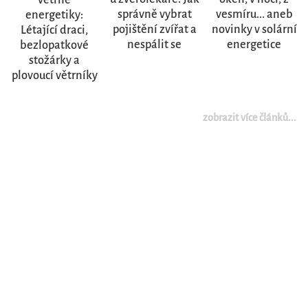
správně vybrat
vesmíru... aneb
energetiky:
pojištění zvířat a
novinky v solární
Létající draci,
nespálit se
energetice
bezlopatkové
stožárky a
plovoucí větrníky
zobrazit více článků...