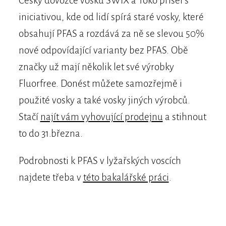
Český dovozce vosků SWIX a Toko přišel s
iniciativou, kde od lidí spírá staré vosky, které
obsahují PFAS a rozdává za ně se slevou 50%
nové odpovídající varianty bez PFAS. Obě
značky už mají několik let své výrobky
Fluorfree. Donést můžete samozřejmě i
použité vosky a také vosky jiných výrobců.
Stačí
najít vám vyhovující prodejnu
a stihnout
to do 31.března.
Podrobnosti k PFAS v lyžařských voscích
najdete třeba v
této bakalářské práci
.