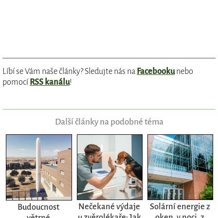
Líbí se Vám naše články? Sledujte nás na
Facebooku
nebo
pomocí
RSS kanálu
!
Další články na podobné téma
Nečekané výdaje
Solární energie z
Budoucnost
u zvěrolékaře: Jak
oken, v noci, z
větrné