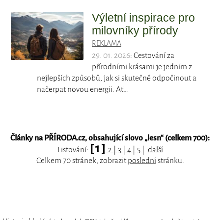
Výletní inspirace pro
milovníky přírody
REKLAMA
29. 01. 2026
: Cestování za
přírodními krásami je jedním z
nejlepších způsobů, jak si skutečně odpočinout a
načerpat novou energii. Ať…
Články na PŘÍRODA.cz, obsahující slovo „
lesn
“ (celkem 700):
[ 1 ]
Listování:
2
|
3
|
4
|
5
|
další
Celkem 70 stránek, zobrazit
poslední
stránku.