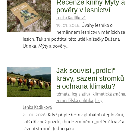
Recenze knihy Mýty a
pověry v lesnictví
Lenka Kadlíková
19. 01. 2026
: Úvahy lesníka o
neměnném lesnictví v měnících se
lesích. Tak zní podtitul této útlé knížečky Dušana
Utinka, Mýty a pověry…
Jak souvisí „prdící“
krávy, sázení stromků
a ochrana klimatu?
témata:
legislativa
,
klimatická změna
,
zemědělská politika
,
lesy
Lenka Kadlíková
21. 01. 2026
: Když přijde řeč na globální oteplování,
spíš dřív než později bude zmíněno „prdění“ krav“ a
sázení stromů. Jedno jako…