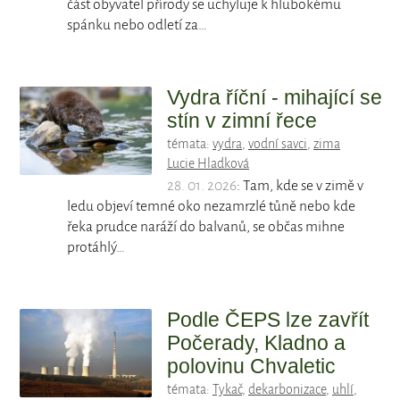
část obyvatel přírody se uchyluje k hlubokému
spánku nebo odletí za…
Vydra říční - mihající se
stín v zimní řece
témata:
vydra
,
vodní savci
,
zima
Lucie Hladková
28. 01. 2026
: Tam, kde se v zimě v
ledu objeví temné oko nezamrzlé tůně nebo kde
řeka prudce naráží do balvanů, se občas mihne
protáhlý…
Podle ČEPS lze zavřít
Počerady, Kladno a
polovinu Chvaletic
témata:
Tykač
,
dekarbonizace
,
uhlí
,