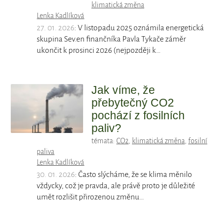
klimatická změna
Lenka Kadlíková
27. 01. 2026
: V listopadu 2025 oznámila energetická
skupina Sev.en finančníka Pavla Tykače záměr
ukončit k prosinci 2026 (nejpozději k…
Jak víme, že
přebytečný CO2
pochází z fosilních
paliv?
témata:
CO2
,
klimatická změna
,
fosilní
paliva
Lenka Kadlíková
30. 01. 2026
: Často slýcháme, že se klima měnilo
vždycky, což je pravda, ale právě proto je důležité
umět rozlišit přirozenou změnu…