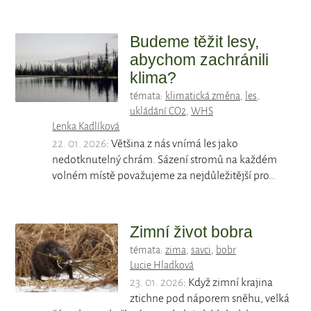
Budeme těžit lesy,
abychom zachránili
klima?
témata:
klimatická změna
,
les
,
ukládání CO2
,
WHS
Lenka Kadlíková
22. 01. 2026
: Většina z nás vnímá les jako
nedotknutelný chrám. Sázení stromů na každém
volném místě považujeme za nejdůležitější pro…
Zimní život bobra
témata:
zima
,
savci
,
bobr
Lucie Hladková
23. 01. 2026
: Když zimní krajina
ztichne pod náporem sněhu, velká