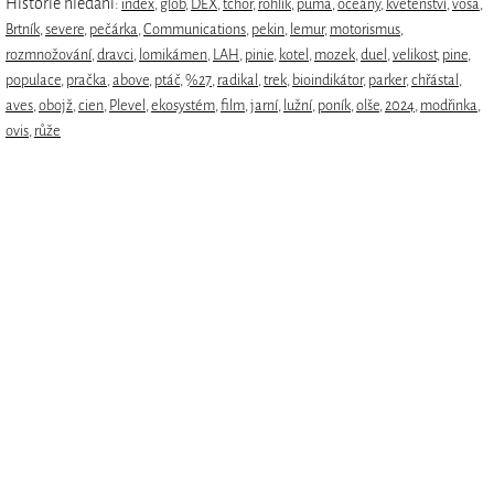
Historie hledání:
index
,
glob
,
DEX
,
tchoř
,
rohlík
,
puma
,
oceány
,
květenství
,
vosa
,
Brtník
,
severe
,
pečárka
,
Communications
,
pekin
,
lemur
,
motorismus
,
rozmnožování
,
dravci
,
lomikámen
,
LAH
,
pinie
,
kotel
,
mozek
,
duel
,
velikost
,
pine
,
populace
,
pračka
,
above
,
ptáč
,
%27
,
radikal
,
trek
,
bioindikátor
,
parker
,
chřástal
,
aves
,
obojž
,
cien
,
Plevel
,
ekosystém
,
film
,
jarní
,
lužní
,
poník
,
olše
,
2024
,
modřinka
,
ovis
,
růže