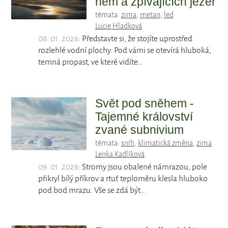
něm a zpívajících jezer
témata:
zima
,
metan
,
led
Lucie Hladková
08. 01. 2026
: Představte si, že stojíte uprostřed
rozlehlé vodní plochy. Pod vámi se otevírá hluboká,
temná propast, ve které vidíte…
Svět pod sněhem -
Tajemné království
zvané subnivium
témata:
sníh
,
klimatická změna
,
zima
Lenka Kadlíková
09. 01. 2026
: Stromy jsou obalené námrazou, pole
přikryl bílý příkrov a rtuť teploměru klesla hluboko
pod bod mrazu. Vše se zdá být…