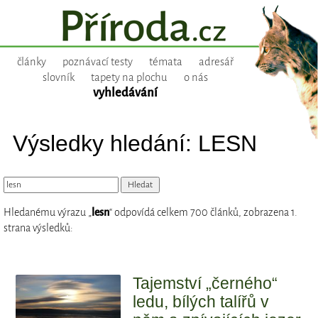
články
poznávací testy
témata
adresář
slovník
tapety na plochu
o nás
vyhledávání
Výsledky hledání: LESN
Hledanému výrazu „
lesn
“ odpovídá celkem 700 článků, zobrazena 1.
strana výsledků:
Tajemství „černého“
ledu, bílých talířů v