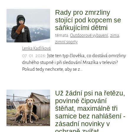
Rady pro zmrzliny
stojící pod kopcem se
sáňkujícími dětmi
témata:
Outdoorové vybavení
,
zima
,
zimní sporty
Lenka Kadlíková
07. 01. 2026
: Jste ten typ člověka, co dostává omrzliny
druhého stupně i při sledování Mrazíka v televizi?
Pokud tedy nechcete, aby se z…
Už žádní psi na řetězu,
povinné čipování
štěňat, maximálně tři
samice bez nahlášení -
zásadní novinky v
ochraně zvířat