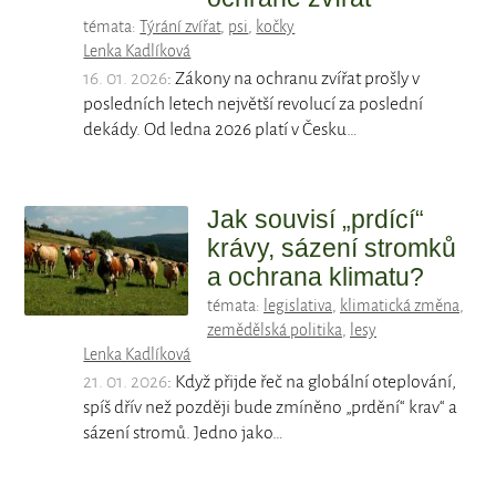
témata:
Týrání zvířat
,
psi
,
kočky
Lenka Kadlíková
16. 01. 2026
: Zákony na ochranu zvířat prošly v
posledních letech největší revolucí za poslední
dekády. Od ledna 2026 platí v Česku…
Jak souvisí „prdící“
krávy, sázení stromků
a ochrana klimatu?
témata:
legislativa
,
klimatická změna
,
zemědělská politika
,
lesy
Lenka Kadlíková
21. 01. 2026
: Když přijde řeč na globální oteplování,
spíš dřív než později bude zmíněno „prdění“ krav“ a
sázení stromů. Jedno jako…