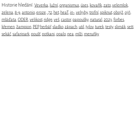
Historie hledání:
Veverka
,
lužní
,
organismus
,
úses
,
kovařík
,
zato
,
velemlok
,
zelena
,
8-9
,
antonio
,
eroze
,
.72
,
het
,
heaT
,
in-
,
velryby
,
trofní
,
spiknut
,
obojž
,
ojñ
,
mláďata
,
ODER
,
velikost
,
ridge
,
veš
,
castor
,
papoušky
,
natural
,
2023
,
forbes
,
křemen
,
žampion
,
PEP
,
herbář
,
sladko
,
zápach
,
util
,
tylov
,
turek
,
testy
,
slimák
,
sett
,
sekáč
,
safaripark
,
poušť
,
potkani
,
opalo
,
nea
,
mlži
,
meruňky