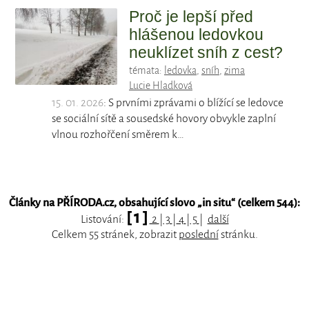
Proč je lepší před
hlášenou ledovkou
neuklízet sníh z cest?
témata:
ledovka
,
sníh
,
zima
Lucie Hladková
15. 01. 2026
: S prvními zprávami o blížící se ledovce
se sociální sítě a sousedské hovory obvykle zaplní
vlnou rozhořčení směrem k…
Články na PŘÍRODA.cz, obsahující slovo „
in situ
“ (celkem 544):
[ 1 ]
Listování:
2
|
3
|
4
|
5
|
další
Celkem 55 stránek, zobrazit
poslední
stránku.