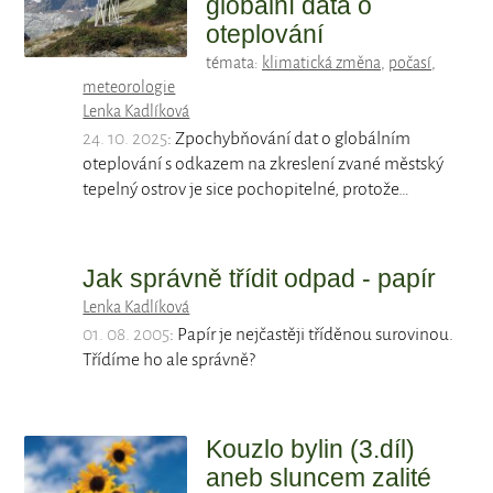
globální data o
oteplování
témata:
klimatická změna
,
počasí
,
meteorologie
Lenka Kadlíková
24. 10. 2025
: Zpochybňování dat o globálním
oteplování s odkazem na zkreslení zvané městský
tepelný ostrov je sice pochopitelné, protože…
Jak správně třídit odpad - papír
Lenka Kadlíková
01. 08. 2005
: Papír je nejčastěji tříděnou surovinou.
Třídíme ho ale správně?
Kouzlo bylin (3.díl)
aneb sluncem zalité