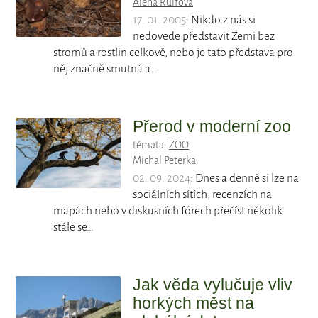
Alena Rulfová
17. 01. 2005
: Nikdo z nás si
nedovede představit Zemi bez
stromů a rostlin celkově, nebo je tato představa pro
něj značně smutná a…
Přerod v moderní zoo
témata:
ZOO
Michal Peterka
02. 09. 2024
: Dnes a denně si lze na
sociálních sítích, recenzích na
mapách nebo v diskusních fórech přečíst několik
stále se…
Jak věda vylučuje vliv
horkých měst na