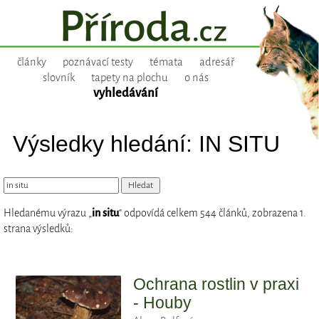
články
poznávací testy
témata
adresář
slovník
tapety na plochu
o nás
vyhledávání
Výsledky hledání: IN SITU
Hledanému výrazu „
in situ
“ odpovídá celkem 544 článků, zobrazena 1.
strana výsledků:
Ochrana rostlin v praxi
- Houby