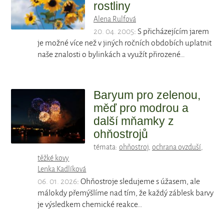
rostliny
Alena Rulfová
20. 04. 2005
: S přicházejícím jarem
je možné více než v jiných ročních obdobích uplatnit
naše znalosti o bylinkách a využít přirozené…
Baryum pro zelenou,
měď pro modrou a
další mňamky z
ohňostrojů
témata:
ohňostroj
,
ochrana ovzduší
,
těžké kovy
Lenka Kadlíková
06. 01. 2026
: Ohňostroje sledujeme s úžasem, ale
málokdy přemýšlíme nad tím, že každý záblesk barvy
je výsledkem chemické reakce…