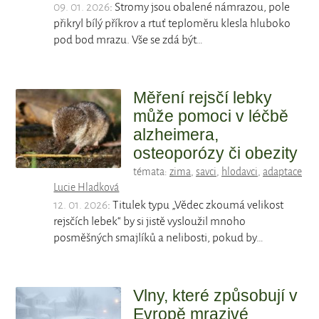
09. 01. 2026
: Stromy jsou obalené námrazou, pole
přikryl bílý příkrov a rtuť teploměru klesla hluboko
pod bod mrazu. Vše se zdá být…
Měření rejsčí lebky
může pomoci v léčbě
alzheimera,
osteoporózy či obezity
témata:
zima
,
savci
,
hlodavci
,
adaptace
Lucie Hladková
12. 01. 2026
: Titulek typu „Vědec zkoumá velikost
rejsčích lebek“ by si jistě vysloužil mnoho
posměšných smajlíků a nelibosti, pokud by…
Vlny, které způsobují v
Evropě mrazivé