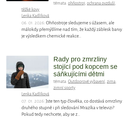
témata:
ohňostroj
,
ochrana ovzduší
,
těžké kovy
Lenka Kadlíková
06. 01. 2026
: Ohňostroje sledujeme s úžasem, ale
málokdy přemýšlíme nad tím, že každý záblesk barvy
je výsledkem chemické reakce…
Rady pro zmrzliny
stojící pod kopcem se
sáňkujícími dětmi
témata:
Outdoorové vybavení
,
zima
,
zimní sporty
Lenka Kadlíková
07. 01. 2026
: Jste ten typ člověka, co dostává omrzliny
druhého stupně i při sledování Mrazíka v televizi?
Pokud tedy nechcete, aby se z…