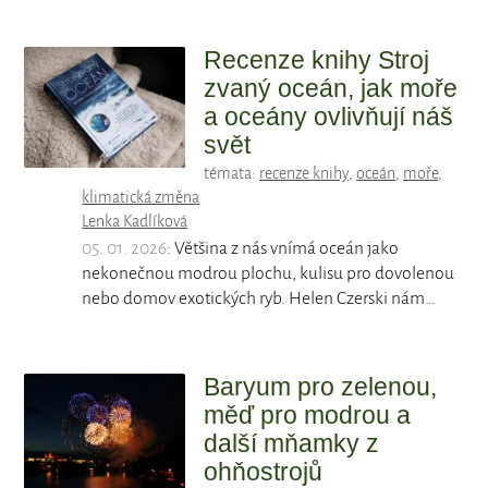
Recenze knihy Stroj
zvaný oceán, jak moře
a oceány ovlivňují náš
svět
témata:
recenze knihy
,
oceán
,
moře
,
klimatická změna
Lenka Kadlíková
05. 01. 2026
: Většina z nás vnímá oceán jako
nekonečnou modrou plochu, kulisu pro dovolenou
nebo domov exotických ryb. Helen Czerski nám…
Baryum pro zelenou,
měď pro modrou a
další mňamky z
ohňostrojů