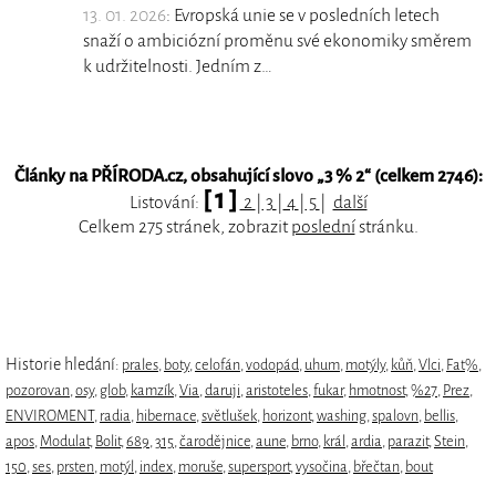
13. 01. 2026
: Evropská unie se v posledních letech
snaží o ambiciózní proměnu své ekonomiky směrem
k udržitelnosti. Jedním z…
Články na PŘÍRODA.cz, obsahující slovo „
3 % 2
“ (celkem 2746):
[ 1 ]
Listování:
2
|
3
|
4
|
5
|
další
Celkem 275 stránek, zobrazit
poslední
stránku.
Historie hledání:
prales
,
boty
,
celofán
,
vodopád
,
uhum
,
motýly
,
kůň
,
Vlci
,
Fat%
,
pozorovan
,
osy
,
glob
,
kamzík
,
Via
,
daruji
,
aristoteles
,
fukar
,
hmotnost
,
%27
,
Prez
,
ENVIROMENT
,
radia
,
hibernace
,
světlušek
,
horizont
,
washing
,
spalovn
,
bellis
,
apos
,
Modulat
,
Bolit
,
689
,
315
,
čarodějnice
,
aune
,
brno
,
král
,
ardia
,
parazit
,
Stein
,
150
,
ses
,
prsten
,
motýl
,
index
,
moruše
,
supersport
,
vysočina
,
břečtan
,
bout