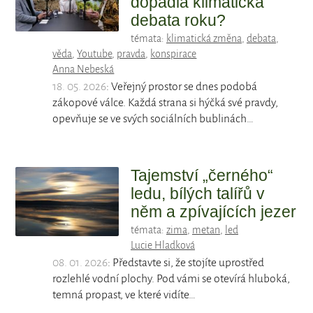
dopadla klimatická
debata roku?
témata:
klimatická změna
,
debata
,
věda
,
Youtube
,
pravda
,
konspirace
Anna Nebeská
18. 05. 2026
: Veřejný prostor se dnes podobá
zákopové válce. Každá strana si hýčká své pravdy,
opevňuje se ve svých sociálních bublinách…
Tajemství „černého“
ledu, bílých talířů v
něm a zpívajících jezer
témata:
zima
,
metan
,
led
Lucie Hladková
08. 01. 2026
: Představte si, že stojíte uprostřed
rozlehlé vodní plochy. Pod vámi se otevírá hluboká,
temná propast, ve které vidíte…