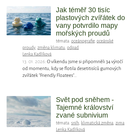
Jak téměř 30 tisíc
plastových zvířátek do
vany potvrdilo mapy
mořských proudů
témata:
oceánografie
,
oceánské
proudy
,
změna klimatu
,
odpad
Lenka Kadlíková
13. 01. 2026
: O víkendu jsme si připomněli 34 výročí
od momentu, kdy se flotila desetitisíců gumových
zvířátek "Friendly Floatees"…
Svět pod sněhem -
Tajemné království
zvané subnivium
témata:
sníh
,
klimatická změna
,
zima
Lenka Kadlíková