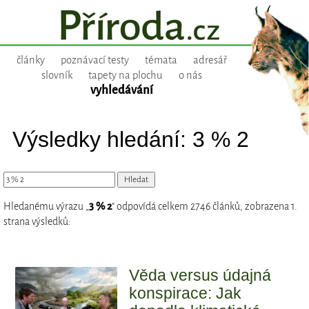
články
poznávací testy
témata
adresář
slovník
tapety na plochu
o nás
vyhledávání
Výsledky hledání: 3 % 2
Hledanému výrazu „
3 % 2
“ odpovídá celkem 2746 článků, zobrazena 1.
strana výsledků:
Věda versus údajná
konspirace: Jak