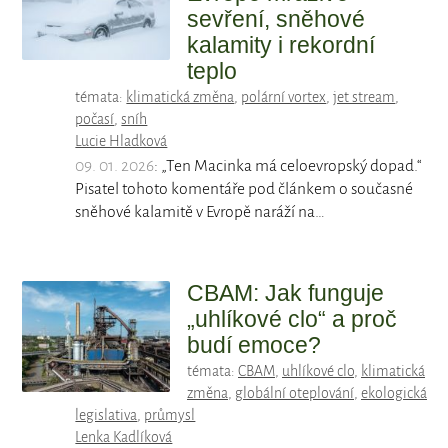
sevření, sněhové
kalamity i rekordní
teplo
témata:
klimatická změna
,
polární vortex
,
jet stream
,
počasí
,
sníh
Lucie Hladková
09. 01. 2026
: „Ten Macinka má celoevropský dopad.“
Pisatel tohoto komentáře pod článkem o současné
sněhové kalamitě v Evropě naráží na…
CBAM: Jak funguje
„uhlíkové clo“ a proč
budí emoce?
témata:
CBAM
,
uhlíkové clo
,
klimatická
změna
,
globální oteplování
,
ekologická
legislativa
,
průmysl
Lenka Kadlíková