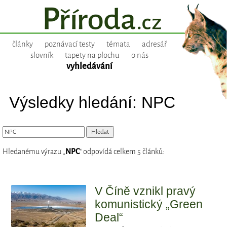
články
poznávací testy
témata
adresář
slovník
tapety na plochu
o nás
vyhledávání
Výsledky hledání: NPC
Hledanému výrazu „
NPC
“ odpovídá celkem 5 článků:
V Číně vznikl pravý
komunistický „Green
Deal“