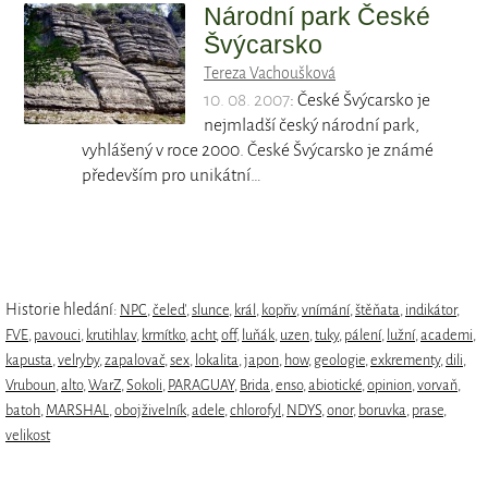
Národní park České
Švýcarsko
Tereza Vachoušková
10. 08. 2007
: České Švýcarsko je
nejmladší český národní park,
vyhlášený v roce 2000. České Švýcarsko je známé
především pro unikátní…
Historie hledání:
NPC
,
čeleď
,
slunce
,
král
,
kopřiv
,
vnímání
,
štěňata
,
indikátor
,
FVE
,
pavouci
,
krutihlav
,
krmítko
,
acht
,
off
,
luňák
,
uzen
,
tuky
,
pálení
,
lužní
,
academi
,
kapusta
,
velryby
,
zapalovač
,
sex
,
lokalita
,
japon
,
how
,
geologie
,
exkrementy
,
dili
,
Vruboun
,
alto
,
WarZ
,
Sokoli
,
PARAGUAY
,
Brida
,
enso
,
abiotické
,
opinion
,
vorvaň
,
batoh
,
MARSHAL
,
obojživelník
,
adele
,
chlorofyl
,
NDYS
,
onor
,
boruvka
,
prase
,
velikost