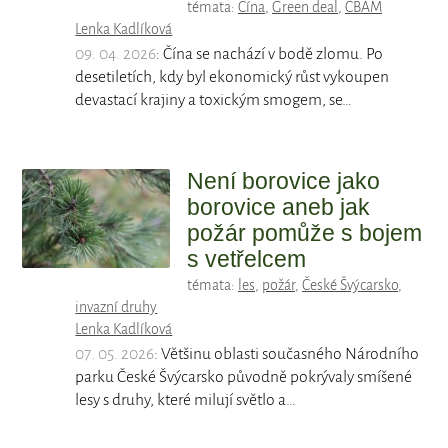
témata:
Čína
,
Green deal
,
CBAM
Lenka Kadlíková
09. 04. 2026
: Čína se nachází v bodě zlomu. Po
desetiletích, kdy byl ekonomický růst vykoupen
devastací krajiny a toxickým smogem, se…
Není borovice jako
borovice aneb jak
požár pomůže s bojem
s vetřelcem
témata:
les
,
požár
,
České Švýcarsko
,
invazní druhy
Lenka Kadlíková
07. 05. 2026
: Většinu oblasti současného Národního
parku České Švýcarsko původně pokrývaly smíšené
lesy s druhy, které milují světlo a…