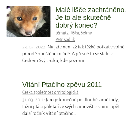
Malé lišče zachráněno.
Je to ale skutečně
dobrý konec?
témata:
liška
,
šelmy
Petr Kadlík
23. 05. 2022
: Na jaře není až tak těžké potkat v volné
přírodě opuštěné mládě. A přesně to se stalo v
Českém Švýcarsku, kde pozorní…
Vítání Ptačího zpěvu 2011
Česká společnost ornitologická
31. 03. 2011
: Jaro je konečně po dlouhé zimě tady,
tažní ptáci přilétají ze svých zimovišť a s nimi opět
další ročník Vítání ptačího…