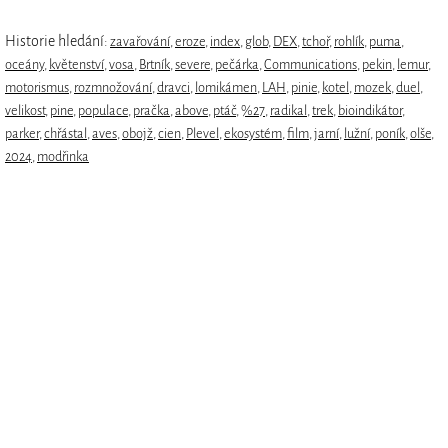
Historie hledání:
zavařování
,
eroze
,
index
,
glob
,
DEX
,
tchoř
,
rohlík
,
puma
,
oceány
,
květenství
,
vosa
,
Brtník
,
severe
,
pečárka
,
Communications
,
pekin
,
lemur
,
motorismus
,
rozmnožování
,
dravci
,
lomikámen
,
LAH
,
pinie
,
kotel
,
mozek
,
duel
,
velikost
,
pine
,
populace
,
pračka
,
above
,
ptáč
,
%27
,
radikal
,
trek
,
bioindikátor
,
parker
,
chřástal
,
aves
,
obojž
,
cien
,
Plevel
,
ekosystém
,
film
,
jarní
,
lužní
,
poník
,
olše
,
2024
,
modřinka