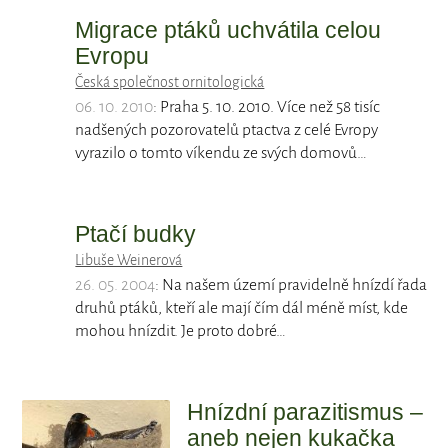
Migrace ptáků uchvátila celou
Evropu
Česká společnost ornitologická
06. 10. 2010
: Praha 5. 10. 2010. Více než 58 tisíc
nadšených pozorovatelů ptactva z celé Evropy
vyrazilo o tomto víkendu ze svých domovů…
Ptačí budky
Libuše Weinerová
26. 05. 2004
: Na našem území pravidelně hnízdí řada
druhů ptáků, kteří ale mají čím dál méně míst, kde
mohou hnízdit. Je proto dobré…
Hnízdní parazitismus –
aneb nejen kukačka