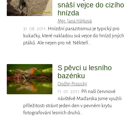
snáší vejce do cizího
hnízda
Mgr. Jana Hájková
31. 08. 2011
: Hnízdní parazitismus je typický pro
kukačky, které nakladou svá vejce do hnízd jiných
ptáků. Ale nejen pro ně. Někteří…
S pěvci u lesního
bazénku
Ondřej Prosický
11. 01. 2011
: Při naší červnové
návštěvě Maďarska jsme využili
příležitosti strávit jeden den v pevném krytu
fotografování lesních druhů…