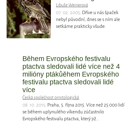
Libuše Weinerová
07. 02. 2005
: Dříve u nás špaček
nebyl původní, dnes se s ním ale
setkáme prakticky všude.
Během Evropského festivalu
ptactva sledovali lidé více než 4
milióny ptákůěhem Evropského
festivalu ptactva sledovali lidé
více
Česká společnost ornitologická
08. 10. 2015
: Praha, 5. října 2015. Více než 25 000 lidí
se během uplynulého víkendu zúčastnilo
Evropského festivalu ptactva, který již…