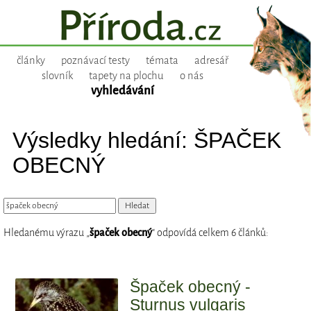
články
poznávací testy
témata
adresář
slovník
tapety na plochu
o nás
vyhledávání
Výsledky hledání: ŠPAČEK
OBECNÝ
Hledanému výrazu „
špaček obecný
“ odpovídá celkem 6 článků:
Špaček obecný -
Sturnus vulgaris