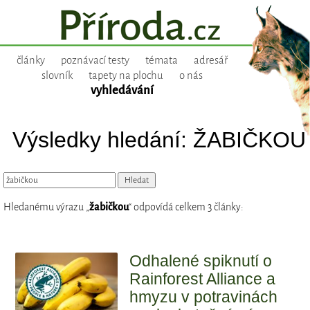
články
poznávací testy
témata
adresář
slovník
tapety na plochu
o nás
vyhledávání
Výsledky hledání: ŽABIČKOU
Hledanému výrazu „
žabičkou
“ odpovídá celkem 3 články:
Odhalené spiknutí o
Rainforest Alliance a
hmyzu v potravinách