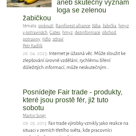
aneb skutečný význam
loga se zelenou
žabičkou
témata:
spiknutí
,
Rainforest alliance
,
žába
,
žabička
,
hmyz
v potravinách
,
Gates
,
hmyz
,
dezinformace
,
obchod
,
potraviny
,
jídlo
,
zdraví
Petr Kadlík
26. 04. 2023
: Internet je úžasná věc. Může sloužit ke
zlepšování úrovně vzdělání, rychlému šíření
důležitých informací, může neskutečným…
Posnídejte Fair trade - produkty,
které jsou prostě fér, již tuto
sobotu
Martin Singr
09. 05. 2013
: Fair trade výrobky vznikly jako reakce na
situaci v zemích třetího světa, kde pracovníci