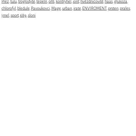
Prez
,
tulu
,
troglodyte
,
tepeln
,
oříš
,
kontryhel
,
iont
,
hvězdnicovité
,
haas
,
glukoza
,
chlorofyl
,
bledule
,
Pavoukovci
,
Mage
,
urban
,
irate
,
ENVIROMENT
,
prsten
,
prales
,
jmel
,
sport
,
689
,
sloni