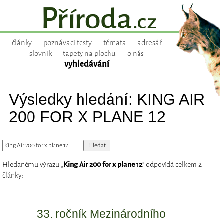
články
poznávací testy
témata
adresář
slovník
tapety na plochu
o nás
vyhledávání
Výsledky hledání: KING AIR
200 FOR X PLANE 12
Hledanému výrazu „
King Air 200 for x plane 12
“ odpovídá celkem 2
články:
33. ročník Mezinárodního