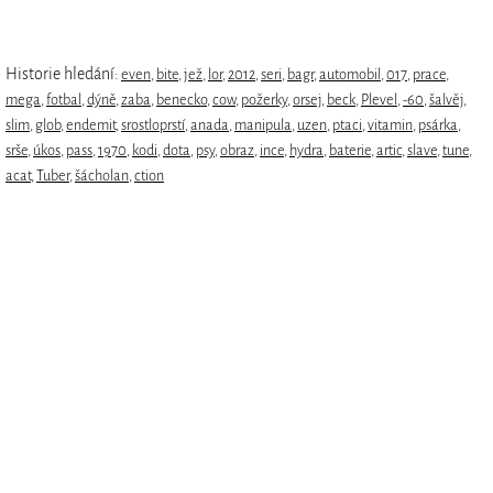
Historie hledání:
even
,
bite
,
jež
,
lor
,
2012
,
seri
,
bagr
,
automobil
,
017
,
prace
,
mega
,
fotbal
,
dýně
,
zaba
,
benecko
,
cow
,
požerky
,
orsej
,
beck
,
Plevel
,
-60
,
šalvěj
,
slim
,
glob
,
endemit
,
srostloprstí
,
anada
,
manipula
,
uzen
,
ptaci
,
vitamin
,
psárka
,
srše
,
úkos
,
pass
,
1970
,
kodi
,
dota
,
psy
,
obraz
,
ince
,
hydra
,
baterie
,
artic
,
slave
,
tune
,
acat
,
Tuber
,
šácholan
,
ction