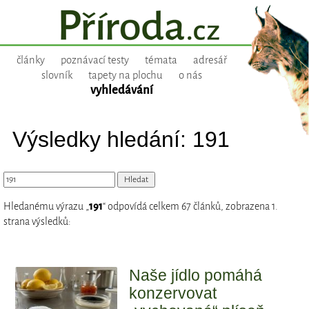
články
poznávací testy
témata
adresář
slovník
tapety na plochu
o nás
vyhledávání
Výsledky hledání: 191
Hledanému výrazu „
191
“ odpovídá celkem 67 článků, zobrazena 1.
strana výsledků:
Naše jídlo pomáhá
konzervovat