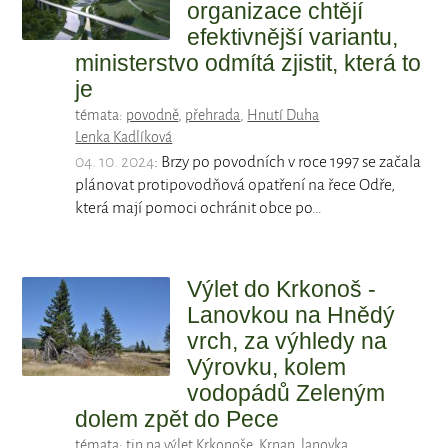
organizace chtějí
efektivnější variantu,
ministerstvo odmítá zjistit, která to
je
témata:
povodně
,
přehrada
,
Hnutí Duha
Lenka Kadlíková
04. 10. 2024
: Brzy po povodních v roce 1997 se začala
plánovat protipovodňová opatření na řece Odře,
která mají pomoci ochránit obce po…
Výlet do Krkonoš -
Lanovkou na Hnědý
vrch, za výhledy na
Výrovku, kolem
vodopádů Zeleným
dolem zpět do Pece
témata:
tip na výlet Krkonoše
,
Krnap
,
lanovka