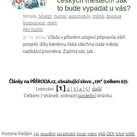
českých městech! Jak
to bude vypadat u vás?
témata:
Silvestr
,
humor
,
automobily
,
město
,
doprava
,
budoucnost
,
zeleň
Petr Kadlík
31. 12. 2024
: Vláda v přísném utajení připravila obří
projekt, díky kterému čeká všechna naše města
radikální proměna. Zajímá vás, jak…
Články na PŘÍRODA.cz, obsahující slovo „
191
“ (celkem 67):
[ 1 ]
Listování:
2
|
3
|
4
|
5
|
další
Celkem 7 stránek, zobrazit
poslední
stránku.
Historie hledání:
191
,
proudění
,
zavařování
,
eroze
,
index
,
glob
,
DEX
,
tchoř
,
rohlík
,