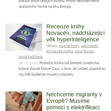
získalo srdce českých turistů. Místo nekonečného
spalujícího horka na jihu Evropy…
Recenze knihy
Novacén, nadcházející
věk hyperinteligence
témata:
recenze knihy
,
antropocén
,
klimatická změna
,
edice Klimax
Lenka Kadlíková
08. 12. 2025
: Poslední kniha od Jamese Lovelocka,
tvůrce slavné Teorie Gaia, o tom, že „vůbec poprvé se
my lidé budeme muset o planetu…
Nechceme migranty v
Evropě? Musíme
pomoci s elektrifikací