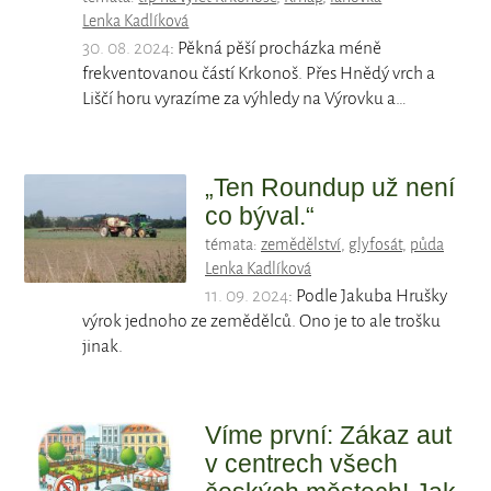
Lenka Kadlíková
30. 08. 2024
: Pěkná pěší procházka méně
frekventovanou částí Krkonoš. Přes Hnědý vrch a
Liščí horu vyrazíme za výhledy na Výrovku a…
„Ten Roundup už není
co býval.“
témata:
zemědělství
,
glyfosát
,
půda
Lenka Kadlíková
11. 09. 2024
: Podle Jakuba Hrušky
výrok jednoho ze zemědělců. Ono je to ale trošku
jinak.
Víme první: Zákaz aut
v centrech všech