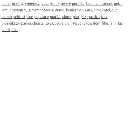
puma
,
oceány
,
květenství
,
vosa
,
Brtník
,
severe
,
pečárka
,
Communications
,
pekin
,
lemur
,
motorismus
,
rozmnožování
,
dravci
,
lomikámen
,
LAH
,
pinie
,
kotel
,
duel
,
mozek
,
velikost
,
pine
,
populace
,
pračka
,
above
,
ptáč
,
%27
,
radikal
,
trek
,
bioindikátor
,
parker
,
chřástal
,
aves
,
obojž
,
cien
,
Plevel
,
ekosystém
,
film
,
jarní
,
lužní
,
poník
,
olše