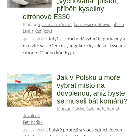
„vychovaná“ plíseň,
příběh kyseliny
citrónové E330
témata:
kyselina citrónová
,
konzervace potravin
,
plíseň
Lenka Kadlíková
30. 03. 2026
: Když si v obchodě vybíráte potraviny a
narazíte ve složení na „ regulátor kyselosti - kyselina
citronová“ nebo kód E330,…
Jak v Polsku u moře
vybrat místo na
dovolenou, aniž byste
se museli bát komárů?
témata:
Polsko
,
Balt
,
moře
,
komáři
,
dovolená
Petr Kadlík
29. 07. 2026
: Polské pobřeží si v posledních letech