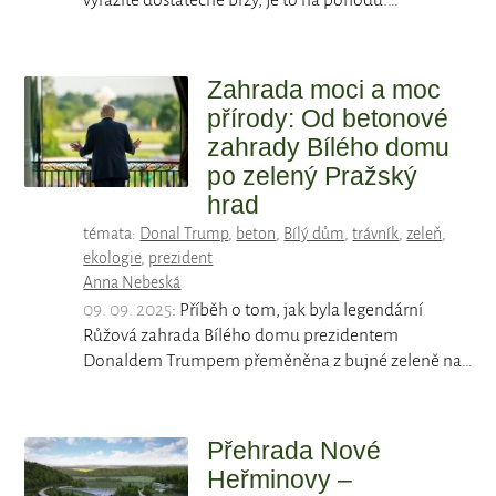
vyrazíte dostatečně brzy, je to na pohodu.…
Zahrada moci a moc
přírody: Od betonové
zahrady Bílého domu
po zelený Pražský
hrad
témata:
Donal Trump
,
beton
,
Bílý dům
,
trávník
,
zeleň
,
ekologie
,
prezident
Anna Nebeská
09. 09. 2025
: Příběh o tom, jak byla legendární
Růžová zahrada Bílého domu prezidentem
Donaldem Trumpem přeměněna z bujné zeleně na…
Přehrada Nové
Heřminovy –