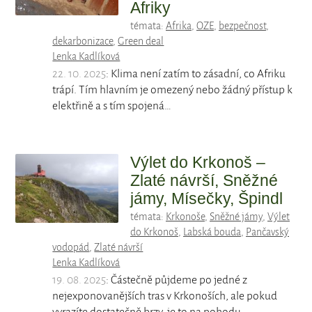
Afriky
témata:
Afrika
,
OZE
,
bezpečnost
,
dekarbonizace
,
Green deal
Lenka Kadlíková
22. 10. 2025
: Klima není zatím to zásadní, co Afriku
trápí. Tím hlavním je omezený nebo žádný přístup k
elektřině a s tím spojená…
Výlet do Krkonoš –
Zlaté návrší, Sněžné
jámy, Mísečky, Špindl
témata:
Krkonoše
,
Sněžné jámy
,
Výlet
do Krkonoš
,
Labská bouda
,
Pančavský
vodopád
,
Zlaté návrší
Lenka Kadlíková
19. 08. 2025
: Částečně půjdeme po jedné z
nejexponovanějších tras v Krkonoších, ale pokud