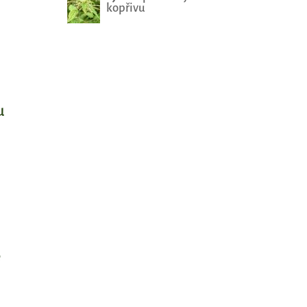
kopřivu
u
e