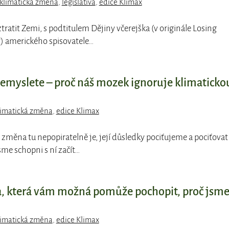
klimatická změna
,
legislativa
,
edice Klimax
ztratit Zemi, s podtitulem Dějiny včerejška (v originále Losing
y) amerického spisovatele…
nemyslete – proč náš mozek ignoruje klimaticko
limatická změna
,
edice Klimax
á změna tu nepopiratelně je, její důsledky pociťujeme a pociťovat
me schopni s ní začít…
ha, která vám možná pomůže pochopit, proč jsm
limatická změna
,
edice Klimax