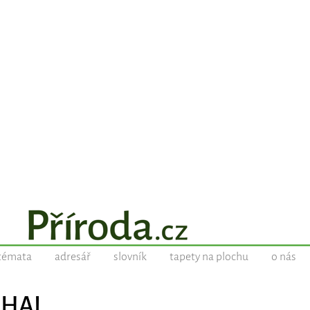
témata
adresář
slovník
tapety na plochu
o nás
SHAL