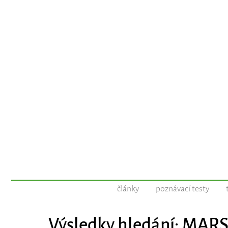
články
poznávací testy
Výsledky hledání: MAR