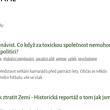
ky:
enávist. Co když za toxickou společnost nemoho
 politici?
a
,
globální oteplování
,
sociální sítě
,
agrese
,
vztek
,
psychologie
 představit setkání kamarádů před patnácti lety. Občas se někdo
 nebo fotbalu, vše se však…
 ztratit Zemi - Historická reportáž o tom jak js