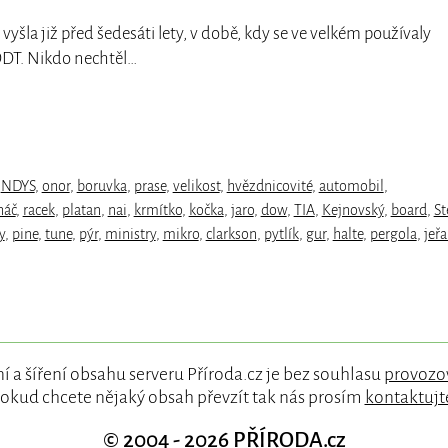
e vyšla již před šedesáti lety, v době, kdy se ve velkém používaly
DDT. Nikdo nechtěl…
,
NDYS
,
onor
,
boruvka
,
prase
,
velikost
,
hvězdnicovité
,
automobil
,
háč
,
racek
,
platan
,
nai
,
krmítko
,
kočka
,
jaro
,
dow
,
TIA
,
Kejnovský
,
board
,
St
y
,
pine
,
tune
,
pýr
,
ministry
,
mikro
,
clarkson
,
pytlík
,
gur
,
halte
,
pergola
,
jeř
í a šíření obsahu serveru Příroda.cz je bez souhlasu
provozo
okud chcete nějaký obsah převzít tak nás prosím
kontaktujt
© 2004 - 2026
PŘÍRODA.cz