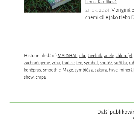
Lenka Kadlíková
21. 03. 2024
: V originál
chemikálie jako třeba 
Historie hledání:
MARSHAL
,
obojživelník
,
adele
,
chlorofyl
zachraňujeme
,
vrba
,
tradice
,
tex
,
symbol
,
soutěž
,
sirôtka
,
ro
koněprus
,
smoothie
,
Mage
,
symbióza
,
sakura
,
have
,
minerál
show
,
chrpa
Další publikován
P