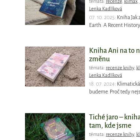
témata:
recenze
,
klimax
,
Lenka Kadlíková
07. 10. 2025
: Kniha Jak 
Earth: A Recent Histor
Kniha Ani na to 
změnu
témata:
recenze knihy
,
k
Lenka Kadlíková
18. 07. 2024
: Klimatick
budeme. Proč tedy nejs
Tiché jaro – kni
tam, kde jsme
témata:
recenze knihy
,
k