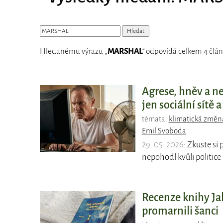
Hledanému výrazu „
MARSHAL
“ odpovídá celkem 4 člán
Agrese, hněv a n
jen sociální sítě a
témata:
klimatická změn
Emil Svoboda
29. 05. 2026
: Zkuste si
nepohodl kvůli politice
Recenze knihy Jak
promarnili šanci