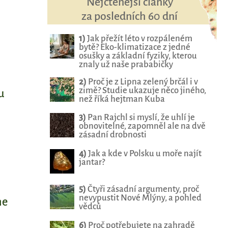
Nejčtenější články
za posledních 60 dní
1)
Jak přežít léto v rozpáleném
bytě? Eko-klimatizace z jedné
osušky a základní fyziky, kterou
znaly už naše prababičky
2)
Proč je z Lipna zelený brčál i v
zimě? Studie ukazuje něco jiného,
u
než říká hejtman Kuba
3)
Pan Rajchl si myslí, že uhlí je
obnovitelné, zapomněl ale na dvě
zásadní drobnosti
4)
Jak a kde v Polsku u moře najít
jantar?
5)
Čtyři zásadní argumenty, proč
nevypustit Nové Mlýny, a pohled
me
vědců
6)
Proč potřebujete na zahradě