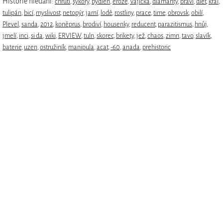
Historie hledání:
chrutí
,
sýkory
,
bydlen
,
eroze
,
Vajicka
,
diamanty
,
bravi
,
diet
,
král
,
tulipán
,
bicí
,
myslivost
,
netopýr
,
jarní
,
lodě
,
rostliny
,
prace
,
time
,
obrovsk
,
obilí
,
Plevel
,
sanda
,
2012
,
koněprus
,
brodiví
,
housenky
,
reducent
,
parazitismus
,
hnůj
,
jmelí
,
inci
,
si da
,
wiki
,
ERVIEW
,
tuln
,
skorec
,
brikety
,
jež
,
chaos
,
zimn
,
tavo
,
slavík
,
baterie
,
uzen
,
ostružiník
,
manipula
,
acat
,
-60
,
anada
,
prehistoric