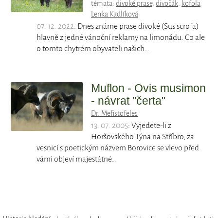
témata:
divoké prase
,
divočák
,
kofola
Lenka Kadlíková
07. 12. 2022
: Dnes známe prase divoké (Sus scrofa)
hlavně z jedné vánoční reklamy na limonádu. Co ale
o tomto chytrém obyvateli našich…
Muflon - Ovis musimon
- návrat "čerta"
Dr. Mefistofeles
13. 07. 2005
: Vyjedete-li z
Horšovského Týna na Stříbro, za
vesnicí s poetickým názvem Borovice se vlevo před
vámi objeví majestátné…