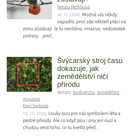
Renata Petříčková
16. 11. 2006
: Možná vás někdy
napadlo, proč zde někteří ptáci na
zimu zůstávají. Je tu nevlídno, mrazivo, nedostatek
potravy... proč…
Švýcarský stroj času
dokazuje, jak
zemědělství ničí
přírodu
témata:
biodiverzita
,
zemědělství
,
minulost
Emil Svoboda
10. 10. 2025
: Louky jsou pro nás symbolem léta a
pestré přírody. Ale co když jsou i ony jen iluzí a
chudou verzí toho, co tu kvetlo před…