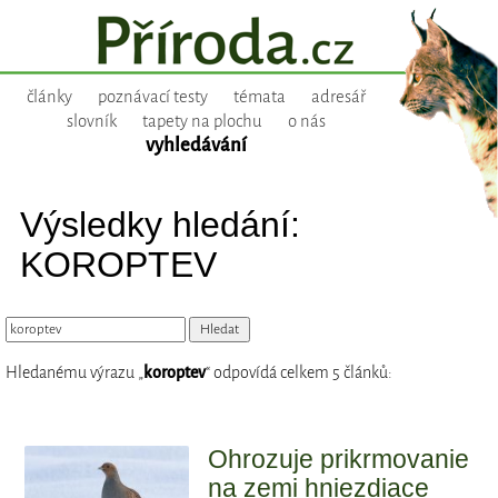
články
poznávací testy
témata
adresář
slovník
tapety na plochu
o nás
vyhledávání
Výsledky hledání:
KOROPTEV
Hledanému výrazu „
koroptev
“ odpovídá celkem 5 článků:
Ohrozuje prikrmovanie
na zemi hniezdiace