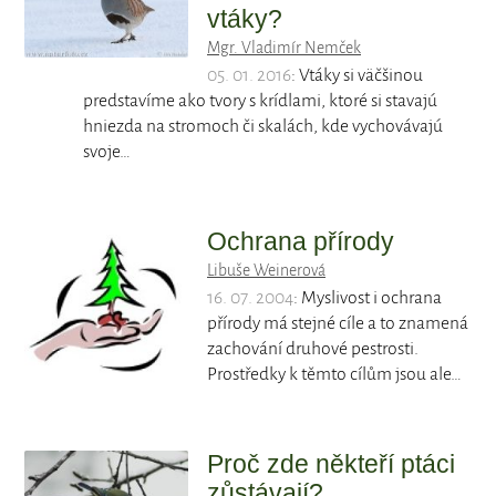
vtáky?
Mgr. Vladimír Nemček
05. 01. 2016
: Vtáky si väčšinou
predstavíme ako tvory s krídlami, ktoré si stavajú
hniezda na stromoch či skalách, kde vychovávajú
svoje…
Ochrana přírody
Libuše Weinerová
16. 07. 2004
: Myslivost i ochrana
přírody má stejné cíle a to znamená
zachování druhové pestrosti.
Prostředky k těmto cílům jsou ale…
Proč zde někteří ptáci
zůstávají?