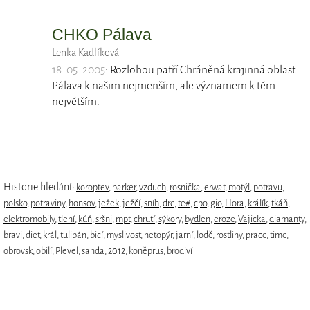
CHKO Pálava
Lenka Kadlíková
18. 05. 2005
: Rozlohou patří Chráněná krajinná oblast
Pálava k našim nejmenším, ale významem k těm
největším.
Historie hledání:
koroptev
,
parker
,
vzduch
,
rosnička
,
erwat
,
motýl
,
potravu
,
polsko
,
potraviny
,
honsov
,
ježek
,
ježčí
,
sníh
,
dre
,
te#
,
cpo
,
gio
,
Hora
,
králík
,
tkáň
,
elektromobily
,
tlení
,
kůň
,
sršni
,
mpt
,
chrutí
,
sýkory
,
bydlen
,
eroze
,
Vajicka
,
diamanty
,
bravi
,
diet
,
král
,
tulipán
,
bicí
,
myslivost
,
netopýr
,
jarní
,
lodě
,
rostliny
,
prace
,
time
,
obrovsk
,
obilí
,
Plevel
,
sanda
,
2012
,
koněprus
,
brodiví