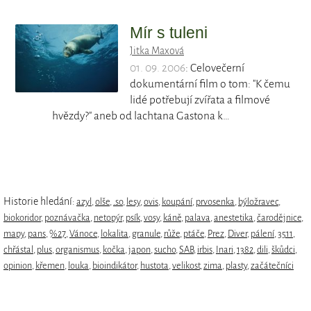
Mír s tuleni
Jitka Maxová
01. 09. 2006
: Celovečerní
dokumentární film o tom: "K čemu
lidé potřebují zvířata a filmové
hvězdy?" aneb od lachtana Gastona k…
Historie hledání:
azyl
,
olše
,
.so
,
lesy
,
ovis
,
koupání
,
prvosenka
,
býložravec
,
biokoridor
,
poznávačka
,
netopýr
,
psík
,
vosy
,
káně
,
palava
,
anestetika
,
čarodějnice
,
mapy
,
pans
,
%27
,
Vánoce
,
lokalita
,
granule
,
růže
,
ptáče
,
Prez
,
Diver
,
pálení
,
3511
,
chřástal
,
plus
,
organismus
,
kočka
,
japon
,
sucho
,
SAB
,
irbis
,
Inari
,
1382
,
dili
,
škůdci
,
opinion
,
křemen
,
louka
,
bioindikátor
,
hustota
,
velikost
,
zima
,
plasty
,
začátečníci