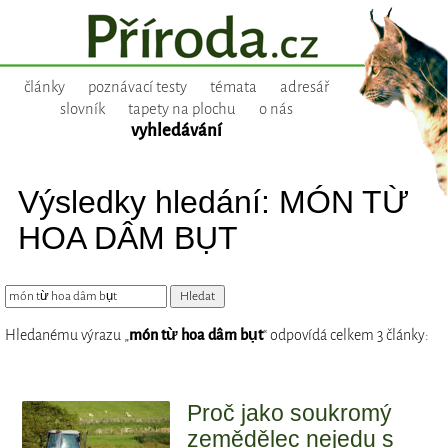
články
poznávací testy
témata
adresář
slovník
tapety na plochu
o nás
vyhledávání
Výsledky hledání: MÓN TỪ
HOA DÂM BỤT
Hledanému výrazu „
món từ hoa dâm bụt
“ odpovídá celkem 3 články:
Proč jako soukromý
zemědělec nejedu s