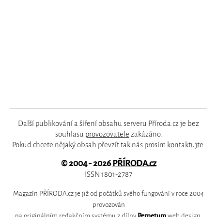
Další publikování a šíření obsahu serveru Příroda.cz je bez
souhlasu
provozovatele
zakázáno.
Pokud chcete nějaký obsah převzít tak nás prosím
kontaktujte
.
© 2004 - 2026
PŘÍRODA.cz
ISSN 1801-2787
Magazín PŘÍRODA.cz je již od počátků svého fungování v roce 2004
provozován
na originálním redakčním systému z dílny
Perpetum
web design
.