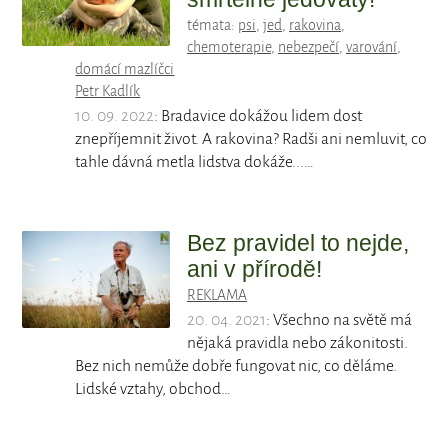
témata:
psi
,
jed
,
rakovina
,
chemoterapie
,
nebezpečí
,
varování
,
domácí mazlíčci
Petr Kadlík
10. 09. 2022
: Bradavice dokážou lidem dost
znepříjemnit život. A rakovina? Radši ani nemluvit, co
tahle dávná metla lidstva dokáže...…
Bez pravidel to nejde,
ani v přírodě!
REKLAMA
20. 04. 2021
: Všechno na světě má
nějaká pravidla nebo zákonitosti.
Bez nich nemůže dobře fungovat nic, co děláme.
Lidské vztahy, obchod…