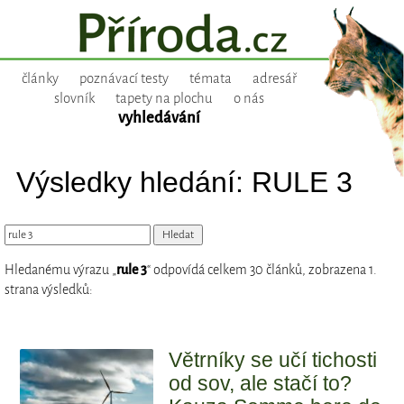
články
poznávací testy
témata
adresář
slovník
tapety na plochu
o nás
vyhledávání
Výsledky hledání: RULE 3
Hledanému výrazu „
rule 3
“ odpovídá celkem 30 článků, zobrazena 1.
strana výsledků:
Větrníky se učí tichosti
od sov, ale stačí to?