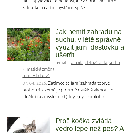
další opylovače to nejlepší, ale v dobré víře jim v
zahradách často chystáme spíše…
Jak nemít zahradu na
suchu, v létě správně
využít jarní deštovku a
ušetřit
témata:
zahada
,
děťová voda
,
sucho
,
klimatická změna
Lucie Hladková
07. 04. 2026
: Zatímco se jarní zahrada teprve
probouzí a země je po zimě nasáklá vláhou, je
ideální čas myslet na týdny, kdy se obloha…
Proč kočka zvládá
vedro lépe než pes? A