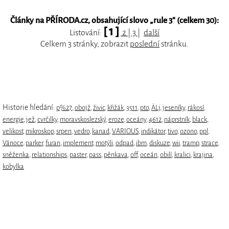
Články na PŘÍRODA.cz, obsahující slovo „
rule 3
“ (celkem 30):
[ 1 ]
Listování:
2
|
3
|
další
Celkem 3 stránky, zobrazit
poslední
stránku.
Historie hledání:
p%27
,
obojž
,
živic
,
křižák
,
3511
,
pto
,
ÄLj
,
jeseníky
,
rákosí
,
energie
,
jež
,
cvrčilky
,
moravskoslezský
,
eroze
,
oceány
,
4612
,
náprstník
,
black
,
velikost
,
mikroskop
,
srpen
,
vedro
,
kanad
,
VARIOUS
,
indikátor
,
tivo
,
ozono
,
ppl
,
Vánoce
,
parker
,
furan
,
implement
,
motýli
,
odpad
,
ibm
,
diskuze
,
wii
,
tramp
,
strace
,
sněženka
,
relationships
,
paster
,
pass
,
pěnkava
,
off
,
oceán
,
obilí
,
kralici
,
krajina
,
kobylka