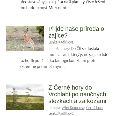
představovány jako spása naší planety, čisté řešení
pro budoucnost. Mezi nimi si…
Přijde naše příroda o
zajíce?
Lenka Kadlíková
29. 08. 2025
: Do ČR se dostala
mutace viru, který jsme se jako lidé
rozhodli použít jako biologickou zbraň proti
extrémně přemnoženým,…
Z Černé hory do
Vrchlabí po naučných
stezkách a za kozami
témata:
výlet Krkonoše
,
Černá hora
Lenka Kadlíková