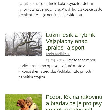
14. 06. 2024
: Popadněte kola a vyrazte s dětmi
lanovkou na Černou horu. A pak hurá z kopce až do
Vrchlabí. Cesta je nenáročná. Zvládnou…
Lužní lesík a rybník
Vejsplachy aneb
„prales“ a sport
Lenka Kadlíková
13. 04. 2023
: Pojďte se se mnou
podívat na jedno opravdu krásné místo v
krkonošském středisku Vrchlabí. Tato přírodní
památka stojí za…
Pozor: lék na rakovinu
a bradavice je pro psy
smrtelně jedovatý!