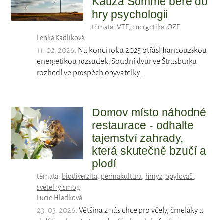
Kauza Somme bere do
hry psychologii
témata:
VTE
,
energetika
,
OZE
Lenka Kadlíková
11. 02. 2026
: Na konci roku 2025 otřásl francouzskou
energetikou rozsudek. Soudní dvůr ve Štrasburku
rozhodl ve prospěch obyvatelky…
Domov místo náhodné
restaurace - odhalte
tajemství zahrady,
která skutečně bzučí a
plodí
témata:
biodiverzita
,
permakultura
,
hmyz
,
opylovači
,
světelný smog
Lucie Hladková
23. 03. 2026
: Většina z nás chce pro včely, čmeláky a