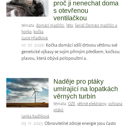
proč ji nenechat doma
s otevřenou
ventilačkou
témata:
domácí mazlíčci
,
léto
,
Seriál Domácí mazlíčci a
horko
,
kočka
Lucie Hladková
10. 07. 2026
: Kočka domácí sdílí drtivou většinu své
genetické výbavy se svým přímým předkem, kočkou
plavou, která obývá polopouštní a…
Naděje pro ptáky
umírající na lopatkách
věrných turbín
témata:
OZE
,
větrné elektrárny
,
ochrana
ptáků
Lenka Kadlíková
03. 11. 2025
: Obnovitelné zdroje energie jsou často