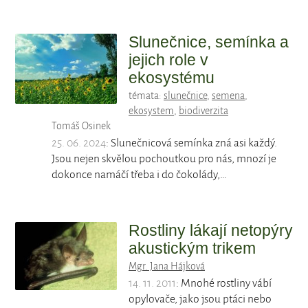
Slunečnice, semínka a
jejich role v
ekosystému
témata:
slunečnice
,
semena
,
ekosystem
,
biodiverzita
Tomáš Osinek
25. 06. 2024
: Slunečnicová semínka zná asi každý.
Jsou nejen skvělou pochoutkou pro nás, mnozí je
dokonce namáčí třeba i do čokolády,…
Rostliny lákají netopýry
akustickým trikem
Mgr. Jana Hájková
14. 11. 2011
: Mnohé rostliny vábí
opylovače, jako jsou ptáci nebo