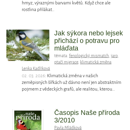
hmyz, výraznými barvami květů. Když chce ale
rostlina přilákat…
Jak sýkora nebo lejsek
přichází o potravu pro
mláďata
témata:
fenologický mismatch
,
jaro
,
ptačí migrace
,
klimatická změna
Lenka Kadlíková
02. 03. 2026
: Klimatická změna v našich
zeměpisných šířkách už dávno není jen abstraktním
pojmem z vědeckých grafů, ale realitou, kterou…
Časopis Naše příroda
3/2010
Pavla Mládková