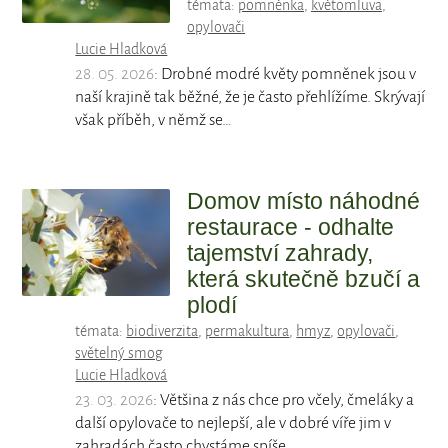
témata:
pomněnka
,
květomluva
,
opylovači
Lucie Hladková
28. 05. 2026
: Drobné modré květy pomněnek jsou v
naší krajině tak běžné, že je často přehlížíme. Skrývají
však příběh, v němž se…
Domov místo náhodné
restaurace - odhalte
tajemství zahrady,
která skutečně bzučí a
plodí
témata:
biodiverzita
,
permakultura
,
hmyz
,
opylovači
,
světelný smog
Lucie Hladková
23. 03. 2026
: Většina z nás chce pro včely, čmeláky a
další opylovače to nejlepší, ale v dobré víře jim v
zahradách často chystáme spíše…