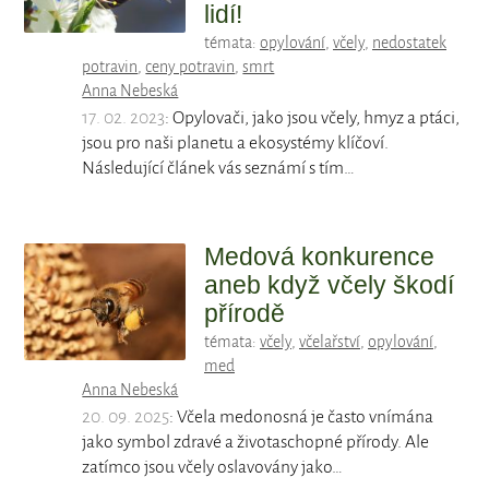
lidí!
témata:
opylování
,
včely
,
nedostatek
potravin
,
ceny potravin
,
smrt
Anna Nebeská
17. 02. 2023
: Opylovači, jako jsou včely, hmyz a ptáci,
jsou pro naši planetu a ekosystémy klíčoví.
Následující článek vás seznámí s tím…
Medová konkurence
aneb když včely škodí
přírodě
témata:
včely
,
včelařství
,
opylování
,
med
Anna Nebeská
20. 09. 2025
: Včela medonosná je často vnímána
jako symbol zdravé a životaschopné přírody. Ale
zatímco jsou včely oslavovány jako…