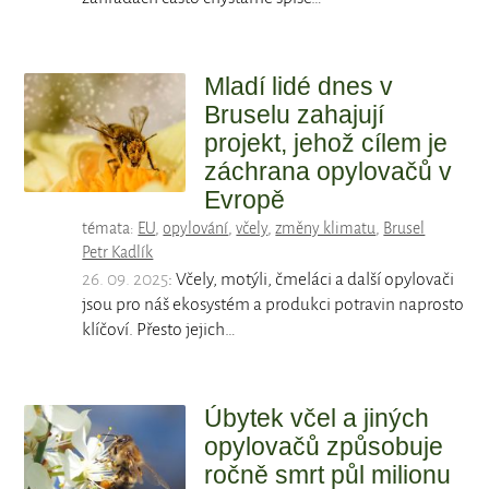
Mladí lidé dnes v
Bruselu zahajují
projekt, jehož cílem je
záchrana opylovačů v
Evropě
témata:
EU
,
opylování
,
včely
,
změny klimatu
,
Brusel
Petr Kadlík
26. 09. 2025
: Včely, motýli, čmeláci a další opylovači
jsou pro náš ekosystém a produkci potravin naprosto
klíčoví. Přesto jejich…
Úbytek včel a jiných
opylovačů způsobuje
ročně smrt půl milionu