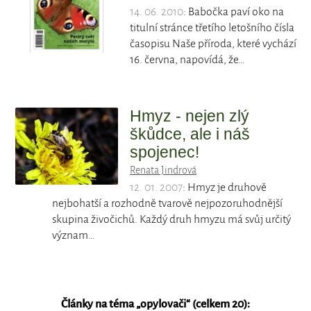
14. 06. 2010
: Babočka paví oko na
titulní stránce třetího letošního čísla
časopisu Naše příroda, které vychází
16. června, napovídá, že…
Hmyz - nejen zlý
škůdce, ale i náš
spojenec!
Renata Jindrová
12. 01. 2007
: Hmyz je druhově
nejbohatší a rozhodně tvarově nejpozoruhodnější
skupina živočichů. Každý druh hmyzu má svůj určitý
význam…
Články na téma „
opylovači
“ (celkem 20):