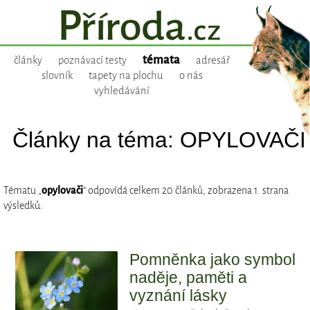
témata
články
poznávací testy
adresář
slovník
tapety na plochu
o nás
vyhledávání
Články na téma: OPYLOVAČI
Tématu „
opylovači
“ odpovídá celkem 20 článků, zobrazena 1. strana
výsledků:
Pomněnka jako symbol
naděje, paměti a
vyznání lásky