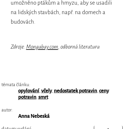
umožněno ptákům a hmyzu, aby se usadili
na lidských stavbách, např. na domech a
budovách.
Zdroje:
Mongabay.com
, odborná literatura
témata článku:
opylování
,
včely
,
nedostatek potravin
,
ceny
potravin
,
smrt
autor:
Anna Nebeská
datum vydání: