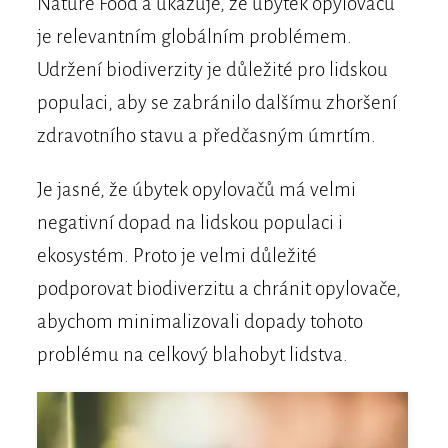
Nature Food a ukazuje, že úbytek opylovačů
je relevantním globálním problémem.
Udržení biodiverzity je důležité pro lidskou
populaci, aby se zabránilo dalšímu zhoršení
zdravotního stavu a předčasným úmrtím.
Je jasné, že úbytek opylovačů má velmi
negativní dopad na lidskou populaci i
ekosystém. Proto je velmi důležité
podporovat biodiverzitu a chránit opylovače,
abychom minimalizovali dopady tohoto
problému na celkový blahobyt lidstva.