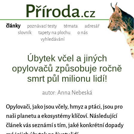
články
poznávací testy
témata
adresář
slovník
tapety na plochu
o nás
vyhledávání
Úbytek včel a jiných
opylovačů způsobuje ročně
smrt půl milionu lidí!
autor: Anna Nebeská
Opylovači, jako jsou včely, hmyz a ptáci, jsou pro
naši planetu a ekosystémy klíčoví. Následující
článek vás seznámí s tím, jaké konkrétní dopady