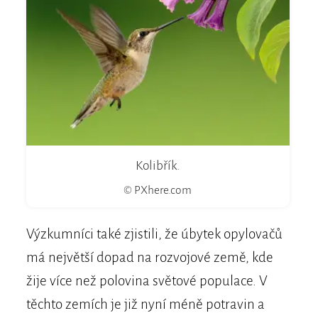
Kolibřík.
© PXhere.com
Výzkumníci také zjistili, že úbytek opylovačů
má největší dopad na rozvojové země, kde
žije více než polovina světové populace. V
těchto zemích je již nyní méně potravin a