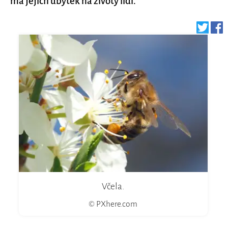
má jejich úbytek na životy lidí.
Včela.
© PXhere.com