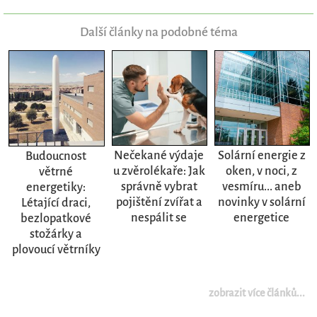
Další články na podobné téma
Nečekané výdaje
Solární energie z
Budoucnost
u zvěrolékaře: Jak
oken, v noci, z
větrné
správně vybrat
vesmíru... aneb
energetiky:
pojištění zvířat a
novinky v solární
Létající draci,
nespálit se
energetice
bezlopatkové
stožárky a
plovoucí větrníky
zobrazit více článků...