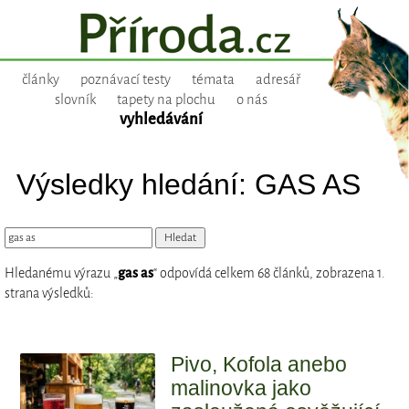
články
poznávací testy
témata
adresář
slovník
tapety na plochu
o nás
vyhledávání
Výsledky hledání: GAS AS
Hledanému výrazu „
gas as
“ odpovídá celkem 68 článků, zobrazena 1.
strana výsledků:
Pivo, Kofola anebo
malinovka jako