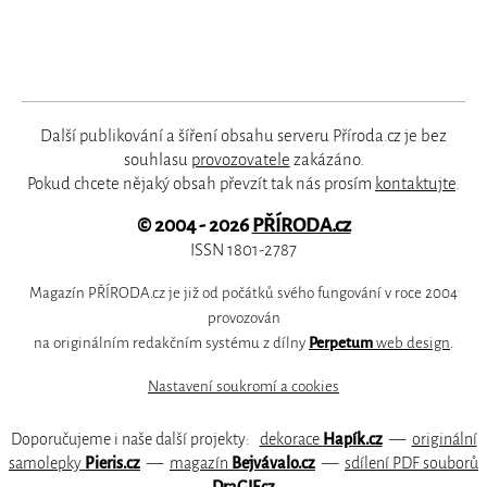
Další publikování a šíření obsahu serveru Příroda.cz je bez
souhlasu
provozovatele
zakázáno.
Pokud chcete nějaký obsah převzít tak nás prosím
kontaktujte
.
© 2004 - 2026
PŘÍRODA.cz
ISSN 1801-2787
Magazín PŘÍRODA.cz je již od počátků svého fungování v roce 2004
provozován
na originálním redakčním systému z dílny
Perpetum
web design
.
Nastavení soukromí a cookies
Doporučujeme i naše další projekty:
dekorace
Hapík.cz
—
originální
samolepky
Pieris.cz
—
magazín
Bejvávalo.cz
—
sdílení PDF souborů
DraGIF.cz