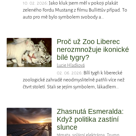
10. 02. 2026
: Jako kluk jsem měl v pokoji plakát
zeleného Fordu Mustang z filmu Bullittův případ. To
auto pro mě bylo symbolem svobody a…
Proč už Zoo Liberec
nerozmnožuje ikonické
bílé tygry?
Lucie Hladková
02. 06. 2026
: Bílí tygři k liberecké
zoologické zahradě neodmyslitelně patřili více než
čtvrt století. Stali se jejím symbolem, lákadlem…
Zhasnutá Esmeralda:
Když politika zastíní
slunce
témata:
solární elektrárna
,
Trump
,