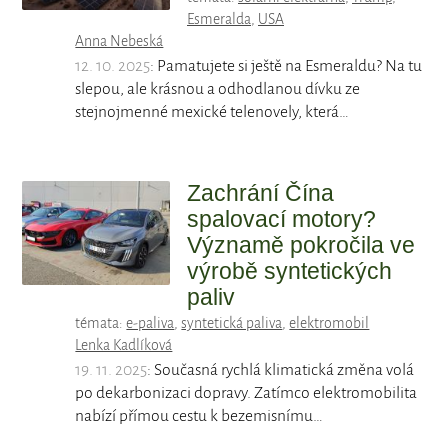
Esmeralda
,
USA
Anna Nebeská
12. 10. 2025
: Pamatujete si ještě na Esmeraldu? Na tu
slepou, ale krásnou a odhodlanou dívku ze
stejnojmenné mexické telenovely, která…
Zachrání Čína
spalovací motory?
Významě pokročila ve
výrobě syntetických
paliv
témata:
e-paliva
,
syntetická paliva
,
elektromobil
Lenka Kadlíková
19. 11. 2025
: Současná rychlá klimatická změna volá
po dekarbonizaci dopravy. Zatímco elektromobilita
nabízí přímou cestu k bezemisnímu…