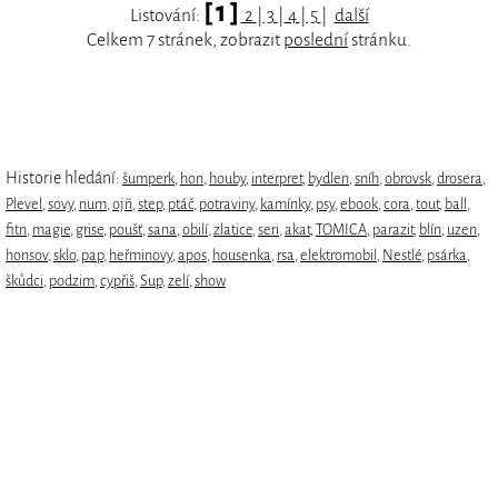
[ 1 ]
Listování:
2
|
3
|
4
|
5
|
další
Celkem 7 stránek, zobrazit
poslední
stránku.
Historie hledání:
šumperk
,
hon
,
houby
,
interpret
,
bydlen
,
sníh
,
obrovsk
,
drosera
,
Plevel
,
sovy
,
num
,
ojñ
,
step
,
ptáč
,
potraviny
,
kamínky
,
psy
,
ebook
,
cora
,
tout
,
ball
,
fitn
,
magie
,
grise
,
poušť
,
sana
,
obilí
,
zlatice
,
seri
,
akat
,
TOMICA
,
parazit
,
blín
,
uzen
,
honsov
,
sklo
,
pap
,
heřminovy
,
apos
,
housenka
,
rsa
,
elektromobil
,
Nestlé
,
psárka
,
škůdci
,
podzim
,
cypřiš
,
Sup
,
zelí
,
show