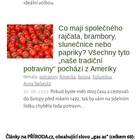
ideální volbou…
Co mají společného
rajčata, brambory,
slunečnice nebo
papriky? Všechny tyto
„naše tradiční
potraviny“ pochází z Ameriky
témata:
potraviny
,
Amerika
,
Evropa
,
Kolumbus
Anna Nebeská
30. 06. 2023
: Pokud byste měli stroj času a cestovali
do Evropy před rokem 1492, tak by vám na jídelním
lístku chyběla řada potravin,…
Články na PŘÍRODA.cz, obsahující slovo „
gas as
“ (celkem 68):