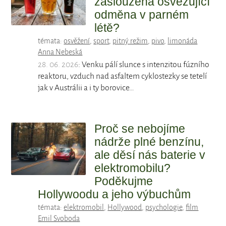
zasloužená osvěžující
odměna v parném
létě?
témata:
osvěžení
,
sport
,
pitný režim
,
pivo
,
limonáda
Anna Nebeská
28. 06. 2026
: Venku pálí slunce s intenzitou fúzního
reaktoru, vzduch nad asfaltem cyklostezky se tetelí
jak v Austrálii a i ty borovice…
Proč se nebojíme
nádrže plné benzínu,
ale děsí nás baterie v
elektromobilu?
Poděkujme
Hollywoodu a jeho výbuchům
témata:
elektromobil
,
Hollywood
,
psychologie
,
film
Emil Svoboda