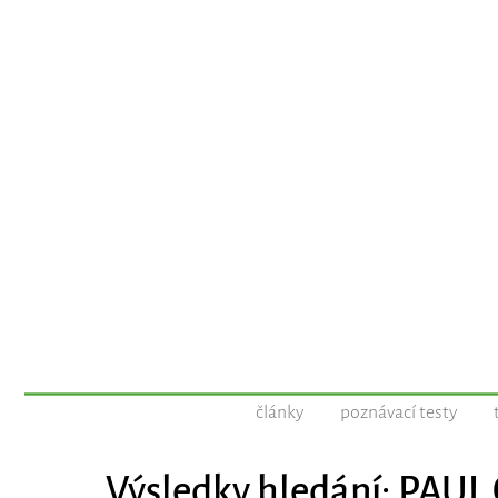
články
poznávací testy
Výsledky hledání: PAU