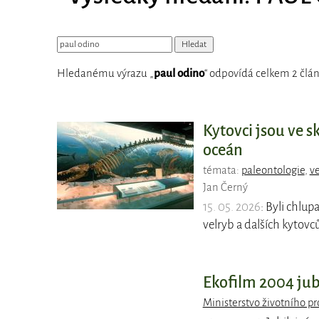
Hledanému výrazu „
paul odino
“ odpovídá celkem 2 člán
Kytovci jsou ve s
oceán
témata:
paleontologie
,
ve
Jan Černý
15. 05. 2026
: Byli chlup
velryb a dalších kytovců,
Ekofilm 2004 jubi
Ministerstvo životního pr