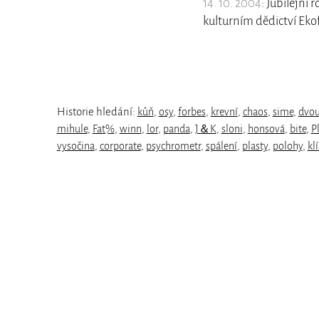
14. 10. 2004
: Jubilejní
kulturním dědictví Eko
Historie hledání:
kůň
,
osy
,
forbes
,
krevní
,
chaos
,
sime
,
dvou
mihule
,
Fat%
,
winn
,
lor
,
panda
,
J＆K
,
sloni
,
honsová
,
bite
,
P
vysočina
,
corporate
,
psychrometr
,
spálení
,
plasty
,
polohy
,
klí