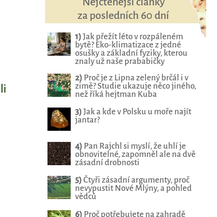
Nejčtenější články
za posledních 60 dní
1)
Jak přežít léto v rozpáleném
bytě? Eko-klimatizace z jedné
osušky a základní fyziky, kterou
znaly už naše prababičky
2)
Proč je z Lipna zelený brčál i v
zimě? Studie ukazuje něco jiného,
li
než říká hejtman Kuba
3)
Jak a kde v Polsku u moře najít
jantar?
4)
Pan Rajchl si myslí, že uhlí je
obnovitelné, zapomněl ale na dvě
zásadní drobnosti
5)
Čtyři zásadní argumenty, proč
nevypustit Nové Mlýny, a pohled
vědců
6)
Proč potřebujete na zahradě