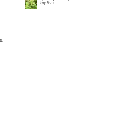
kopřivu
n
,