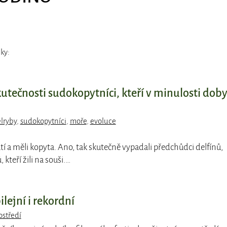
ky:
kutečnosti sudokopytníci, kteří v minulosti doby
lryby
,
sudokopytníci
,
moře
,
evoluce
atí a měli kopyta. Ano, tak skutečně vypadali předchůdci delfínů,
 kteří žili na souši.…
lejní i rekordní
ostředí