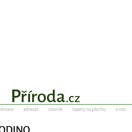
témata
adresář
slovník
tapety na plochu
o nás
L ODINO